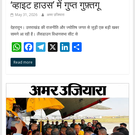
‘व्हाइट हाउस’ में गुप्त गुफ़्तगू
May 31, 2026
अमर उजियारा
देहरादून। उत्तराखंड की राजनीति और ज्योतिष जगत से जुड़ी एक बड़ी खबर
सामने आ रही है। लैंसडाउन विधानसभा सीट से
W
F
T
X
Li
S
h
ac
el
n
h
Read more
at
e
e
k
ar
s
b
gr
e
e
A
o
a
dI
p
o
m
n
p
k