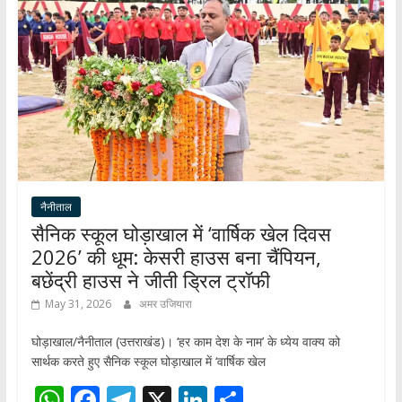
p
o
m
n
p
k
नैनीताल
सैनिक स्कूल घोड़ाखाल में ‘वार्षिक खेल दिवस
2026’ की धूम: केसरी हाउस बना चैंपियन,
बछेंद्री हाउस ने जीती ड्रिल ट्रॉफी
May 31, 2026
अमर उजियारा
घोड़ाखाल/नैनीताल (उत्तराखंड)। ‘हर काम देश के नाम’ के ध्येय वाक्य को
सार्थक करते हुए सैनिक स्कूल घोड़ाखाल में ‘वार्षिक खेल
W
F
T
X
Li
S