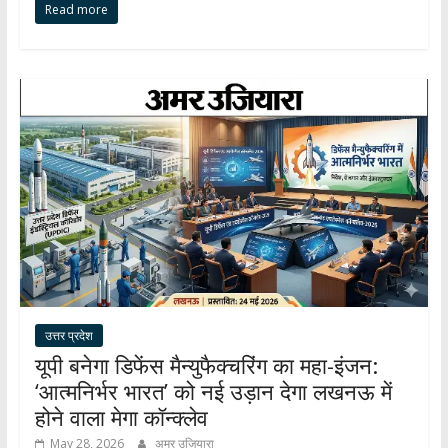
Read more
at
e
e
k
ar
s
b
gr
e
e
A
o
a
dI
p
o
m
n
p
k
उत्तर प्रदेश
यूपी बनेगा डिफेंस मैन्युफैक्चरिंग का महा-इंजन:
‘आत्मनिर्भर भारत’ को नई उड़ान देगा लखनऊ में
होने वाला मेगा कॉन्क्लेव
May 28, 2026
अमर उजियारा