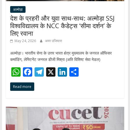
अल्मोड़ा
देश के प्रहरी और युवा साथ-साथ: अल्मोड़ा SSJ
विश्वविद्यालय के NCC कैडेट्स ‘सीमा दर्शन’ के
लिए रवाना
May 24, 2026
अमर उजियारा
अल्मोड़ा। भारतीय सेना के उत्तर भारत क्षेत्र मुख्यालय के जनरल ऑफिसर
कमांडिंग, लेफ्टिनेंट जनरल डीजी मिश्रा (अति विशिष्ट सेवा मेडल)
W
F
T
X
Li
S
h
ac
el
n
h
Read more
at
e
e
k
ar
s
b
gr
e
e
A
o
a
dI
p
o
m
n
p
k