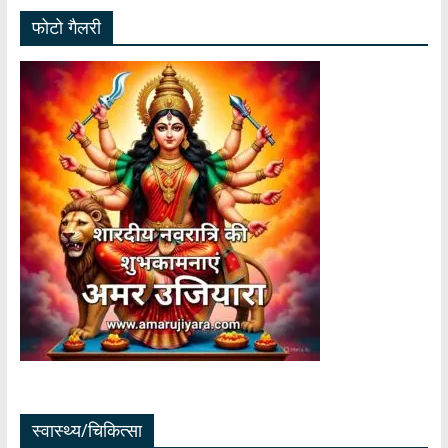
फोटो गैलरी
स्वास्थ्य/चिकित्सा