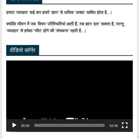
हमारा ‘व्यवहार’ कई बार हमारे ‘ज्ञान’ से अधिक ‘अच्छा’ साबित होता है..।
क्योकि जीवन में जब ‘विषम’ परिस्थितियां आती हैं,
तब ज्ञान ‘हार’ सकता है,
परन्तु
‘व्यवहार’ से हमेशा ‘जीत’ होने की ‘संभावना’ रहती है..।
वीडियो कॉर्नर
Video
Player
00:00
02:46