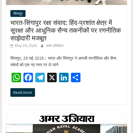
सिंगापुर
भारत-सिंगापुर रक्षा संवाद: हिंद-प्रशांत क्षेत्र में
सुरक्षा और आधुनिक सैन्य तकनीकों पर रणनीतिक
साझेदारी मजबूत
May 29, 2026
अमर उजियारा
सिंगापुर, 29 मई 2026। भारत और सिंगापुर ने आपसी रणनीतिक और सैन्य
संबंधों को एक नए स्तर पर ले जाने
W
F
T
X
Li
S
h
ac
el
n
h
Read more
at
e
e
k
ar
s
b
gr
e
e
A
o
a
dI
p
o
m
n