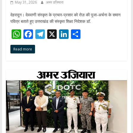
May 31, 2026
अमर उजियारा
देहरादून। देववाणी संस्कृत के प्रचार-प्रसार को रोज़ की पूजा-अर्चना के समान
पवित्र बताते हुए उत्तराखंड की संस्कृत शिक्षा निदेशक डॉ.
W
F
T
X
Li
S
h
ac
el
n
h
Read more
at
e
e
k
ar
s
b
gr
e
e
A
o
a
dI
p
o
m
n
p
k