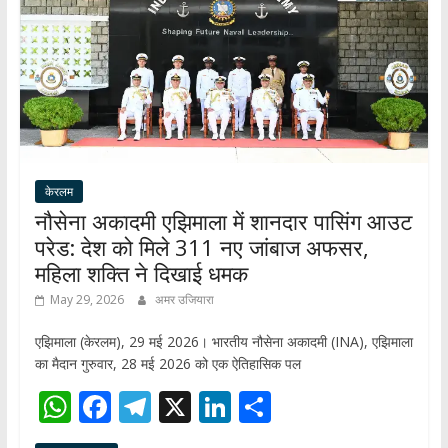
p
k
केरलम
नौसेना अकादमी एझिमाला में शानदार पासिंग आउट
परेड: देश को मिले 311 नए जांबाज अफसर,
महिला शक्ति ने दिखाई धमक
May 29, 2026
अमर उजियारा
एझिमाला (केरलम), 29 मई 2026। भारतीय नौसेना अकादमी (INA), एझिमाला
का मैदान गुरुवार, 28 मई 2026 को एक ऐतिहासिक पल
W
F
T
X
Li
S
h
ac
el
n
h