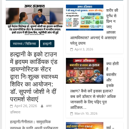
शरीर की
दुर्गंध से
छिन न
जाए
आपका
आत्मविश्वास? अपनाएं ये असरदार
घरेलू उपाय
स्वास्थ्य / चिकित्सा
हल्द्वानी
April 3, 2026
हल्द्वानी के इको टाउन
में हृदयम कार्डियक एंड
क्या होती
डायग्नोस्टिक सेंटर
है
बवासीर
द्वारा निःशुल्क स्वास्थ्य
और
शिविर का आयोजन:
इसके
डॉ. सुपर्णा जोशी ने दीं
लक्षण? कैसे करें इसका इलाज?
कब करें डॉक्टर से संपर्क? अधिक
परामर्श सेवाएं
जानकारी के लिए पढ़िए पूरा
April 26, 2026
अमर
आर्टिकल….
उजियारा
March 10, 2026
हल्द्वानी/नैनीताल। सामुदायिक
सर्द –
स्वास्थ्य के प्रति अपनी प्रतिबद्धता