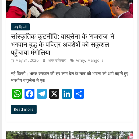
नई दिल्ली
सांस्कृतिक कूटनीति: वायुसेना के ‘गजराज’ ने
भगवान बुद्ध के पवित्र अवशेषों को सकुशल
पहुँचाया मंगोलिया
,
May 31, 2026
अमर उजियारा
Army
Mangolia
नई दिल्ली। भारत सरकार की ‘हर काम देश के नाम’ की भावना को आगे बढ़ाते हुए
भारतीय वायुसेना ने एक
W
F
T
X
Li
S
h
ac
el
n
h
Read more
at
e
e
k
ar
s
b
gr
e
e
A
o
a
dI