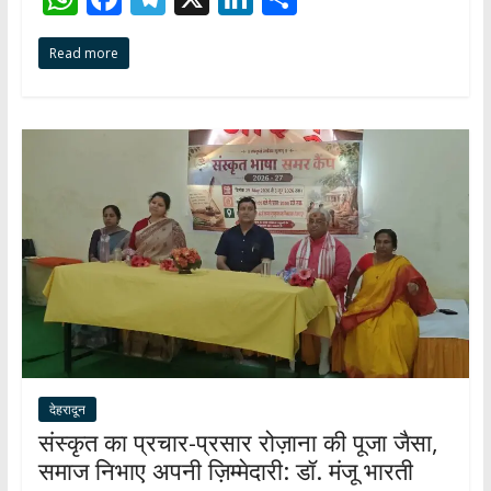
h
ac
el
n
h
Read more
at
e
e
k
ar
s
b
gr
e
e
A
o
a
dI
p
o
m
n
p
k
देहरादून
संस्कृत का प्रचार-प्रसार रोज़ाना की पूजा जैसा,
समाज निभाए अपनी ज़िम्मेदारी: डॉ. मंजू भारती