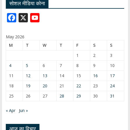
सोशल मीडिया कोना
F
X
Y
ac
o
e
u
May 2026
b
T
M
T
W
T
F
S
S
o
u
1
2
3
o
b
4
5
6
7
8
9
10
k
e
11
12
13
14
15
16
17
C
18
19
20
21
22
23
24
h
25
26
27
28
29
30
31
a
n
« Apr
Jun »
n
el
आज का विचार