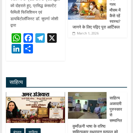
गरम
को दोहराते हुए, प्रसिद्ध कंसल्टेंट
मौसम में
फैमिली फिजिशियन एवं
कैसे रहें
डायबिटोलॉजिस्ट डॉ. सुपर्णा जोशी
स्वस्थ?
द्वारा
जानने के लिए पढ़िए पूरा आर्टिकल
March 1, 2026
W
F
T
X
h
ac
el
Li
S
at
e
e
n
h
s
b
gr
k
ar
A
o
a
e
e
साहित्य
p
o
m
dI
p
k
n
साहित्य
अकादमी
पुरुस्कार
से
सम्मानित
कुमाँऊनी भाषा के वरिष्ठ
साहित्यकार मथुरादत्त मठपाल को
बंगलुरु
साहित्य