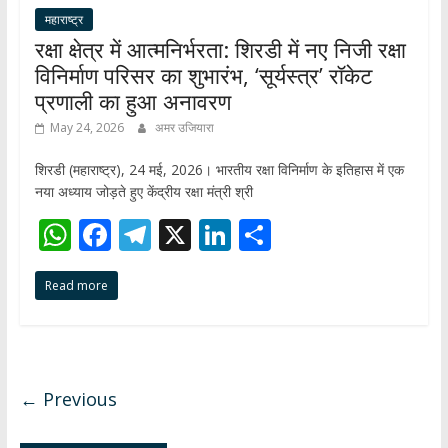
महाराष्ट्र
रक्षा क्षेत्र में आत्मनिर्भरता: शिरडी में नए निजी रक्षा
विनिर्माण परिसर का शुभारंभ, ‘सूर्यस्त्र’ रॉकेट
प्रणाली का हुआ अनावरण
May 24, 2026
अमर उजियारा
शिरडी (महाराष्ट्र), 24 मई, 2026। भारतीय रक्षा विनिर्माण के इतिहास में एक
नया अध्याय जोड़ते हुए केंद्रीय रक्षा मंत्री श्री
W
F
T
X
Li
S
h
ac
el
n
h
Read more
at
e
e
k
ar
s
b
gr
e
e
A
o
a
dI
p
o
m
n
← Previous
p
k