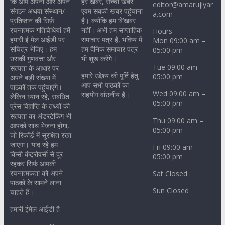
कि आप अपनी और अपने
हर खबर, सच्ची खबर
editor@amarujiyar
संगठन अथवा संस्थान/
एवम सबकी खबर पहुंचाना
a.com
प्रतिष्ठान की सिर्फ़
है। क्योंकि हम ‘बे’खबर
रचनात्मक गतिविधियां हमें
नहीं। अभी हम साप्ताहिक
Hours
हमारी ई मेल आईडी पर
समाचार पत्र हैं, भविष्य में
Mon 09:00 am –
सचित्र भेजिए। हम
हम दैनिक समाचार पत्र
05:00 pm
उसकी गुणवत्ता और
भी शुरू करेंगे।
Tue 09:00 am –
सत्यता के आधार पर
हमारे उद्देश्य की पूर्ति हेतु
05:00 pm
अपने बड़ी संख्या में
आप सभी पाठकों का
पाठकों तक पहुंचाएंगे।
Wed 09:00 am –
सहयोग वांछनीय है।
लेकिन ध्यान रहे, संबंधित
05:00 pm
प्रेस विज्ञप्ति के तथ्यों की
सत्यता का अंडरटेकिंग भी
Thu 09:00 am –
आपको साथ भेजना होगा,
05:00 pm
जो रिकॉर्ड में सुरक्षित रखा
जाएगा। याद रहे हम
Fri 09:00 am –
किसी कंट्रोवर्सी से दूर
05:00 pm
रहकर सिर्फ़ आपकी
रचनात्मकता को अपने
Sat Closed
पाठकों के सामने लाना
Sun Closed
चाहते हैं।
हमारी ईमेल आईडी है-