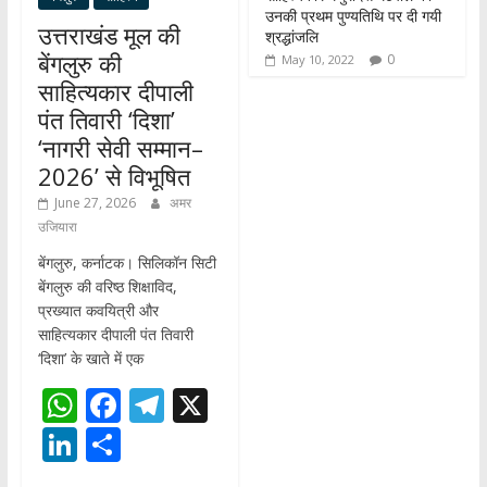
उनकी प्रथम पुण्यतिथि पर दी गयी
उत्तराखंड मूल की
श्रद्धांजलि
बेंगलुरु की
0
May 10, 2022
साहित्यकार दीपाली
पंत तिवारी ‘दिशा’
‘नागरी सेवी सम्मान–
2026’ से विभूषित
June 27, 2026
अमर
उजियारा
बेंगलुरु, कर्नाटक। सिलिकॉन सिटी
बेंगलुरु की वरिष्ठ शिक्षाविद,
प्रख्यात कवयित्री और
साहित्यकार दीपाली पंत तिवारी
‘दिशा’ के खाते में एक
W
F
T
X
h
ac
el
Li
S
at
e
e
n
h