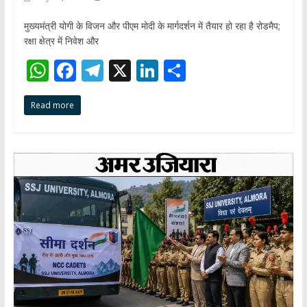
मुख्यमंत्री योगी के विजन और पीएम मोदी के मार्गदर्शन में तैयार हो रहा है रोडमैप;
रक्षा क्षेत्र में निवेश और
W
F
T
X
Li
S
h
ac
el
n
h
Read more
at
e
e
k
ar
s
b
gr
e
e
A
o
a
dI
p
o
m
n
p
k