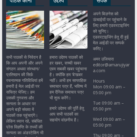
पाठक कोना
उद्देश्य
संपर्क
अपने बिज़नेस को
ऊंचाईयों पर पहुंचाने के
लिए हमारी एडवरटाइजिंग
को चुनिए।
एडवरटाइजिंग हेतु दी हुई
मेल आईडी पर सम्पर्क
करिए।
सभी पाठकों से निवेदन है
हमारा उद्देश्य पाठकों को
अमर उजियारा
कि आप अपनी और अपने
हर खबर, सच्ची खबर
editor@amarujiyar
संगठन अथवा संस्थान/
एवम सबकी खबर पहुंचाना
a.com
प्रतिष्ठान की सिर्फ़
है। क्योंकि हम ‘बे’खबर
रचनात्मक गतिविधियां हमें
नहीं। अभी हम साप्ताहिक
Hours
हमारी ई मेल आईडी पर
समाचार पत्र हैं, भविष्य में
Mon 09:00 am –
सचित्र भेजिए। हम
हम दैनिक समाचार पत्र
05:00 pm
उसकी गुणवत्ता और
भी शुरू करेंगे।
Tue 09:00 am –
सत्यता के आधार पर
हमारे उद्देश्य की पूर्ति हेतु
05:00 pm
अपने बड़ी संख्या में
आप सभी पाठकों का
पाठकों तक पहुंचाएंगे।
Wed 09:00 am –
सहयोग वांछनीय है।
लेकिन ध्यान रहे, संबंधित
05:00 pm
प्रेस विज्ञप्ति के तथ्यों की
सत्यता का अंडरटेकिंग भी
Thu 09:00 am –