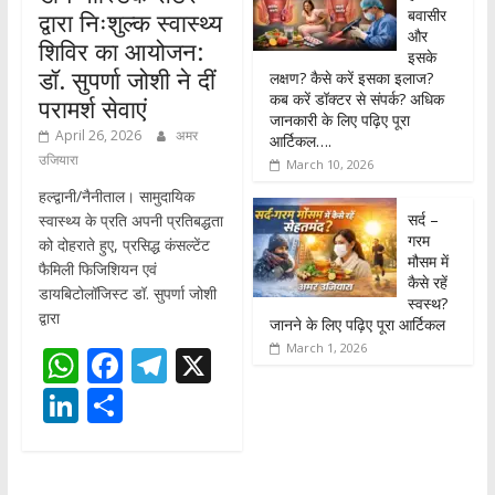
बवासीर
द्वारा निःशुल्क स्वास्थ्य
और
शिविर का आयोजन:
इसके
डॉ. सुपर्णा जोशी ने दीं
लक्षण? कैसे करें इसका इलाज?
कब करें डॉक्टर से संपर्क? अधिक
परामर्श सेवाएं
जानकारी के लिए पढ़िए पूरा
April 26, 2026
अमर
आर्टिकल….
उजियारा
March 10, 2026
हल्द्वानी/नैनीताल। सामुदायिक
सर्द –
स्वास्थ्य के प्रति अपनी प्रतिबद्धता
गरम
को दोहराते हुए, प्रसिद्ध कंसल्टेंट
मौसम में
फैमिली फिजिशियन एवं
कैसे रहें
डायबिटोलॉजिस्ट डॉ. सुपर्णा जोशी
स्वस्थ?
द्वारा
जानने के लिए पढ़िए पूरा आर्टिकल
March 1, 2026
W
F
T
X
h
ac
el
Li
S
at
e
e
n
h
s
b
gr
k
ar