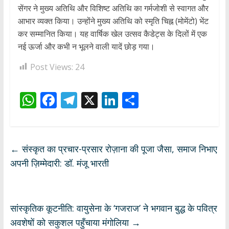
सेंगर ने मुख्य अतिथि और विशिष्ट अतिथि का गर्मजोशी से स्वागत और
आभार व्यक्त किया। उन्होंने मुख्य अतिथि को स्मृति चिह्न (मोमेंटो) भेंट
कर सम्मानित किया। यह वार्षिक खेल उत्सव कैडेट्स के दिलों में एक
नई ऊर्जा और कभी न भूलने वाली यादें छोड़ गया।
Post Views:
24
W
F
T
X
Li
S
h
ac
el
n
h
at
e
e
k
ar
s
b
gr
e
e
←
संस्कृत का प्रचार-प्रसार रोज़ाना की पूजा जैसा, समाज निभाए
A
o
a
dI
अपनी ज़िम्मेदारी: डॉ. मंजू भारती
p
o
m
n
p
k
सांस्कृतिक कूटनीति: वायुसेना के ‘गजराज’ ने भगवान बुद्ध के पवित्र
अवशेषों को सकुशल पहुँचाया मंगोलिया
→