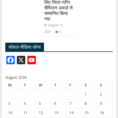
लिए जिला ग्रीन
चैम्पियन अवार्ड से
सम्मानित किया
गया
August 13,
2021
0
सोशल मीडिया कोना
F
X
Y
ac
o
e
u
August 2026
b
T
M
T
W
T
F
S
S
o
u
1
2
o
b
3
4
5
6
7
8
9
k
e
10
11
12
13
14
15
16