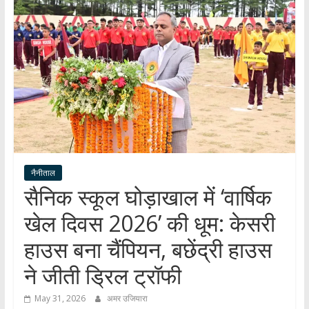
हर
खबर
।
सच्ची
खबर
।
सबकी
खबर
नैनीताल
सैनिक स्कूल घोड़ाखाल में ‘वार्षिक
खेल दिवस 2026’ की धूम: केसरी
हाउस बना चैंपियन, बछेंद्री हाउस
ने जीती ड्रिल ट्रॉफी
May 31, 2026
अमर उजियारा