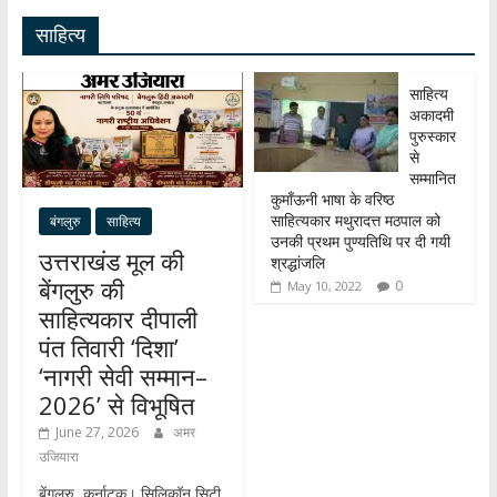
A
o
a
e
e
साहित्य
p
o
m
dI
p
k
n
साहित्य
अकादमी
पुरुस्कार
से
सम्मानित
कुमाँऊनी भाषा के वरिष्ठ
साहित्यकार मथुरादत्त मठपाल को
बंगलुरु
साहित्य
उनकी प्रथम पुण्यतिथि पर दी गयी
उत्तराखंड मूल की
श्रद्धांजलि
बेंगलुरु की
0
May 10, 2022
साहित्यकार दीपाली
पंत तिवारी ‘दिशा’
‘नागरी सेवी सम्मान–
2026’ से विभूषित
June 27, 2026
अमर
उजियारा
बेंगलुरु, कर्नाटक। सिलिकॉन सिटी