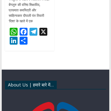
बेंगलुरु की वरिष्ठ शिक्षाविद,
प्रख्यात कवयित्री और
साहित्यकार दीपाली पंत तिवारी
‘दिशा’ के खाते में एक
W
F
T
X
h
ac
el
Li
S
at
e
e
n
h
s
b
gr
k
ar
A
o
a
e
e
p
o
m
dI
p
k
n
About Us | हमारे बारे में…