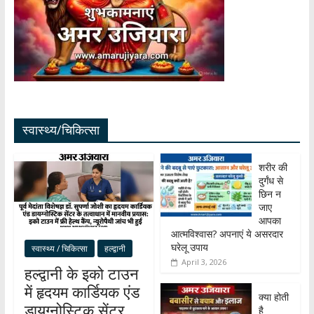
स्वास्थ्य/चिकित्सा
शरीर की
दुर्गंध से
छिन न
जाए
आपका
आत्मविश्वास? अपनाएं ये असरदार
घरेलू उपाय
स्वास्थ्य / चिकित्सा
हल्द्वानी
April 3, 2026
हल्द्वानी के इको टाउन
में हृदयम कार्डियक एंड
क्या होती
डायग्नोस्टिक सेंटर
है