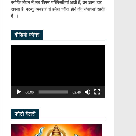
क्योकि जीवन में जब ‘विषम’ परिस्थितियां आती हैं,
तब ज्ञान ‘हार’
सकता है,
परन्तु ‘व्यवहार’ से हमेशा ‘जीत’ होने की ‘संभावना’ रहती
है..।
वीडियो कॉर्नर
Video
Player
00:00
02:46
फोटो गैलरी