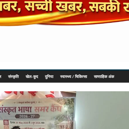
ज
संस्कृति
खेल-कूद
दुनिया
स्वास्थ्य / चिकित्सा
साप्ताहिक अंक