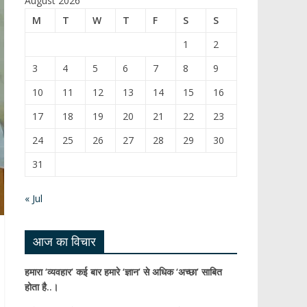
August 2026
b
T
M
T
W
T
F
S
S
o
u
1
2
o
b
3
4
5
6
7
8
9
k
e
10
11
12
13
14
15
16
C
17
18
19
20
21
22
23
h
24
25
26
27
28
29
30
a
31
n
n
« Jul
el
आज का विचार
हमारा ‘व्यवहार’ कई बार हमारे ‘ज्ञान’ से अधिक ‘अच्छा’ साबित
होता है..।