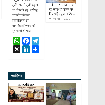
सर्द – गरम मौसम में कैसे
प्रति अपनी प्रतिबद्धता
रहें स्वस्थ? जानने के
को दोहराते हुए, प्रसिद्ध
लिए पढ़िए पूरा आर्टिकल
कंसल्टेंट फैमिली
March 1, 2026
फिजिशियन एवं
डायबिटोलॉजिस्ट डॉ.
सुपर्णा जोशी द्वारा
W
F
T
h
ac
el
X
Li
S
at
e
e
n
h
s
b
gr
k
ar
A
o
a
e
e
साहित्य
p
o
m
dI
p
k
n