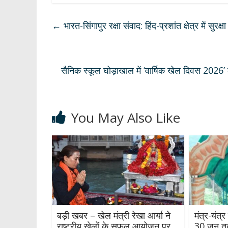
at
e
e
k
ar
s
b
gr
e
e
←
भारत-सिंगापुर रक्षा संवाद: हिंद-प्रशांत क्षेत्र में
A
o
a
dI
p
o
m
n
p
k
सैनिक स्कूल घोड़ाखाल में ‘वार्षिक खेल दिवस 2026’ 
You May Also Like
बड़ी खबर – खेल मंत्री रेखा आर्या ने
मंत्र-यंत्
राष्ट्रीय खेलों के सफल आयोजन पर
30 जून त