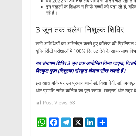
वर्ष 2022 से अब तक लंबे समय से पेंडिंग चल रही 6 म
इन स्कूलों के शिक्षक न सिर्फ बच्चों को पढ़ा रहे है
रहे हैं।
3 जून तक चलेगा निशुल्क शिविर
सभी अतिथियों का अभिनंदन करते हुए कॉलेज की प्रिंसिपल
यूनिवर्सिटी परीक्षाओं में 100% रिजल्ट देने के साथ-साथ विभा
यह संभाषण शिविर 3 जून तक आयोजित किया जाएगा, जिसमें देहरा
बिल्कुल मुफ्त (निशुल्क) संस्कृत बोलना सीख सकते हैं।
इस खास मौके पर उप प्रधानाचार्य डॉ. विद्या नेगी, डॉ. अन्नपूर
और प्रणति समेत कॉलेज का पूरा स्टाफ, छात्राएं और शहर क
Post Views:
68
W
F
T
X
Li
S
h
ac
el
n
h