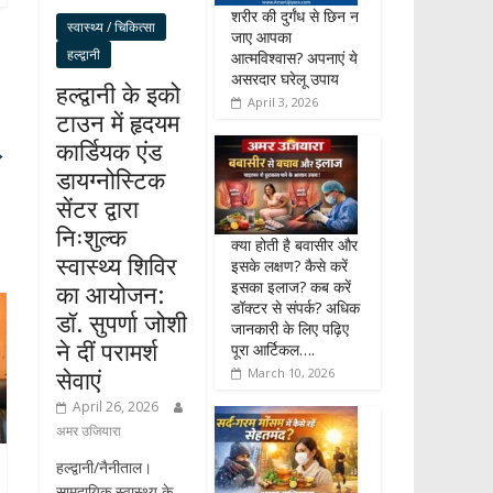
शरीर की दुर्गंध से छिन न
स्वास्थ्य / चिकित्सा
जाए आपका
हल्द्वानी
आत्मविश्वास? अपनाएं ये
असरदार घरेलू उपाय
हल्द्वानी के इको
April 3, 2026
टाउन में हृदयम
कार्डियक एंड
→
डायग्नोस्टिक
सेंटर द्वारा
निःशुल्क
क्या होती है बवासीर और
स्वास्थ्य शिविर
इसके लक्षण? कैसे करें
इसका इलाज? कब करें
का आयोजन:
डॉक्टर से संपर्क? अधिक
डॉ. सुपर्णा जोशी
जानकारी के लिए पढ़िए
ने दीं परामर्श
पूरा आर्टिकल….
सेवाएं
March 10, 2026
April 26, 2026
अमर उजियारा
हल्द्वानी/नैनीताल।
सामुदायिक स्वास्थ्य के