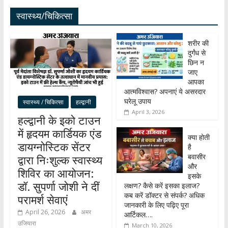
स्वास्थ्य/चिकित्सा
शरीर की
दुर्गंध से
छिन न
जाए
आपका
आत्मविश्वास? अपनाएं ये असरदार
घरेलू उपाय
स्वास्थ्य / चिकित्सा
हल्द्वानी
April 3, 2026
हल्द्वानी के इको टाउन
में हृदयम कार्डियक एंड
क्या होती
डायग्नोस्टिक सेंटर
है
बवासीर
द्वारा निःशुल्क स्वास्थ्य
और
शिविर का आयोजन:
इसके
डॉ. सुपर्णा जोशी ने दीं
लक्षण? कैसे करें इसका इलाज?
कब करें डॉक्टर से संपर्क? अधिक
परामर्श सेवाएं
जानकारी के लिए पढ़िए पूरा
April 26, 2026
अमर
आर्टिकल….
उजियारा
March 10, 2026