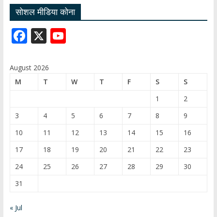
सोशल मीडिया कोना
F
X
Y
ac
o
e
u
August 2026
b
T
M
T
W
T
F
S
S
o
u
1
2
o
b
3
4
5
6
7
8
9
k
e
10
11
12
13
14
15
16
C
17
18
19
20
21
22
23
h
24
25
26
27
28
29
30
a
31
n
n
« Jul