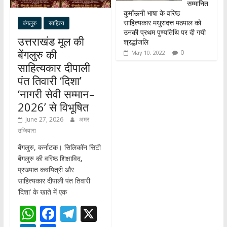
सम्मानित
कुमाँऊनी भाषा के वरिष्ठ
साहित्यकार मथुरादत्त मठपाल को
बंगलुरु
साहित्य
उनकी प्रथम पुण्यतिथि पर दी गयी
उत्तराखंड मूल की
श्रद्धांजलि
बेंगलुरु की
0
May 10, 2022
साहित्यकार दीपाली
पंत तिवारी ‘दिशा’
‘नागरी सेवी सम्मान–
2026’ से विभूषित
June 27, 2026
अमर
उजियारा
बेंगलुरु, कर्नाटक। सिलिकॉन सिटी
बेंगलुरु की वरिष्ठ शिक्षाविद,
प्रख्यात कवयित्री और
साहित्यकार दीपाली पंत तिवारी
‘दिशा’ के खाते में एक
W
F
T
X