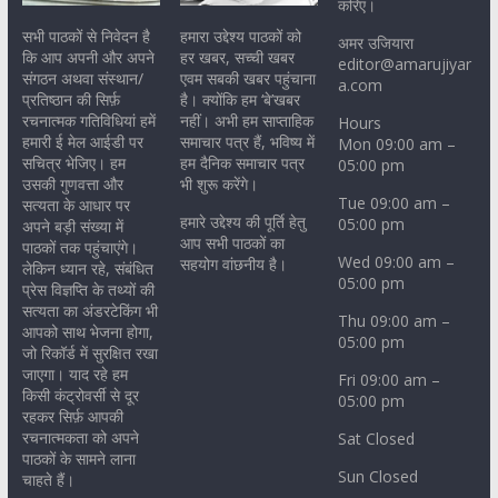
करिए।
सभी पाठकों से निवेदन है
हमारा उद्देश्य पाठकों को
अमर उजियारा
कि आप अपनी और अपने
हर खबर, सच्ची खबर
editor@amarujiyar
संगठन अथवा संस्थान/
एवम सबकी खबर पहुंचाना
a.com
प्रतिष्ठान की सिर्फ़
है। क्योंकि हम ‘बे’खबर
रचनात्मक गतिविधियां हमें
नहीं। अभी हम साप्ताहिक
Hours
हमारी ई मेल आईडी पर
समाचार पत्र हैं, भविष्य में
Mon 09:00 am –
सचित्र भेजिए। हम
हम दैनिक समाचार पत्र
05:00 pm
उसकी गुणवत्ता और
भी शुरू करेंगे।
Tue 09:00 am –
सत्यता के आधार पर
हमारे उद्देश्य की पूर्ति हेतु
05:00 pm
अपने बड़ी संख्या में
आप सभी पाठकों का
पाठकों तक पहुंचाएंगे।
Wed 09:00 am –
सहयोग वांछनीय है।
लेकिन ध्यान रहे, संबंधित
05:00 pm
प्रेस विज्ञप्ति के तथ्यों की
सत्यता का अंडरटेकिंग भी
Thu 09:00 am –
आपको साथ भेजना होगा,
05:00 pm
जो रिकॉर्ड में सुरक्षित रखा
जाएगा। याद रहे हम
Fri 09:00 am –
किसी कंट्रोवर्सी से दूर
05:00 pm
रहकर सिर्फ़ आपकी
रचनात्मकता को अपने
Sat Closed
पाठकों के सामने लाना
Sun Closed
चाहते हैं।