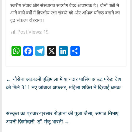
स्तरीय संवाद और संस्थागत सहयोग बेहद आवश्यक है। दोनों पक्षों ने
आने वाले वर्षों में द्विपक्षीय रक्षा संबंधों को और अधिक घनिष्ठ बनाने का
दृढ़ संकल्प दोहराया।
Post Views:
19
W
F
T
X
Li
S
h
ac
el
n
h
at
e
e
k
ar
s
b
gr
e
e
←
नौसेना अकादमी एझिमाला में शानदार पासिंग आउट परेड: देश
A
o
a
dI
को मिले 311 नए जांबाज अफसर, महिला शक्ति ने दिखाई धमक
p
o
m
n
p
k
संस्कृत का प्रचार-प्रसार रोज़ाना की पूजा जैसा, समाज निभाए
अपनी ज़िम्मेदारी: डॉ. मंजू भारती
→