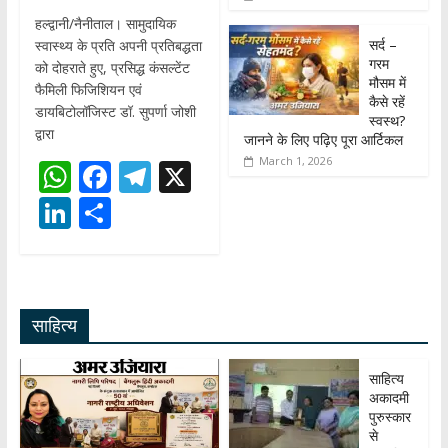
हल्द्वानी/नैनीताल। सामुदायिक
सर्द –
स्वास्थ्य के प्रति अपनी प्रतिबद्धता
गरम
को दोहराते हुए, प्रसिद्ध कंसल्टेंट
मौसम में
फैमिली फिजिशियन एवं
कैसे रहें
डायबिटोलॉजिस्ट डॉ. सुपर्णा जोशी
स्वस्थ?
द्वारा
जानने के लिए पढ़िए पूरा आर्टिकल
March 1, 2026
W
F
T
X
h
ac
el
Li
S
at
e
e
n
h
s
b
gr
k
ar
A
o
a
e
e
साहित्य
p
o
m
dI
p
k
n
साहित्य
अकादमी
पुरुस्कार
से