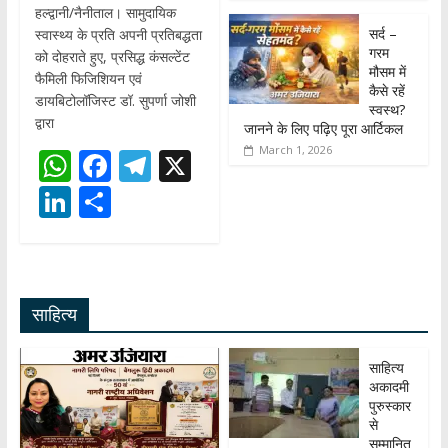
हल्द्वानी/नैनीताल। सामुदायिक
सर्द –
स्वास्थ्य के प्रति अपनी प्रतिबद्धता
गरम
को दोहराते हुए, प्रसिद्ध कंसल्टेंट
मौसम में
फैमिली फिजिशियन एवं
कैसे रहें
डायबिटोलॉजिस्ट डॉ. सुपर्णा जोशी
स्वस्थ?
द्वारा
जानने के लिए पढ़िए पूरा आर्टिकल
March 1, 2026
W
F
T
X
h
ac
el
Li
S
at
e
e
n
h
s
b
gr
k
ar
A
o
a
e
e
साहित्य
p
o
m
dI
p
k
n
साहित्य
अकादमी
पुरुस्कार
से
सम्मानित