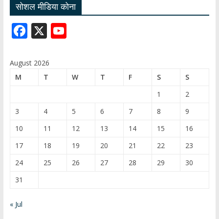
सोशल मीडिया कोना
F
X
Y
ac
o
e
u
August 2026
b
T
M
T
W
T
F
S
S
o
u
1
2
o
b
3
4
5
6
7
8
9
k
e
10
11
12
13
14
15
16
C
17
18
19
20
21
22
23
h
24
25
26
27
28
29
30
a
31
n
n
« Jul
el