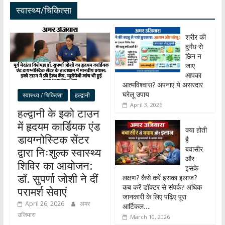
स्वास्थ्य/चिकित्सा
शरीर की
दुर्गंध से
छिन न
जाए
आपका
आत्मविश्वास? अपनाएं ये असरदार
घरेलू उपाय
स्वास्थ्य / चिकित्सा
हल्द्वानी
April 3, 2026
हल्द्वानी के इको टाउन
में हृदयम कार्डियक एंड
क्या होती
डायग्नोस्टिक सेंटर
है
बवासीर
द्वारा निःशुल्क स्वास्थ्य
और
शिविर का आयोजन:
इसके
डॉ. सुपर्णा जोशी ने दीं
लक्षण? कैसे करें इसका इलाज?
कब करें डॉक्टर से संपर्क? अधिक
परामर्श सेवाएं
जानकारी के लिए पढ़िए पूरा
April 26, 2026
अमर
आर्टिकल….
उजियारा
March 10, 2026