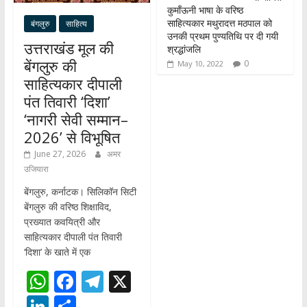
कुमाँऊनी भाषा के वरिष्ठ
साहित्यकार मथुरादत्त मठपाल को
बंगलुरु
साहित्य
उनकी प्रथम पुण्यतिथि पर दी गयी
उत्तराखंड मूल की
श्रद्धांजलि
बेंगलुरु की
0
May 10, 2022
साहित्यकार दीपाली
पंत तिवारी ‘दिशा’
‘नागरी सेवी सम्मान–
2026’ से विभूषित
June 27, 2026
अमर
उजियारा
बेंगलुरु, कर्नाटक। सिलिकॉन सिटी
बेंगलुरु की वरिष्ठ शिक्षाविद,
प्रख्यात कवयित्री और
साहित्यकार दीपाली पंत तिवारी
‘दिशा’ के खाते में एक
W
F
T
X
h
ac
el
Li
S