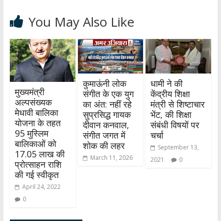
You May Also Like
कुमाऊंनी लोक
धामी ने की
मुख्यमंत्री
संगीत के एक युग
केंद्रीय शिक्षा
अल्पसंख्यक
का अंत: नहीं रहे
मंत्री से शिष्टाचार
मेधावी बालिका
सुप्रसिद्ध गायक
भेंट, की शिक्षा
योजना के तहत
दीवान कनवाल,
संबंधी विषयों पर
95 मुस्लिम
संगीत जगत में
चर्चा
बालिकाओं को
शोक की लहर
September 13,
17.05 लाख की
March 11, 2026
2021
0
प्रोत्साहन राशि
की गई स्वीकृत
April 24, 2022
0