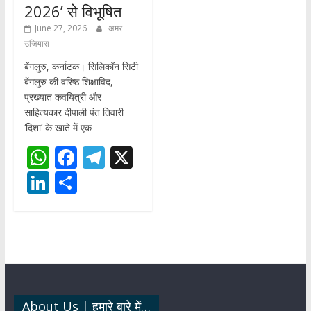
2026’ से विभूषित
June 27, 2026
अमर
उजियारा
बेंगलुरु, कर्नाटक। सिलिकॉन सिटी
बेंगलुरु की वरिष्ठ शिक्षाविद,
प्रख्यात कवयित्री और
साहित्यकार दीपाली पंत तिवारी
‘दिशा’ के खाते में एक
W
F
T
X
h
ac
el
Li
S
at
e
e
n
h
s
b
gr
k
ar
A
o
a
e
e
p
o
m
dI
p
k
n
About Us | हमारे बारे में…