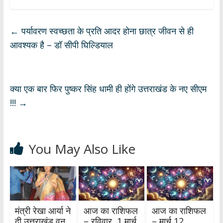
at
e
e
k
ar
s
b
gr
e
e
←
पर्यावरण स्वच्छता के प्रति आदर होना छात्र जीवन से ही
A
o
a
dI
आवश्यक है – डॉ सीपी घिल्डियाल
p
o
m
n
p
k
क्या एक बार फिर पुष्कर सिंह धामी ही होंगे उत्तराखंड के नए सीएम
!!!
→
You May Also Like
मंत्री रेखा आर्या ने
आज का राशिफल
आज का राशिफल
दी उत्तराखंड वन
– रविवार, 1 मार्च
– मार्च 12,