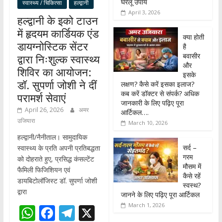
घरेलू उपाय
स्वास्थ्य / चिकित्सा
हल्द्वानी
April 3, 2026
हल्द्वानी के इको टाउन
में हृदयम कार्डियक एंड
क्या होती
डायग्नोस्टिक सेंटर
है
बवासीर
द्वारा निःशुल्क स्वास्थ्य
और
शिविर का आयोजन:
इसके
डॉ. सुपर्णा जोशी ने दीं
लक्षण? कैसे करें इसका इलाज?
कब करें डॉक्टर से संपर्क? अधिक
परामर्श सेवाएं
जानकारी के लिए पढ़िए पूरा
April 26, 2026
अमर
आर्टिकल….
उजियारा
March 10, 2026
हल्द्वानी/नैनीताल। सामुदायिक
सर्द –
स्वास्थ्य के प्रति अपनी प्रतिबद्धता
गरम
को दोहराते हुए, प्रसिद्ध कंसल्टेंट
मौसम में
फैमिली फिजिशियन एवं
कैसे रहें
डायबिटोलॉजिस्ट डॉ. सुपर्णा जोशी
स्वस्थ?
द्वारा
जानने के लिए पढ़िए पूरा आर्टिकल
March 1, 2026
W
F
T
X