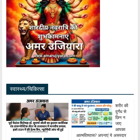
स्वास्थ्य/चिकित्सा
शरीर की
दुर्गंध से
छिन न
जाए
आपका
आत्मविश्वास? अपनाएं ये असरदार