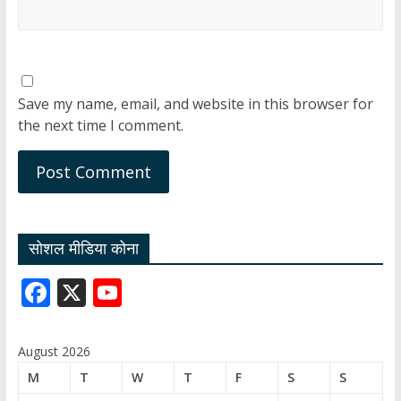
Save my name, email, and website in this browser for
the next time I comment.
सोशल मीडिया कोना
F
X
Y
ac
o
e
u
August 2026
b
T
M
T
W
T
F
S
S