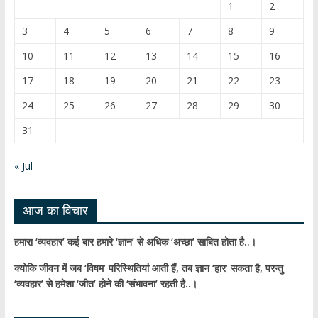
o
u
1
2
o
b
3
4
5
6
7
8
9
k
e
10
11
12
13
14
15
16
C
17
18
19
20
21
22
23
h
24
25
26
27
28
29
30
a
31
n
n
« Jul
el
आज का विचार
हमारा ‘व्यवहार’ कई बार हमारे ‘ज्ञान’ से अधिक ‘अच्छा’ साबित होता है..।
क्योकि जीवन में जब ‘विषम’ परिस्थितियां आती हैं,
तब ज्ञान ‘हार’ सकता है,
परन्तु
‘व्यवहार’ से हमेशा ‘जीत’ होने की ‘संभावना’ रहती है..।