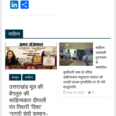
h
ac
el
Li
S
at
e
e
n
h
s
b
gr
k
ar
A
o
a
e
e
साहित्य
p
o
m
dI
p
k
n
साहित्य
अकादमी
पुरुस्कार
से
सम्मानित
कुमाँऊनी भाषा के वरिष्ठ
साहित्यकार मथुरादत्त मठपाल को
बंगलुरु
साहित्य
उनकी प्रथम पुण्यतिथि पर दी गयी
उत्तराखंड मूल की
श्रद्धांजलि
बेंगलुरु की
0
May 10, 2022
साहित्यकार दीपाली
पंत तिवारी ‘दिशा’
‘नागरी सेवी सम्मान–