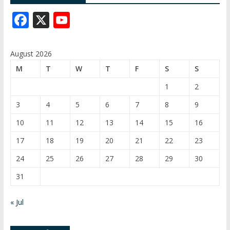
F
X
Y
ac
o
e
u
August 2026
b
T
M
T
W
T
F
S
S
o
u
1
2
o
b
3
4
5
6
7
8
9
k
e
10
11
12
13
14
15
16
C
17
18
19
20
21
22
23
h
24
25
26
27
28
29
30
a
31
n
n
« Jul
el