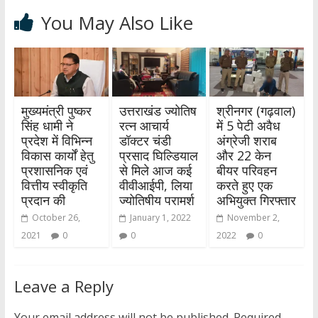
You May Also Like
मुख्यमंत्री पुष्कर
उत्तराखंड ज्योतिष
श्रीनगर (गढ़वाल)
सिंह धामी ने
रत्न आचार्य
में 5 पेटी अवैध
प्रदेश में विभिन्न
डॉक्टर चंडी
अंग्रेजी शराब
विकास कार्यों हेतु
प्रसाद घिल्डियाल
और 22 केन
प्रशासनिक एवं
से मिले आज कई
बीयर परिवहन
वित्तीय स्वीकृति
वीवीआईपी, लिया
करते हुए एक
प्रदान की
ज्योतिषीय परामर्श
अभियुक्त गिरफ्तार
October 26,
January 1, 2022
November 2,
2021
0
0
2022
0
Leave a Reply
Your email address will not be published.
Required