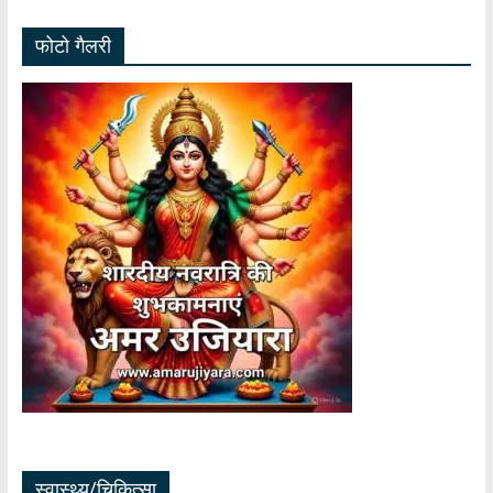
फोटो गैलरी
स्वास्थ्य/चिकित्सा