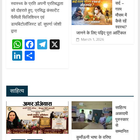
सर्द –
स्वास्थ्य के प्रति अपनी प्रतिबद्धता
गरम
को दोहराते हुए, प्रसिद्ध कंसल्टेंट
मौसम में
फैमिली फिजिशियन एवं
कैसे रहें
डायबिटोलॉजिस्ट डॉ. सुपर्णा जोशी
स्वस्थ?
द्वारा
जानने के लिए पढ़िए पूरा आर्टिकल
March 1, 2026
W
F
T
X
h
ac
el
Li
S
at
e
e
n
h
s
b
gr
k
ar
A
o
a
e
e
साहित्य
p
o
m
dI
p
k
n
साहित्य
अकादमी
पुरुस्कार
से
सम्मानित
कुमाँऊनी भाषा के वरिष्ठ