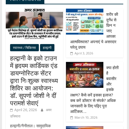
शरीर की
दुर्गंध से
छिन न
जाए
आपका
आत्मविश्वास? अपनाएं ये असरदार
घरेलू उपाय
स्वास्थ्य / चिकित्सा
हल्द्वानी
April 3, 2026
हल्द्वानी के इको टाउन
में हृदयम कार्डियक एंड
क्या होती
डायग्नोस्टिक सेंटर
है
बवासीर
द्वारा निःशुल्क स्वास्थ्य
और
शिविर का आयोजन:
इसके
डॉ. सुपर्णा जोशी ने दीं
लक्षण? कैसे करें इसका इलाज?
कब करें डॉक्टर से संपर्क? अधिक
परामर्श सेवाएं
जानकारी के लिए पढ़िए पूरा
April 26, 2026
अमर
आर्टिकल….
उजियारा
March 10, 2026
हल्द्वानी/नैनीताल। सामुदायिक