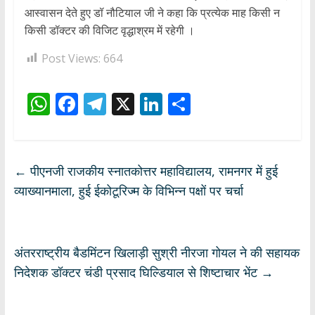
आस्वासन देते हुए डॉ नौटियाल जी ने कहा कि प्रत्येक माह किसी न
किसी डॉक्टर की विजिट वृद्धाश्रम में रहेगी ।
Post Views:
664
W
F
T
X
Li
S
h
ac
el
n
h
at
e
e
k
ar
s
b
gr
e
e
←
पीएनजी राजकीय स्नातकोत्तर महाविद्यालय, रामनगर में हुई
A
o
a
dI
व्याख्यानमाला, हुई ईकोटूरिज्म के विभिन्न पक्षों पर चर्चा
p
o
m
n
p
k
अंतरराष्ट्रीय बैडमिंटन खिलाड़ी सुश्री नीरजा गोयल ने की सहायक
निदेशक डॉक्टर चंडी प्रसाद घिल्डियाल से शिष्टाचार भेंट
→