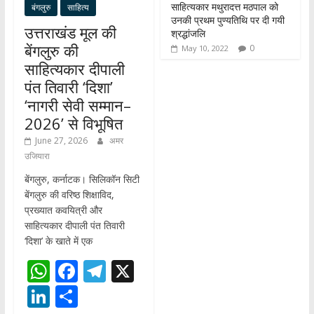
साहित्यकार मथुरादत्त मठपाल को
बंगलुरु
साहित्य
उनकी प्रथम पुण्यतिथि पर दी गयी
उत्तराखंड मूल की
श्रद्धांजलि
बेंगलुरु की
0
May 10, 2022
साहित्यकार दीपाली
पंत तिवारी ‘दिशा’
‘नागरी सेवी सम्मान–
2026’ से विभूषित
June 27, 2026
अमर
उजियारा
बेंगलुरु, कर्नाटक। सिलिकॉन सिटी
बेंगलुरु की वरिष्ठ शिक्षाविद,
प्रख्यात कवयित्री और
साहित्यकार दीपाली पंत तिवारी
‘दिशा’ के खाते में एक
W
F
T
X
h
ac
el
Li
S