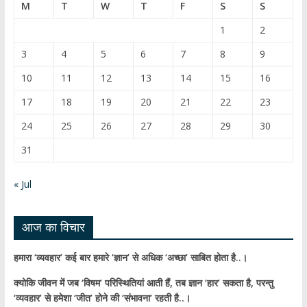
b
T
M
T
W
T
F
S
S
o
u
1
2
o
b
3
4
5
6
7
8
9
k
e
10
11
12
13
14
15
16
C
17
18
19
20
21
22
23
h
24
25
26
27
28
29
30
a
31
n
n
« Jul
el
आज का विचार
हमारा ‘व्यवहार’ कई बार हमारे ‘ज्ञान’ से अधिक ‘अच्छा’ साबित होता है..।
क्योकि जीवन में जब ‘विषम’ परिस्थितियां आती हैं,
तब ज्ञान ‘हार’ सकता है,
परन्तु
‘व्यवहार’ से हमेशा ‘जीत’ होने की ‘संभावना’ रहती है..।