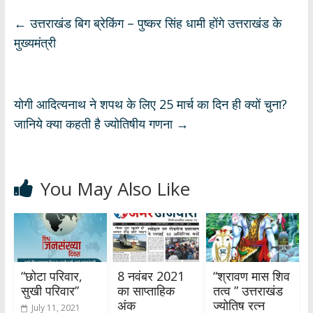
at
e
e
k
ar
s
b
gr
e
e
←
उत्तराखंड बिग ब्रेकिंग – पुष्कर सिंह धामी होंगे उत्तराखंड के
A
o
a
dI
मुख्यमंत्री
p
o
m
n
p
k
योगी आदित्यनाथ ने शपथ के लिए 25 मार्च का दिन ही क्यों चुना?
जानिये क्या कहती है ज्योतिषीय गणना
→
You May Also Like
“छोटा परिवार,
8 नवंबर 2021
“श्रावण मास शिव
सुखी परिवार”
का साप्ताहिक
तत्व ” उत्तराखंड
अंक
ज्योतिष रत्न
July 11, 2021