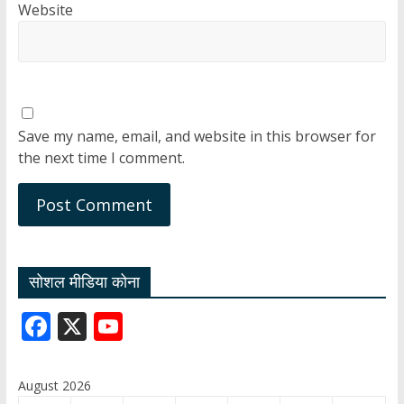
Website
Save my name, email, and website in this browser for
the next time I comment.
सोशल मीडिया कोना
F
X
Y
ac
o
e
u
August 2026