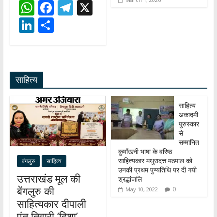
W
F
T
X
h
ac
el
Li
S
at
e
e
n
h
s
b
gr
k
ar
A
o
a
e
e
साहित्य
p
o
m
dI
p
k
n
साहित्य
अकादमी
पुरुस्कार
से
सम्मानित
कुमाँऊनी भाषा के वरिष्ठ
साहित्यकार मथुरादत्त मठपाल को
बंगलुरु
साहित्य
उनकी प्रथम पुण्यतिथि पर दी गयी
उत्तराखंड मूल की
श्रद्धांजलि
बेंगलुरु की
0
May 10, 2022
साहित्यकार दीपाली
पंत तिवारी ‘दिशा’