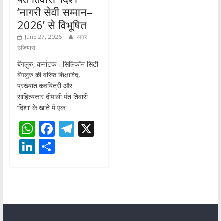
‘नागरी सेवी सम्मान–
2026’ से विभूषित
June 27, 2026
अमर
उजियारा
बेंगलुरु, कर्नाटक। सिलिकॉन सिटी
बेंगलुरु की वरिष्ठ शिक्षाविद,
प्रख्यात कवयित्री और
साहित्यकार दीपाली पंत तिवारी
‘दिशा’ के खाते में एक
W
F
T
X
h
ac
el
Li
S
at
e
e
n
h
s
b
gr
k
ar
A
o
a
e
e
p
o
m
dI