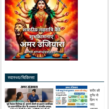
स्वास्थ्य/चिकित्सा
शरीर की
दुर्गंध से
छिन न
जाए
आपका