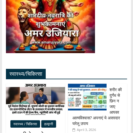
स्वास्थ्य/चिकित्सा
शरीर की
दुर्गंध से
छिन न
जाए
आपका
आत्मविश्वास? अपनाएं ये असरदार
घरेलू उपाय
स्वास्थ्य / चिकित्सा
हल्द्वानी
April 3, 2026