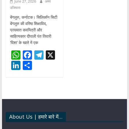
June 27, 2026
अमर
उजियारा
बेंगलुरु, कर्नाटक। सिलिकॉन सिटी
बेंगलुरु की वरिष्ठ शिक्षाविद,
प्रख्यात कवयित्री और
साहित्यकार दीपाली पंत तिवारी
‘दिशा’ के खाते में एक
W
F
T
X
h
ac
el
Li
S
at
e
e
n
h
s
b
gr
k
ar
A
o
a
e
e
p
o
m
dI
p
k
n
About Us | हमारे बारे में…