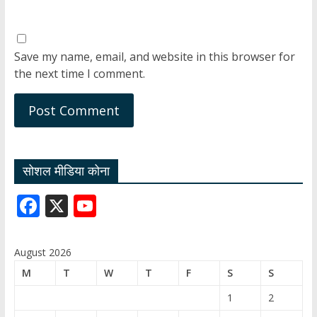
Save my name, email, and website in this browser for
the next time I comment.
सोशल मीडिया कोना
F
X
Y
ac
o
e
u
August 2026
b
T
M
T
W
T
F
S
S
o
u
1
2