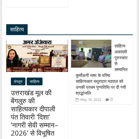
at
e
e
n
h
s
b
gr
k
ar
A
o
a
e
e
साहित्य
p
o
m
dI
p
k
n
साहित्य
अकादमी
पुरुस्कार
से
सम्मानित
कुमाँऊनी भाषा के वरिष्ठ
साहित्यकार मथुरादत्त मठपाल को
बंगलुरु
साहित्य
उनकी प्रथम पुण्यतिथि पर दी गयी
उत्तराखंड मूल की
श्रद्धांजलि
बेंगलुरु की
0
May 10, 2022
साहित्यकार दीपाली
पंत तिवारी ‘दिशा’
‘नागरी सेवी सम्मान–
2026’ से विभूषित