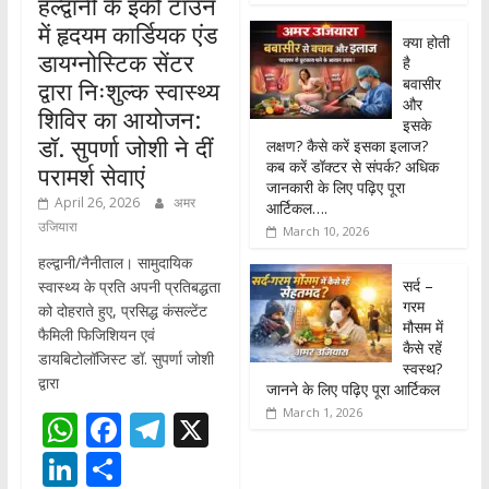
हल्द्वानी के इको टाउन
में हृदयम कार्डियक एंड
क्या होती
डायग्नोस्टिक सेंटर
है
बवासीर
द्वारा निःशुल्क स्वास्थ्य
और
शिविर का आयोजन:
इसके
डॉ. सुपर्णा जोशी ने दीं
लक्षण? कैसे करें इसका इलाज?
कब करें डॉक्टर से संपर्क? अधिक
परामर्श सेवाएं
जानकारी के लिए पढ़िए पूरा
April 26, 2026
अमर
आर्टिकल….
उजियारा
March 10, 2026
हल्द्वानी/नैनीताल। सामुदायिक
सर्द –
स्वास्थ्य के प्रति अपनी प्रतिबद्धता
गरम
को दोहराते हुए, प्रसिद्ध कंसल्टेंट
मौसम में
फैमिली फिजिशियन एवं
कैसे रहें
डायबिटोलॉजिस्ट डॉ. सुपर्णा जोशी
स्वस्थ?
द्वारा
जानने के लिए पढ़िए पूरा आर्टिकल
March 1, 2026
W
F
T
X
h
ac
el
Li
S