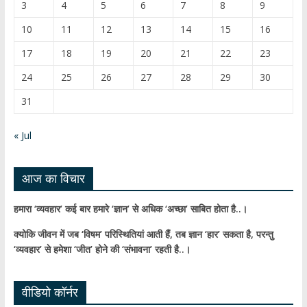
o
b
3
4
5
6
7
8
9
k
e
10
11
12
13
14
15
16
C
17
18
19
20
21
22
23
h
24
25
26
27
28
29
30
a
31
n
n
« Jul
el
आज का विचार
हमारा ‘व्यवहार’ कई बार हमारे ‘ज्ञान’ से अधिक ‘अच्छा’ साबित होता है..।
क्योकि जीवन में जब ‘विषम’ परिस्थितियां आती हैं,
तब ज्ञान ‘हार’ सकता है,
परन्तु
‘व्यवहार’ से हमेशा ‘जीत’ होने की ‘संभावना’ रहती है..।
वीडियो कॉर्नर