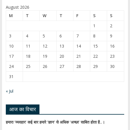
e
u
August 2026
b
T
M
T
W
T
F
S
S
o
u
1
2
o
b
3
4
5
6
7
8
9
k
e
10
11
12
13
14
15
16
C
17
18
19
20
21
22
23
h
24
25
26
27
28
29
30
a
31
n
n
« Jul
el
आज का विचार
हमारा ‘व्यवहार’ कई बार हमारे ‘ज्ञान’ से अधिक ‘अच्छा’ साबित होता है..।