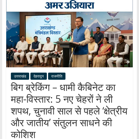
हर
खबर
।
सच्ची
खबर
।
सबकी
खबर
उत्तराखंड
देहरादून
राजनीति
बिग ब्रेकिंग – धामी कैबिनेट का
महा-विस्तार: 5 नए चेहरों ने ली
शपथ, चुनावी साल से पहले ‘क्षेत्रीय
और जातीय’ संतुलन साधने की
कोशिश