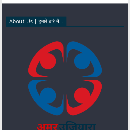
p
o
m
dI
p
k
n
About Us | हमारे बारे में…