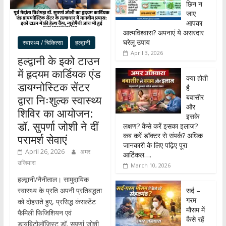
छिन न
जाए
आपका
आत्मविश्वास? अपनाएं ये असरदार
घरेलू उपाय
स्वास्थ्य / चिकित्सा
हल्द्वानी
April 3, 2026
हल्द्वानी के इको टाउन
में हृदयम कार्डियक एंड
क्या होती
डायग्नोस्टिक सेंटर
है
बवासीर
द्वारा निःशुल्क स्वास्थ्य
और
शिविर का आयोजन:
इसके
डॉ. सुपर्णा जोशी ने दीं
लक्षण? कैसे करें इसका इलाज?
कब करें डॉक्टर से संपर्क? अधिक
परामर्श सेवाएं
जानकारी के लिए पढ़िए पूरा
April 26, 2026
अमर
आर्टिकल….
उजियारा
March 10, 2026
हल्द्वानी/नैनीताल। सामुदायिक
सर्द –
स्वास्थ्य के प्रति अपनी प्रतिबद्धता
गरम
को दोहराते हुए, प्रसिद्ध कंसल्टेंट
मौसम में
फैमिली फिजिशियन एवं
कैसे रहें
डायबिटोलॉजिस्ट डॉ. सुपर्णा जोशी