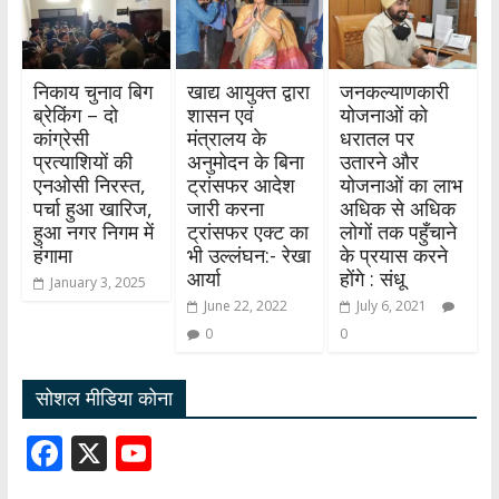
निकाय चुनाव बिग
खाद्य आयुक्त द्वारा
जनकल्याणकारी
ब्रेकिंग – दो
शासन एवं
योजनाओं को
कांग्रेसी
मंत्रालय के
धरातल पर
प्रत्याशियों की
अनुमोदन के बिना
उतारने और
एनओसी निरस्त,
ट्रांसफर आदेश
योजनाओं का लाभ
पर्चा हुआ खारिज,
जारी करना
अधिक से अधिक
हुआ नगर निगम में
ट्रांसफर एक्ट का
लोगों तक पहुँचाने
हंगामा
भी उल्लंघन:- रेखा
के प्रयास करने
आर्या
होंगे : संधू
January 3, 2025
June 22, 2022
July 6, 2021
0
0
सोशल मीडिया कोना
F
X
Y
ac
o