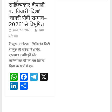
साहित्यकार दीपाली
पंत तिवारी ‘दिशा’
‘नागरी सेवी सम्मान–
2026’ से विभूषित
June 27, 2026
अमर
उजियारा
बेंगलुरु, कर्नाटक। सिलिकॉन सिटी
बेंगलुरु की वरिष्ठ शिक्षाविद,
प्रख्यात कवयित्री और
साहित्यकार दीपाली पंत तिवारी
‘दिशा’ के खाते में एक
W
F
T
X
h
ac
el
Li
S
at
e
e
n
h
s
b
gr
k
ar
A
o
a
e
e