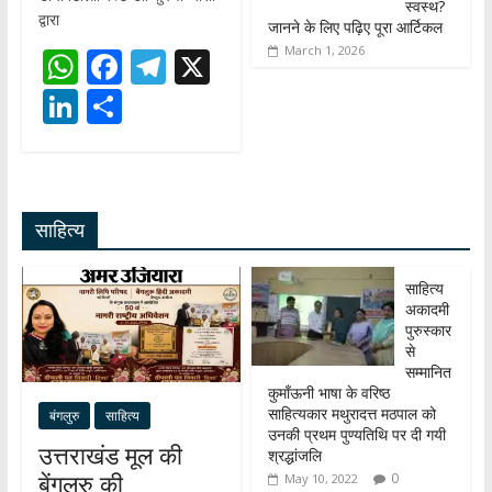
स्वस्थ?
द्वारा
जानने के लिए पढ़िए पूरा आर्टिकल
March 1, 2026
W
F
T
X
h
ac
el
Li
S
at
e
e
n
h
s
b
gr
k
ar
A
o
a
e
e
साहित्य
p
o
m
dI
p
k
n
साहित्य
अकादमी
पुरुस्कार
से
सम्मानित
कुमाँऊनी भाषा के वरिष्ठ
साहित्यकार मथुरादत्त मठपाल को
बंगलुरु
साहित्य
उनकी प्रथम पुण्यतिथि पर दी गयी
उत्तराखंड मूल की
श्रद्धांजलि
बेंगलुरु की
0
May 10, 2022