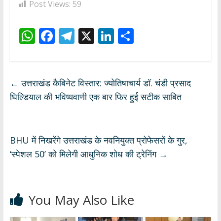
Post Views:
59
W
F
T
X
Li
S
h
ac
el
n
h
at
e
e
k
ar
s
b
gr
e
e
←
उत्तराखंड कैबिनेट विस्तार: ज्योतिषाचार्य डॉ. चंडी प्रसाद
A
o
a
dI
घिल्डियाल की भविष्यवाणी एक बार फिर हुई सटीक साबित
p
o
m
n
p
k
BHU में निखरेंगे उत्तराखंड के नवनियुक्त प्रोफेसरों के गुर,
‘स्पेशल 50’ को मिलेगी आधुनिक शोध की ट्रेनिंग
→
You May Also Like