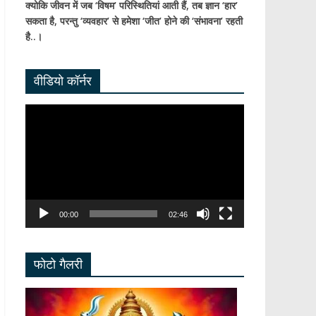
क्योकि जीवन में जब ‘विषम’ परिस्थितियां आती हैं,
तब ज्ञान ‘हार’
सकता है,
परन्तु ‘व्यवहार’ से हमेशा ‘जीत’ होने की ‘संभावना’ रहती
है..।
वीडियो कॉर्नर
Video
Player
00:00
02:46
फोटो गैलरी