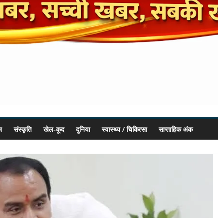
ज
संस्कृति
खेल-कूद
दुनिया
स्वास्थ्य / चिकित्सा
साप्ताहिक अंक