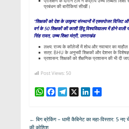
प्रशिक्षण के दौरान टीम ने केंद्रीय उच्च तिब्बती शि
प्रबंधन की बारीकियां सीखीं।
“शिक्षकों को देश के उत्कृष्ट संस्थानों में एक्सपोजर विजिट औ
वर्ग के 50 शिक्षकों की काशी हिंदू विश्वविद्यालय में होने वा
सिंह रावत, उच्च शिक्षा मंत्री, उत्तराखंड
लक्ष्य: राज्य के कॉलेजों में शोध और नवाचार का माहौ
सत्र: BHU के अनुभवी शिक्षकों और देशभर के विशेषज्ञो
प्रशासन: शिक्षकों को शैक्षणिक प्रशासन की भी दी ज
Post Views:
50
W
F
T
X
Li
S
h
ac
el
n
h
at
e
e
k
ar
s
b
gr
e
e
←
बिग ब्रेकिंग – धामी कैबिनेट का महा-विस्तार: 5 नए च
A
o
a
dI
की कोशिश