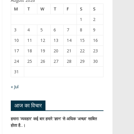
August 2026
b
T
M
T
W
T
F
S
S
o
u
1
2
o
b
3
4
5
6
7
8
9
k
e
10
11
12
13
14
15
16
C
17
18
19
20
21
22
23
h
24
25
26
27
28
29
30
a
31
n
n
« Jul
el
आज का विचार
हमारा ‘व्यवहार’ कई बार हमारे ‘ज्ञान’ से अधिक ‘अच्छा’ साबित
होता है..।