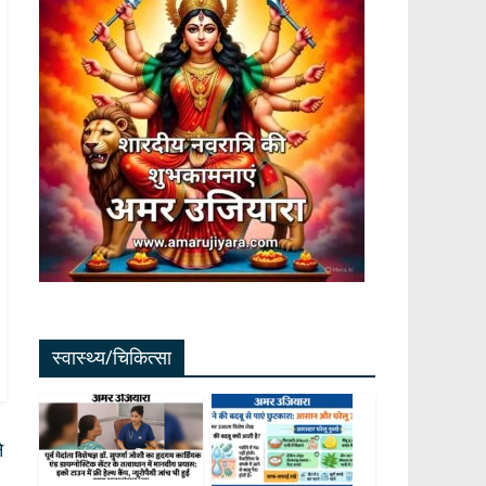
स्वास्थ्य/चिकित्सा
े