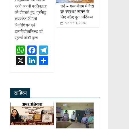
सर्द – गरम मौसम में कैसे
प्रति अपनी प्रतिबद्धता
रहें स्वस्थ? जानने के
को दोहराते हुए, प्रसिद्ध
लिए पढ़िए पूरा आर्टिकल
कंसल्टेंट फैमिली
March 1, 2026
फिजिशियन एवं
डायबिटोलॉजिस्ट डॉ.
सुपर्णा जोशी द्वारा
W
F
T
h
ac
el
X
Li
S
at
e
e
n
h
s
b
gr
k
ar
A
o
a
e
e
साहित्य
p
o
m
dI
p
k
n