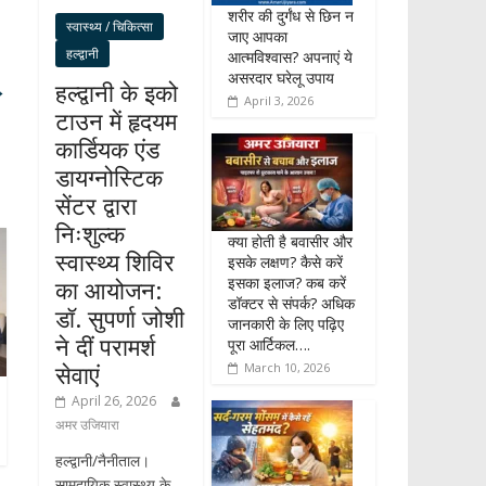
शरीर की दुर्गंध से छिन न
स्वास्थ्य / चिकित्सा
जाए आपका
हल्द्वानी
आत्मविश्वास? अपनाएं ये
असरदार घरेलू उपाय
हल्द्वानी के इको
→
April 3, 2026
टाउन में हृदयम
कार्डियक एंड
डायग्नोस्टिक
सेंटर द्वारा
निःशुल्क
क्या होती है बवासीर और
स्वास्थ्य शिविर
इसके लक्षण? कैसे करें
इसका इलाज? कब करें
का आयोजन:
डॉक्टर से संपर्क? अधिक
डॉ. सुपर्णा जोशी
जानकारी के लिए पढ़िए
ने दीं परामर्श
पूरा आर्टिकल….
सेवाएं
March 10, 2026
April 26, 2026
अमर उजियारा
हल्द्वानी/नैनीताल।
सामुदायिक स्वास्थ्य के