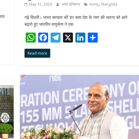
,
May 31, 2026
अमर उजियारा
Army
Mangolia
याय
नई दिल्ली। भारत सरकार की ‘हर काम देश के नाम’ की भावना को आगे
बढ़ाते हुए भारतीय वायुसेना ने एक
W
F
T
X
Li
S
h
ac
el
n
h
Read more
at
e
e
k
ar
s
b
gr
e
e
A
o
a
dI
p
o
m
n
p
k