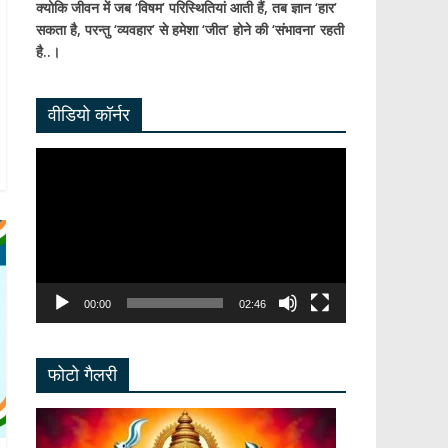
क्योकि जीवन में जब ‘विषम’ परिस्थितियां आती हैं,
तब ज्ञान ‘हार’
सकता है,
परन्तु ‘व्यवहार’ से हमेशा ‘जीत’ होने की ‘संभावना’ रहती
है..।
वीडियो कॉर्नर
Video
Player
00:00
02:46
फोटो गैलरी