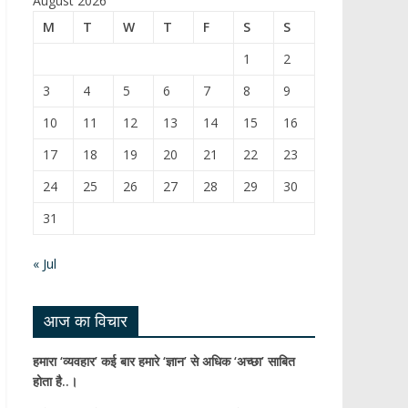
August 2026
b
T
M
T
W
T
F
S
S
o
u
1
2
o
b
3
4
5
6
7
8
9
k
e
10
11
12
13
14
15
16
C
17
18
19
20
21
22
23
h
24
25
26
27
28
29
30
a
31
n
n
« Jul
el
आज का विचार
हमारा ‘व्यवहार’ कई बार हमारे ‘ज्ञान’ से अधिक ‘अच्छा’ साबित
होता है..।