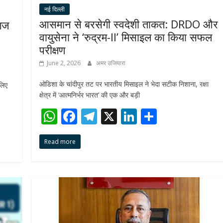
नई दिल्ली
आसमान से बरसेगी स्वदेशी ताकत: DRDO और
्गज
वायुसेना ने ‘रुद्रम-II’ मिसाइल का किया सफल
परीक्षण
June 2, 2026
अमर उजियारा
ओडिशा के चांदीपुर तट पर भारतीय मिसाइल ने भेदा सटीक निशाना, रक्षा
लिए
क्षेत्र में ‘आत्मनिर्भर भारत’ की एक और बड़ी
W
F
T
X
Li
S
h
ac
el
n
h
Read more
at
e
e
k
ar
s
b
gr
e
e
A
o
a
dI
p
o
m
n
p
k