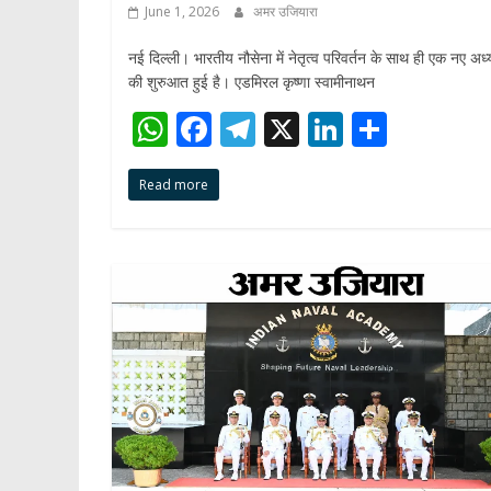
June 1, 2026
अमर उजियारा
नई दिल्ली। भारतीय नौसेना में नेतृत्व परिवर्तन के साथ ही एक नए अध्
की शुरुआत हुई है। एडमिरल कृष्णा स्वामीनाथन
W
F
T
X
Li
S
h
ac
el
n
h
Read more
at
e
e
k
ar
s
b
gr
e
e
A
o
a
dI
p
o
m
n
p
k