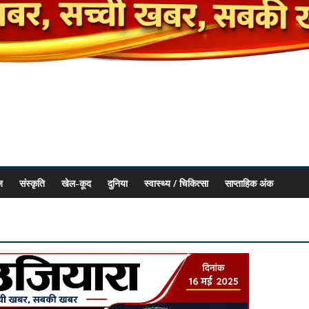
ज
संस्कृति
खेल-कूद
दुनिया
स्वास्थ्य / चिकित्सा
साप्ताहिक अंक