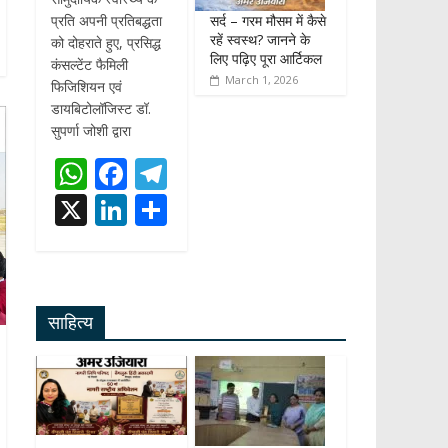
सर्द – गरम मौसम में कैसे
प्रति अपनी प्रतिबद्धता
रहें स्वस्थ? जानने के
को दोहराते हुए, प्रसिद्ध
लिए पढ़िए पूरा आर्टिकल
कंसल्टेंट फैमिली
March 1, 2026
फिजिशियन एवं
डायबिटोलॉजिस्ट डॉ.
सुपर्णा जोशी द्वारा
W
F
T
h
ac
el
X
Li
S
at
e
e
n
h
s
b
gr
k
ar
A
o
a
e
e
साहित्य
p
o
m
dI
p
k
n