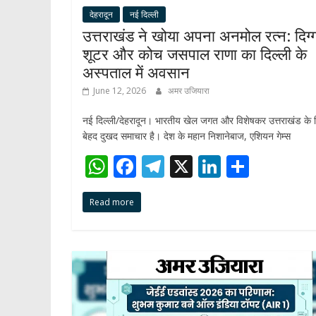
देहरादून
नई दिल्ली
उत्तराखंड ने खोया अपना अनमोल रत्न: दिग
शूटर और कोच जसपाल राणा का दिल्ली के
अस्पताल में अवसान
June 12, 2026
अमर उजियारा
नई दिल्ली/देहरादून। भारतीय खेल जगत और विशेषकर उत्तराखंड के 
बेहद दुखद समाचार है। देश के महान निशानेबाज, एशियन गेम्स
W
F
T
X
Li
S
h
ac
el
n
h
Read more
at
e
e
k
ar
s
b
gr
e
e
A
o
a
dI
p
o
m
n
p
k