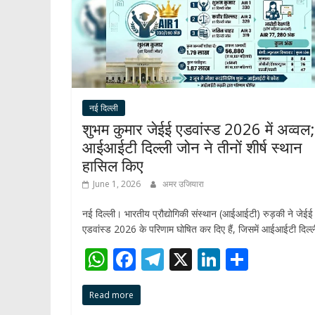
नई दिल्ली
शुभम कुमार जेईई एडवांस्ड 2026 में अव्वल;
आईआईटी दिल्ली जोन ने तीनों शीर्ष स्थान
हासिल किए
June 1, 2026
अमर उजियारा
नई दिल्ली। भारतीय प्रौद्योगिकी संस्थान (आईआईटी) रुड़की ने जेईई
एडवांस्ड 2026 के परिणाम घोषित कर दिए हैं, जिसमें आईआईटी दिल्ल
W
F
T
X
Li
S
h
ac
el
n
h
Read more
at
e
e
k
ar