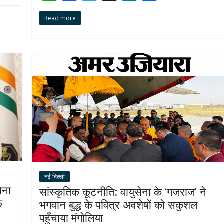
h
ac
el
n
h
Read more
at
e
e
k
ar
s
b
gr
e
e
A
o
a
dI
p
o
m
n
p
k
नई दिल्ली
ेना
सांस्कृतिक कूटनीति: वायुसेना के ‘गजराज’ ने
फ
भगवान बुद्ध के पवित्र अवशेषों को सकुशल
पहुँचाया मंगोलिया