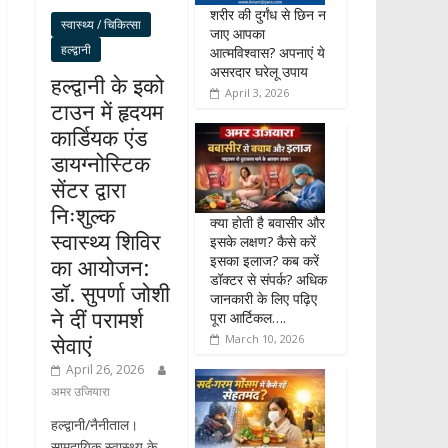
शरीर की दुर्गंध से छिन न
स्वास्थ्य / चिकित्सा
जाए आपका
हल्द्वानी
आत्मविश्वास? अपनाएं ये
असरदार घरेलू उपाय
हल्द्वानी के इको
April 3, 2026
टाउन में हृदयम
कार्डियक एंड
डायग्नोस्टिक
सेंटर द्वारा
निःशुल्क
क्या होती है बवासीर और
स्वास्थ्य शिविर
इसके लक्षण? कैसे करें
इसका इलाज? कब करें
का आयोजन:
डॉक्टर से संपर्क? अधिक
डॉ. सुपर्णा जोशी
जानकारी के लिए पढ़िए
ने दीं परामर्श
पूरा आर्टिकल….
सेवाएं
March 10, 2026
April 26, 2026
अमर उजियारा
हल्द्वानी/नैनीताल।
सामुदायिक स्वास्थ्य के