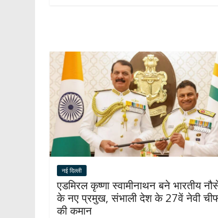
s
b
gr
e
e
A
o
a
dI
p
o
m
n
p
k
नई दिल्ली
एडमिरल कृष्णा स्वामीनाथन बने भारतीय नौस
के नए प्रमुख, संभाली देश के 27वें नेवी ची
की कमान