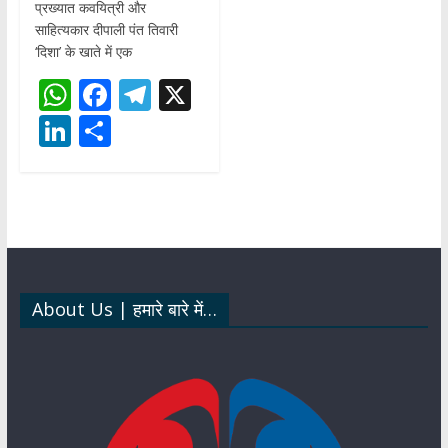
प्रख्यात कवयित्री और
साहित्यकार दीपाली पंत तिवारी
‘दिशा’ के खाते में एक
W
F
T
X
h
ac
el
Li
S
at
e
e
n
h
s
b
gr
k
ar
A
o
a
e
e
p
o
m
dI
p
k
n
About Us | हमारे बारे में…