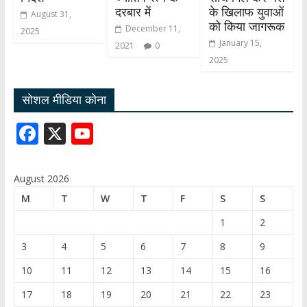
दरबार में
के खिलाफ युवाओं
August 31,
को किया जागरूक
December 11,
2025
January 15,
2021
0
2025
सोशल मीडिया कोना
F
X
Y
ac
o
e
u
August 2026
b
T
M
T
W
T
F
S
S
o
u
1
2
o
b
3
4
5
6
7
8
9
k
e
10
11
12
13
14
15
16
C
17
18
19
20
21
22
23