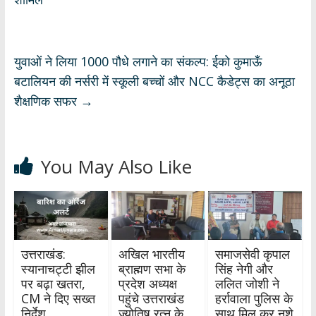
p
o
m
n
p
k
युवाओं ने लिया 1000 पौधे लगाने का संकल्प: ईको कुमाऊँ
बटालियन की नर्सरी में स्कूली बच्चों और NCC कैडेट्स का अनूठा
शैक्षणिक सफर
→
You May Also Like
उत्तराखंड:
अखिल भारतीय
समाजसेवी कृपाल
स्यानाचट्टी झील
ब्राह्मण सभा के
सिंह नेगी और
पर बढ़ा खतरा,
प्रदेश अध्यक्ष
ललित जोशी ने
CM ने दिए सख्त
पहुंचे उत्तराखंड
हर्रावाला पुलिस के
निर्देश
ज्योतिष रत्न के
साथ मिल कर नशे