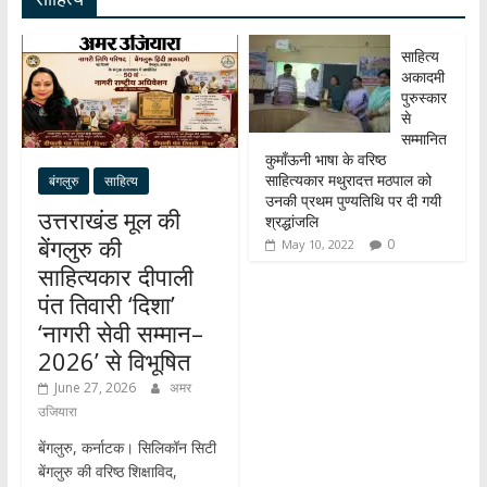
p
o
m
dI
p
k
n
साहित्य
अकादमी
पुरुस्कार
से
सम्मानित
कुमाँऊनी भाषा के वरिष्ठ
साहित्यकार मथुरादत्त मठपाल को
बंगलुरु
साहित्य
उनकी प्रथम पुण्यतिथि पर दी गयी
उत्तराखंड मूल की
श्रद्धांजलि
बेंगलुरु की
0
May 10, 2022
साहित्यकार दीपाली
पंत तिवारी ‘दिशा’
‘नागरी सेवी सम्मान–
2026’ से विभूषित
June 27, 2026
अमर
उजियारा
बेंगलुरु, कर्नाटक। सिलिकॉन सिटी
बेंगलुरु की वरिष्ठ शिक्षाविद,