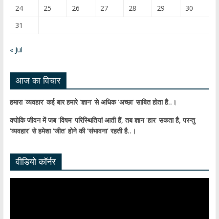
h
24
25
26
27
28
29
30
a
31
n
n
« Jul
el
आज का विचार
हमारा ‘व्यवहार’ कई बार हमारे ‘ज्ञान’ से अधिक ‘अच्छा’ साबित होता है..।
क्योकि जीवन में जब ‘विषम’ परिस्थितियां आती हैं,
तब ज्ञान ‘हार’ सकता है,
परन्तु
‘व्यवहार’ से हमेशा ‘जीत’ होने की ‘संभावना’ रहती है..।
वीडियो कॉर्नर
Video
Player