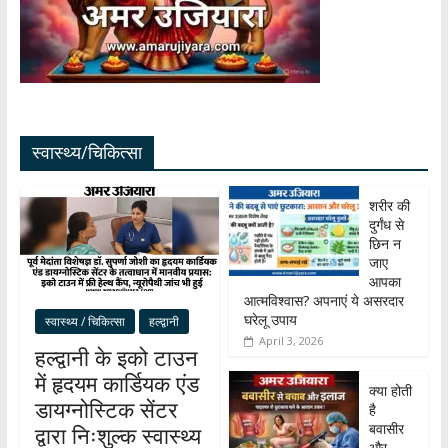
स्वास्थ्य/चिकित्सा
शरीर की
दुर्गंध से
छिन न
जाए
आपका
आत्मविश्वास? अपनाएं ये असरदार
घरेलू उपाय
स्वास्थ्य / चिकित्सा
हल्द्वानी
April 3, 2026
हल्द्वानी के इको टाउन
में हृदयम कार्डियक एंड
क्या होती
डायग्नोस्टिक सेंटर
है
बवासीर
द्वारा निःशुल्क स्वास्थ्य
और