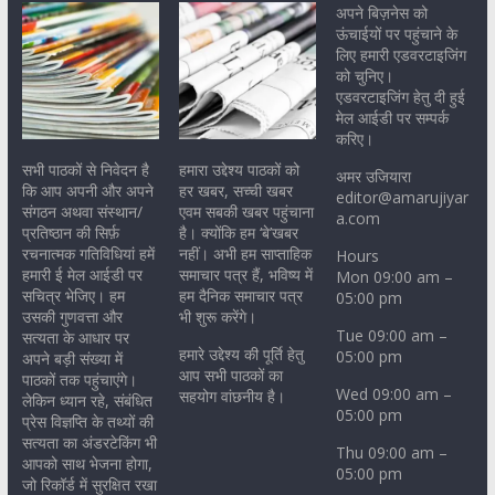
अपने बिज़नेस को
ऊंचाईयों पर पहुंचाने के
लिए हमारी एडवरटाइजिंग
को चुनिए।
एडवरटाइजिंग हेतु दी हुई
मेल आईडी पर सम्पर्क
करिए।
सभी पाठकों से निवेदन है
हमारा उद्देश्य पाठकों को
अमर उजियारा
कि आप अपनी और अपने
हर खबर, सच्ची खबर
editor@amarujiyar
संगठन अथवा संस्थान/
एवम सबकी खबर पहुंचाना
a.com
प्रतिष्ठान की सिर्फ़
है। क्योंकि हम ‘बे’खबर
रचनात्मक गतिविधियां हमें
नहीं। अभी हम साप्ताहिक
Hours
हमारी ई मेल आईडी पर
समाचार पत्र हैं, भविष्य में
Mon 09:00 am –
सचित्र भेजिए। हम
हम दैनिक समाचार पत्र
05:00 pm
उसकी गुणवत्ता और
भी शुरू करेंगे।
Tue 09:00 am –
सत्यता के आधार पर
हमारे उद्देश्य की पूर्ति हेतु
05:00 pm
अपने बड़ी संख्या में
आप सभी पाठकों का
पाठकों तक पहुंचाएंगे।
Wed 09:00 am –
सहयोग वांछनीय है।
लेकिन ध्यान रहे, संबंधित
05:00 pm
प्रेस विज्ञप्ति के तथ्यों की
सत्यता का अंडरटेकिंग भी
Thu 09:00 am –
आपको साथ भेजना होगा,
05:00 pm
जो रिकॉर्ड में सुरक्षित रखा