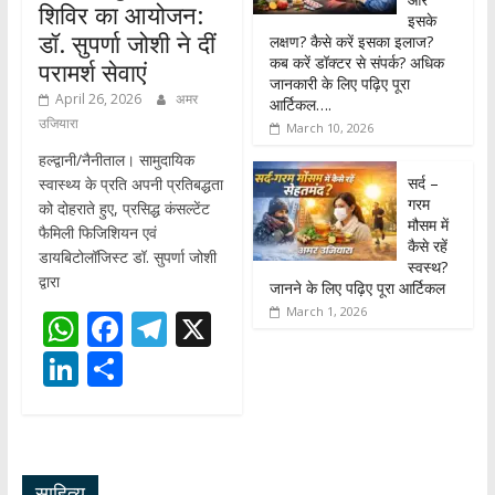
शिविर का आयोजन:
इसके
डॉ. सुपर्णा जोशी ने दीं
लक्षण? कैसे करें इसका इलाज?
कब करें डॉक्टर से संपर्क? अधिक
परामर्श सेवाएं
जानकारी के लिए पढ़िए पूरा
April 26, 2026
अमर
आर्टिकल….
उजियारा
March 10, 2026
हल्द्वानी/नैनीताल। सामुदायिक
सर्द –
स्वास्थ्य के प्रति अपनी प्रतिबद्धता
गरम
को दोहराते हुए, प्रसिद्ध कंसल्टेंट
मौसम में
फैमिली फिजिशियन एवं
कैसे रहें
डायबिटोलॉजिस्ट डॉ. सुपर्णा जोशी
स्वस्थ?
द्वारा
जानने के लिए पढ़िए पूरा आर्टिकल
March 1, 2026
W
F
T
X
h
ac
el
Li
S
at
e
e
n
h
s
b
gr
k
ar
A
o
a
e
e
साहित्य