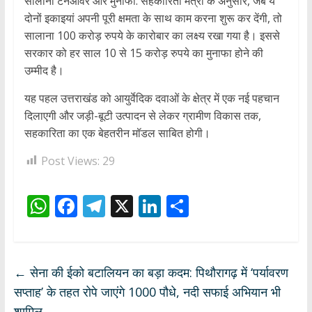
सालाना टर्नओवर और मुनाफा: सहकारिता मंत्री के अनुसार, जब ये
दोनों इकाइयां अपनी पूरी क्षमता के साथ काम करना शुरू कर देंगी, तो
सालाना 100 करोड़ रुपये के कारोबार का लक्ष्य रखा गया है। इससे
सरकार को हर साल 10 से 15 करोड़ रुपये का मुनाफा होने की
उम्मीद है।
यह पहल उत्तराखंड को आयुर्वेदिक दवाओं के क्षेत्र में एक नई पहचान
दिलाएगी और जड़ी-बूटी उत्पादन से लेकर ग्रामीण विकास तक,
सहकारिता का एक बेहतरीन मॉडल साबित होगी।
Post Views:
29
W
F
T
X
Li
S
h
ac
el
n
h
at
e
e
k
ar
s
b
gr
e
e
←
सेना की ईको बटालियन का बड़ा कदम: पिथौरागढ़ में ‘पर्यावरण
A
o
a
dI
सप्ताह’ के तहत रोपे जाएंगे 1000 पौधे, नदी सफाई अभियान भी
शामिल