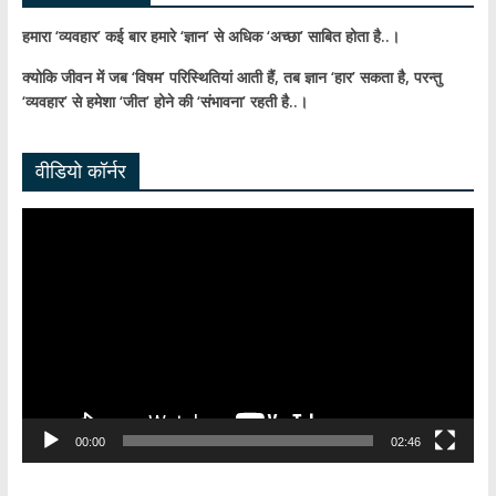
हमारा ‘व्यवहार’ कई बार हमारे ‘ज्ञान’ से अधिक ‘अच्छा’ साबित होता है..।
क्योकि जीवन में जब ‘विषम’ परिस्थितियां आती हैं,
तब ज्ञान ‘हार’ सकता है,
परन्तु
‘व्यवहार’ से हमेशा ‘जीत’ होने की ‘संभावना’ रहती है..।
वीडियो कॉर्नर
Video
Player
00:00
02:46