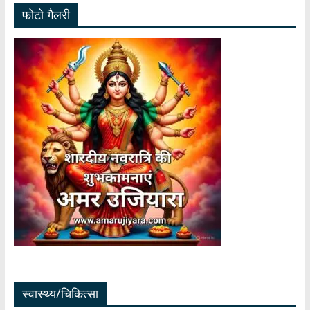
फोटो गैलरी
स्वास्थ्य/चिकित्सा