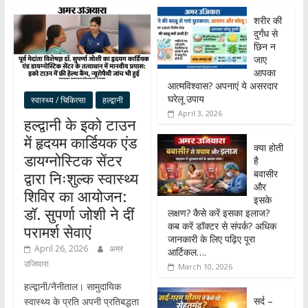
शरीर की
दुर्गंध से
छिन न
जाए
आपका
आत्मविश्वास? अपनाएं ये असरदार
घरेलू उपाय
स्वास्थ्य / चिकित्सा
हल्द्वानी
April 3, 2026
हल्द्वानी के इको टाउन
में हृदयम कार्डियक एंड
क्या होती
डायग्नोस्टिक सेंटर
है
बवासीर
द्वारा निःशुल्क स्वास्थ्य
और
शिविर का आयोजन:
इसके
डॉ. सुपर्णा जोशी ने दीं
लक्षण? कैसे करें इसका इलाज?
कब करें डॉक्टर से संपर्क? अधिक
परामर्श सेवाएं
जानकारी के लिए पढ़िए पूरा
April 26, 2026
अमर
आर्टिकल….
उजियारा
March 10, 2026
हल्द्वानी/नैनीताल। सामुदायिक
सर्द –
स्वास्थ्य के प्रति अपनी प्रतिबद्धता