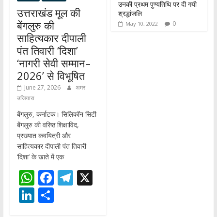
उनकी प्रथम पुण्यतिथि पर दी गयी
उत्तराखंड मूल की
श्रद्धांजलि
बेंगलुरु की
0
May 10, 2022
साहित्यकार दीपाली
पंत तिवारी ‘दिशा’
‘नागरी सेवी सम्मान–
2026’ से विभूषित
June 27, 2026
अमर
उजियारा
बेंगलुरु, कर्नाटक। सिलिकॉन सिटी
बेंगलुरु की वरिष्ठ शिक्षाविद,
प्रख्यात कवयित्री और
साहित्यकार दीपाली पंत तिवारी
‘दिशा’ के खाते में एक
W
F
T
X
h
ac
el
Li
S
at
e
e
n
h