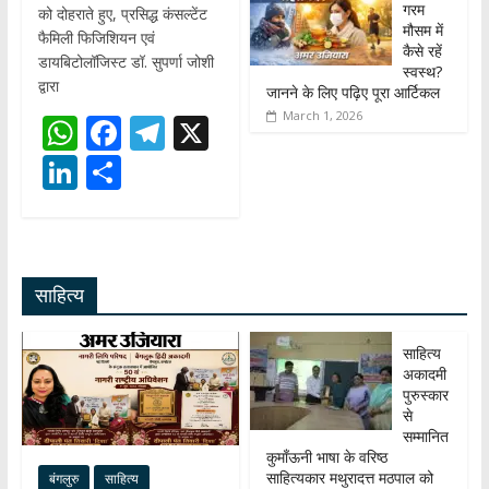
गरम
को दोहराते हुए, प्रसिद्ध कंसल्टेंट
मौसम में
फैमिली फिजिशियन एवं
कैसे रहें
डायबिटोलॉजिस्ट डॉ. सुपर्णा जोशी
स्वस्थ?
द्वारा
जानने के लिए पढ़िए पूरा आर्टिकल
March 1, 2026
W
F
T
X
h
ac
el
Li
S
at
e
e
n
h
s
b
gr
k
ar
A
o
a
e
e
साहित्य
p
o
m
dI
p
k
n
साहित्य
अकादमी
पुरुस्कार
से
सम्मानित
कुमाँऊनी भाषा के वरिष्ठ
साहित्यकार मथुरादत्त मठपाल को
बंगलुरु
साहित्य