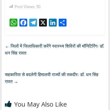
Post Views:
30
W
F
T
X
Li
S
h
ac
el
n
h
at
e
e
k
ar
s
b
gr
e
e
←
जिलों में जिलाधिकारी करेंगे स्वास्थ्य शिविरों की मॉनिटिरिंगः डॉ.
A
o
a
dI
धन सिंह रावत
p
o
m
n
p
k
सहकारिता से बदलेगी हिमालयी राज्यों की तकदीरः डॉ. धन सिंह
रावत
→
You May Also Like