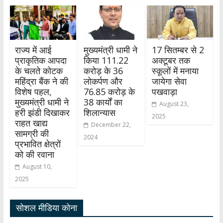
राज्य में आई
मुख्यमंत्री धामी ने
17 सितम्बर से 2
प्राकृतिक आपदा
किया 111.22
अक्टूबर तक
के चलते कोटक
करोड़ के 36
स्कूलों में मनाया
महिंद्रा बैंक ने की
लोकर्पण और
जायेगा सेवा
विशेष पहल,
76.85 करोड़ के
पखवाड़ा
मुख्यमंत्री धामी ने
38 कार्यों का
August 23,
हरी झंडी दिखाकर
शिलान्यास
2025
राहत खाद्य
December 22,
सामग्री की
2024
प्रभावित क्षेत्रों
को की रवाना
August 10,
2025
सोशल मीडिया कोना