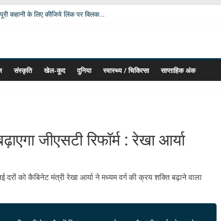
पूरी कहानी के लिए कीजिये लिंक पर क्लिक…
 विपक्ष की उम्मीदें: आचार्य डॉ. चंडी प्रसाद घिल्डियाल ‘दैवज्ञ’ ने बताया क्या कहते हैं ग्रह-नक्
धर्मेंद्र प्रधान ने अपने पद से दिया इस्तीफा
ी बदलेगी भूमिका; खेल मंत्री रेखा आर्या ने मांगे 30 जुलाई तक सुझाव
कार दीपाली पंत तिवारी ‘दिशा’ ‘नागरी सेवी सम्मान–2026’ से विभूषित
ज
संस्कृति
खेल-कूद
दुनिया
स्वास्थ्य / चिकित्सा
साप्ताहिक अंक
ढ़ाएगा जीएसटी रिफॉर्म : रेखा आर्या
रों को कैबिनेट मंत्री रेखा आर्या ने मध्यम वर्ग की क्रय शक्ति बढ़ाने वाला