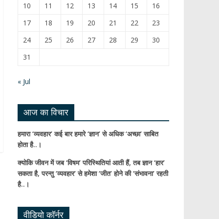
k
e
10
11
12
13
14
15
16
C
17
18
19
20
21
22
23
h
24
25
26
27
28
29
30
a
31
n
n
« Jul
el
आज का विचार
हमारा ‘व्यवहार’ कई बार हमारे ‘ज्ञान’ से अधिक ‘अच्छा’ साबित
होता है..।
क्योकि जीवन में जब ‘विषम’ परिस्थितियां आती हैं,
तब ज्ञान ‘हार’
सकता है,
परन्तु ‘व्यवहार’ से हमेशा ‘जीत’ होने की ‘संभावना’ रहती
है..।
वीडियो कॉर्नर