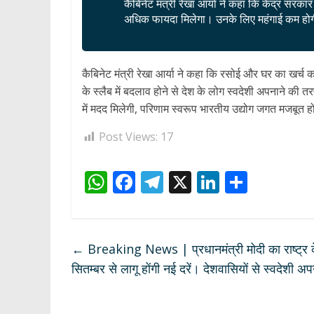
कैबिनेट मंत्री रेखा आर्या ने कहा कि केंद्र सरका
अधिक फायदा मिलेगा। उनके लिए महंगाई कम होग
कैबिनेट मंत्री रेखा आर्या ने कहा कि रसोई और घर का खर्च क
के स्लैब में बदलाव होने से देश के लोग स्वदेशी अपनाने की तरफ
में मदद मिलेगी, परिणाम स्वरूप भारतीय उद्योग जगत मजबूत 
Post Views:
17
W
F
T
X
Li
S
h
ac
el
n
h
at
e
e
k
ar
s
b
gr
e
e
←
Breaking News | प्रधानमंत्री मोदी का राष्ट्र क
A
o
a
dI
सितम्बर से लागू होंगी नई दरें। देशवासियों से स्वदेशी 
p
o
m
n