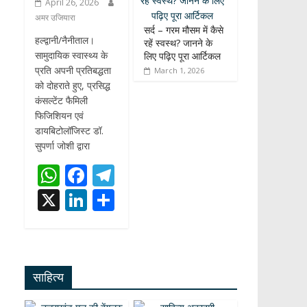
April 26, 2026
अमर उजियारा
सर्द – गरम मौसम में कैसे
हल्द्वानी/नैनीताल।
रहें स्वस्थ? जानने के
सामुदायिक स्वास्थ्य के
लिए पढ़िए पूरा आर्टिकल
प्रति अपनी प्रतिबद्धता
March 1, 2026
को दोहराते हुए, प्रसिद्ध
कंसल्टेंट फैमिली
फिजिशियन एवं
डायबिटोलॉजिस्ट डॉ.
सुपर्णा जोशी द्वारा
W
F
T
h
ac
el
X
Li
S
at
e
e
n
h
s
b
gr
k
ar
A
o
a
e
e
साहित्य
p
o
m
dI
p
k