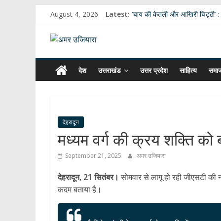
Skip
August 4, 2026
Latest:
‘चाय की केतली और आखिरी चिट्ठी’ : 
to
छात्र आक्रोश, सत्ता की अग्निपरीक्षा और
content
अमर
ब्रेकिंग न्यूज – केंद्रीय शिक्षा मंत्री 
उत्तराखंड की नई खेल नीति में जनता क
उत्तराखंड मूल की बेंगलुरु की साहित्य
उजियारा
देश
उत्तराखंड
उत्तर प्रदेश
साहित्य
समा
हर
खबर
।
देहरादून
सच्ची
मध्यम वर्ग की क्रय शक्ति को ब
खबर
।
September 21, 2025
अमर उजियारा
सबकी
खबर
देहरादून, 21 सितंबर।
सोमवार से लागू हो रही जीएसटी की नई द
कदम बताया है।