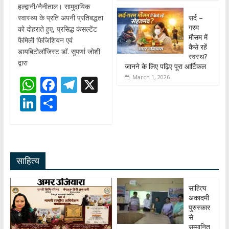
हल्द्वानी/नैनीताल। सामुदायिक
सर्द –
स्वास्थ्य के प्रति अपनी प्रतिबद्धता
गरम
को दोहराते हुए, प्रसिद्ध कंसल्टेंट
मौसम में
फैमिली फिजिशियन एवं
कैसे रहें
डायबिटोलॉजिस्ट डॉ. सुपर्णा जोशी
स्वस्थ?
द्वारा
जानने के लिए पढ़िए पूरा आर्टिकल
March 1, 2026
W
F
T
X
h
ac
el
Li
S
at
e
e
n
h
s
b
gr
k
ar
A
o
a
e
e
साहित्य
p
o
m
dI
p
k
n
साहित्य
अकादमी
पुरुस्कार
से
सम्मानित