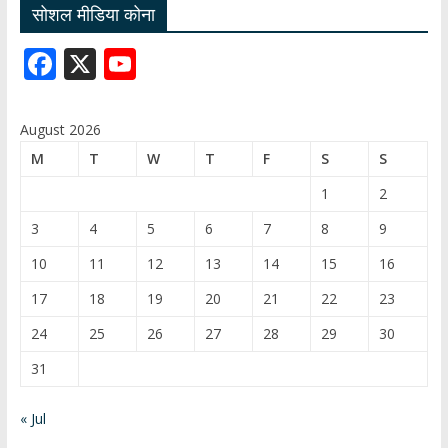
सोशल मीडिया कोना
F
X
Y
ac
o
e
u
August 2026
b
T
M
T
W
T
F
S
S
o
u
1
2
o
b
3
4
5
6
7
8
9
k
e
10
11
12
13
14
15
16
C
17
18
19
20
21
22
23
h
24
25
26
27
28
29
30
a
31
n
n
« Jul
el