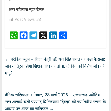
अमर उजियारा न्यूज़ डेस्क
Post Views:
38
W
F
T
X
Li
S
h
ac
el
n
h
at
e
e
k
ar
s
b
gr
e
e
←
ब्रेकिंग न्यूज – शिक्षा मंत्री डॉ. धन सिंह रावत का बड़ा फैसला:
A
o
a
dI
लोकतांत्रिक होगा शिक्षक संघ का ढांचा, दो दिन की विशेष लीव को
p
o
m
n
मंजूरी
p
k
दैनिक राशिफल: शनिवार, 28 मार्च 2026 – उत्तराखंड ज्योतिष
रत्न आचार्य चंडी प्रसाद घिल्डियाल “दैवज्ञ” की ज्योतिषीय गणना के
आधार पर आज का राशिफल
→