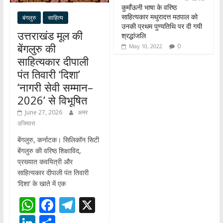
कुमाँऊनी भाषा के वरिष्ठ
साहित्यकार मथुरादत्त मठपाल को
बंगलुरु
साहित्य
उनकी प्रथम पुण्यतिथि पर दी गयी
उत्तराखंड मूल की
श्रद्धांजलि
बेंगलुरु की
0
May 10, 2022
साहित्यकार दीपाली
पंत तिवारी ‘दिशा’
‘नागरी सेवी सम्मान–
2026’ से विभूषित
June 27, 2026
अमर
उजियारा
बेंगलुरु, कर्नाटक। सिलिकॉन सिटी
बेंगलुरु की वरिष्ठ शिक्षाविद,
प्रख्यात कवयित्री और
साहित्यकार दीपाली पंत तिवारी
‘दिशा’ के खाते में एक
W
F
T
X
h
ac
el
Li
S