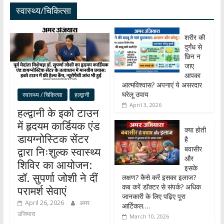
स्वास्थ्य/चिकित्सा
शरीर की
दुर्गंध से
छिन न
जाए
आपका
आत्मविश्वास? अपनाएं ये असरदार
घरेलू उपाय
स्वास्थ्य / चिकित्सा
हल्द्वानी
April 3, 2026
हल्द्वानी के इको टाउन
में हृदयम कार्डियक एंड
क्या होती
डायग्नोस्टिक सेंटर
है
बवासीर
द्वारा निःशुल्क स्वास्थ्य
और
शिविर का आयोजन:
इसके
डॉ. सुपर्णा जोशी ने दीं
लक्षण? कैसे करें इसका इलाज?
कब करें डॉक्टर से संपर्क? अधिक
परामर्श सेवाएं
जानकारी के लिए पढ़िए पूरा
April 26, 2026
अमर
आर्टिकल….
उजियारा
March 10, 2026