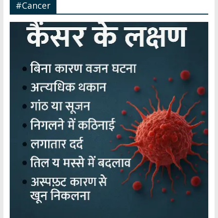
#Cancer
हर
खबर
।
सच्ची
खबर
।
सबकी
खबर