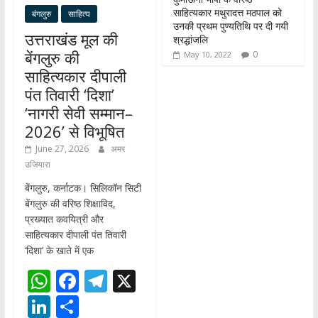
साहित्यकार मथुरादत्त मठपाल को
बंगलुरु
साहित्य
उनकी प्रथम पुण्यतिथि पर दी गयी
उत्तराखंड मूल की
श्रद्धांजलि
बेंगलुरु की
0
May 10, 2022
साहित्यकार दीपाली
पंत तिवारी ‘दिशा’
‘नागरी सेवी सम्मान–
2026’ से विभूषित
June 27, 2026
अमर
उजियारा
बेंगलुरु, कर्नाटक। सिलिकॉन सिटी
बेंगलुरु की वरिष्ठ शिक्षाविद,
प्रख्यात कवयित्री और
साहित्यकार दीपाली पंत तिवारी
‘दिशा’ के खाते में एक
W
F
T
X
h
ac
el
Li
S