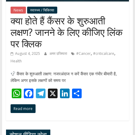
News
स्वास्थ्य / चिकित्सा
क्या होते हैं कैंसर के शुरुआती
लक्षण? जानने के लिए कीजिए लिंक
पर क्लिक
,
,
August 4, 2025
अमर उजियारा
#Cancer
#criticalcare
Health
कैंसर के शुरुआती लक्षण: नजरअंदाज न करें कैंसर एक गंभीर बीमारी है,
लेकिन अगर इसके लक्षणों को समय पर
W
F
T
X
Li
S
h
ac
el
n
h
Read more
at
e
e
k
ar
s
b
gr
e
e
A
o
a
dI
सोशल मीडिया कोना