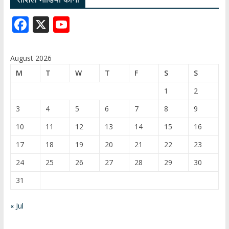
p
o
m
n
F
X
Y
p
k
ac
o
e
u
August 2026
b
T
M
T
W
T
F
S
S
o
u
1
2
o
b
3
4
5
6
7
8
9
k
e
10
11
12
13
14
15
16
C
17
18
19
20
21
22
23
h
24
25
26
27
28
29
30
a
31
n
n
« Jul
el