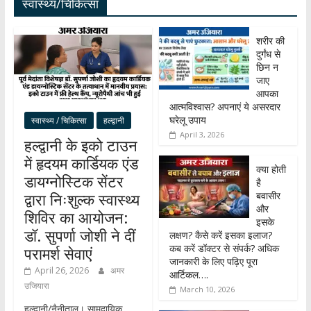
स्वास्थ्य/चिकित्सा
शरीर की
दुर्गंध से
छिन न
जाए
आपका
आत्मविश्वास? अपनाएं ये असरदार
घरेलू उपाय
स्वास्थ्य / चिकित्सा
हल्द्वानी
April 3, 2026
हल्द्वानी के इको टाउन
में हृदयम कार्डियक एंड
क्या होती
डायग्नोस्टिक सेंटर
है
बवासीर
द्वारा निःशुल्क स्वास्थ्य
और
शिविर का आयोजन:
इसके
डॉ. सुपर्णा जोशी ने दीं
लक्षण? कैसे करें इसका इलाज?
कब करें डॉक्टर से संपर्क? अधिक
परामर्श सेवाएं
जानकारी के लिए पढ़िए पूरा
April 26, 2026
अमर
आर्टिकल….
उजियारा
March 10, 2026
हल्द्वानी/नैनीताल। सामुदायिक