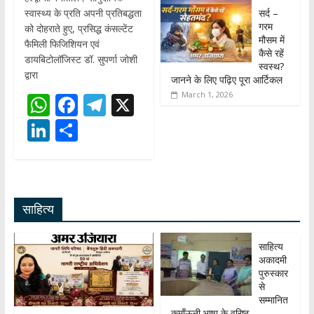
सर्द –
स्वास्थ्य के प्रति अपनी प्रतिबद्धता
गरम
को दोहराते हुए, प्रसिद्ध कंसल्टेंट
मौसम में
फैमिली फिजिशियन एवं
कैसे रहें
डायबिटोलॉजिस्ट डॉ. सुपर्णा जोशी
स्वस्थ?
द्वारा
जानने के लिए पढ़िए पूरा आर्टिकल
March 1, 2026
W
F
T
X
h
ac
el
Li
S
at
e
e
n
h
s
b
gr
k
ar
A
o
a
e
e
साहित्य
p
o
m
dI
p
k
n
साहित्य
अकादमी
पुरुस्कार
से
सम्मानित
कुमाँऊनी भाषा के वरिष्ठ