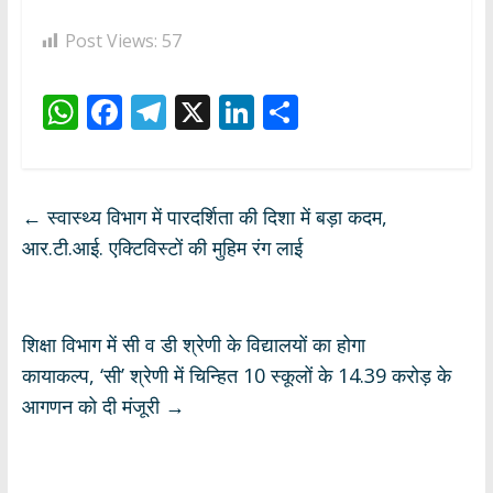
Post Views:
57
W
F
T
X
Li
S
h
ac
el
n
h
at
e
e
k
ar
s
b
gr
e
e
←
स्वास्थ्य विभाग में पारदर्शिता की दिशा में बड़ा कदम,
A
o
a
dI
आर.टी.आई. एक्टिविस्टों की मुहिम रंग लाई
p
o
m
n
p
k
शिक्षा विभाग में सी व डी श्रेणी के विद्यालयों का होगा
कायाकल्प, ‘सी’ श्रेणी में चिन्हित 10 स्कूलों के 14.39 करोड़ के
आगणन को दी मंजूरी
→