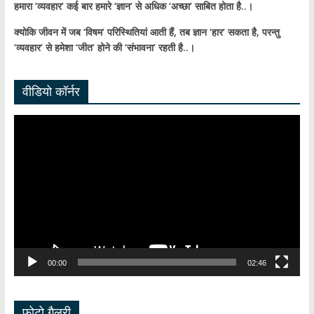
हमारा ‘व्यवहार’ कई बार हमारे ‘ज्ञान’ से अधिक ‘अच्छा’ साबित होता है..।
क्योकि जीवन में जब ‘विषम’ परिस्थितियां आती हैं,
तब ज्ञान ‘हार’ सकता है,
परन्तु
‘व्यवहार’ से हमेशा ‘जीत’ होने की ‘संभावना’ रहती है..।
वीडियो कॉर्नर
Video
Player
00:00
02:46
फोटो गैलरी