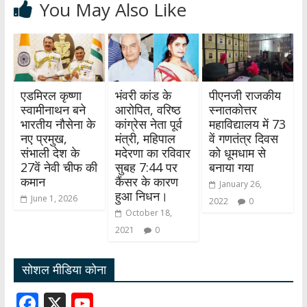
You May Also Like
एडमिरल कृष्णा
भंवरी कांड के
पीएनजी राजकीय
स्वामीनाथन बने
आरोपित, वरिष्ठ
स्नातकोत्तर
भारतीय नौसेना के
कांग्रेस नेता पूर्व
महाविद्यालय में 73
नए प्रमुख,
मंत्री, महिपाल
वें गणतंत्र दिवस
संभाली देश के
मदेरणा का रविवार
को धूमधाम से
27वें नेवी चीफ की
सुबह 7:44 पर
बनाया गया
कमान
कैंसर के कारण
January 26,
हुआ निधन।
June 1, 2026
2022
0
October 18,
2021
0
सोशल मीडिया कोना
F
X
Y