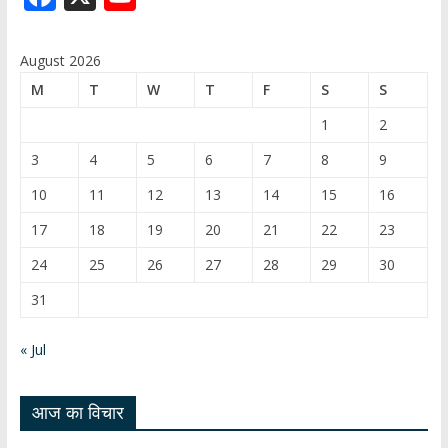
ac
o
e
u
August 2026
b
T
M
T
W
T
F
S
S
o
u
1
2
o
b
3
4
5
6
7
8
9
k
e
10
11
12
13
14
15
16
C
17
18
19
20
21
22
23
h
24
25
26
27
28
29
30
a
31
n
n
« Jul
el
आज का विचार