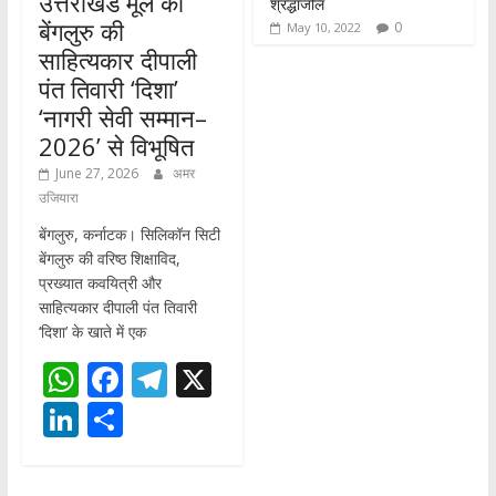
उत्तराखंड मूल की
श्रद्धांजलि
बेंगलुरु की
0
May 10, 2022
साहित्यकार दीपाली
पंत तिवारी ‘दिशा’
‘नागरी सेवी सम्मान–
2026’ से विभूषित
June 27, 2026
अमर
उजियारा
बेंगलुरु, कर्नाटक। सिलिकॉन सिटी
बेंगलुरु की वरिष्ठ शिक्षाविद,
प्रख्यात कवयित्री और
साहित्यकार दीपाली पंत तिवारी
‘दिशा’ के खाते में एक
W
F
T
X
h
ac
el
Li
S
at
e
e
n
h
s
b
gr
k
ar