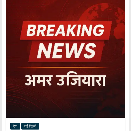
हर
खबर
।
सच्ची
खबर
।
सबकी
खबर
देश
नई दिल्ली