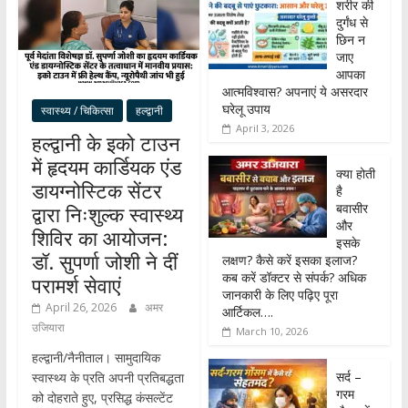
शरीर की
दुर्गंध से
छिन न
जाए
आपका
आत्मविश्वास? अपनाएं ये असरदार
घरेलू उपाय
स्वास्थ्य / चिकित्सा
हल्द्वानी
April 3, 2026
हल्द्वानी के इको टाउन
में हृदयम कार्डियक एंड
क्या होती
डायग्नोस्टिक सेंटर
है
बवासीर
द्वारा निःशुल्क स्वास्थ्य
और
शिविर का आयोजन:
इसके
डॉ. सुपर्णा जोशी ने दीं
लक्षण? कैसे करें इसका इलाज?
कब करें डॉक्टर से संपर्क? अधिक
परामर्श सेवाएं
जानकारी के लिए पढ़िए पूरा
April 26, 2026
अमर
आर्टिकल….
उजियारा
March 10, 2026
हल्द्वानी/नैनीताल। सामुदायिक
सर्द –
स्वास्थ्य के प्रति अपनी प्रतिबद्धता
गरम
को दोहराते हुए, प्रसिद्ध कंसल्टेंट