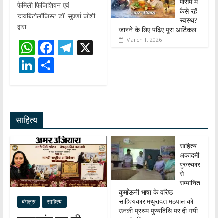
मौसम में
फैमिली फिजिशियन एवं
कैसे रहें
डायबिटोलॉजिस्ट डॉ. सुपर्णा जोशी
स्वस्थ?
द्वारा
जानने के लिए पढ़िए पूरा आर्टिकल
March 1, 2026
W
F
T
X
h
ac
el
Li
S
at
e
e
n
h
s
b
gr
k
ar
A
o
a
e
e
साहित्य
p
o
m
dI
p
k
n
साहित्य
अकादमी
पुरुस्कार
से
सम्मानित
कुमाँऊनी भाषा के वरिष्ठ
साहित्यकार मथुरादत्त मठपाल को
बंगलुरु
साहित्य
उनकी प्रथम पुण्यतिथि पर दी गयी