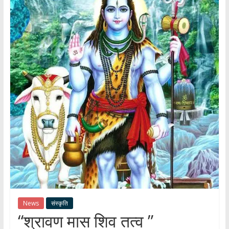
हर
खबर
।
सच्ची
खबर
।
सबकी
खबर
News
संस्कृति
“श्रावण मास शिव तत्व ”