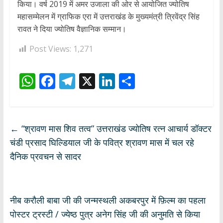
किया। वर्ष 2019 में अमर उजाला की ओर से आयोजित ज्योतिष
महासम्मेलन में ग्राफिक एरा में उत्तराखंड के मुख्यमंत्री त्रिवेंद्र सिंह
रावत ने दिया ज्योतिष वैज्ञानिक सम्मान।
Post Views:
1,271
W
F
T
X
Li
S
h
ac
el
n
h
at
e
e
k
ar
s
b
gr
e
e
←
“श्रावण मास शिव तत्व” उत्तराखंड ज्योतिष रत्न आचार्य डॉक्टर
A
o
a
dI
चंडी प्रसाद घिल्डियाल जी के पवित्र श्रावण मास में चल रहे
p
o
m
n
दैनिक प्रवचन से सादर
p
k
नीब करौली बाबा जी की जन्मस्थली अकबरपुर में फ़िल्म का पहला
पोस्टर ट्रस्टी / ज्येष्ठ पुत्र अनेग सिंह जी की अनुमति से किया