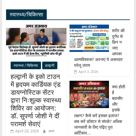
स्वास्थ्य/चिकित्सा
शरीर की
दुर्गंध से
छिन न
जाए
आपका
आत्मविश्वास? अपनाएं ये असरदार
घरेलू उपाय
स्वास्थ्य / चिकित्सा
हल्द्वानी
April 3, 2026
हल्द्वानी के इको टाउन
में हृदयम कार्डियक एंड
क्या होती
डायग्नोस्टिक सेंटर
है
बवासीर
द्वारा निःशुल्क स्वास्थ्य
और
शिविर का आयोजन:
इसके
डॉ. सुपर्णा जोशी ने दीं
लक्षण? कैसे करें इसका इलाज?
कब करें डॉक्टर से संपर्क? अधिक
परामर्श सेवाएं
जानकारी के लिए पढ़िए पूरा
April 26, 2026
अमर
आर्टिकल….