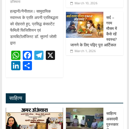
उजियारा
March 10, 2026
हल्द्वानी/नैनीताल। सामुदायिक
सर्द –
स्वास्थ्य के प्रति अपनी प्रतिबद्धता
गरम
को दोहराते हुए, प्रसिद्ध कंसल्टेंट
मौसम में
फैमिली फिजिशियन एवं
कैसे रहें
डायबिटोलॉजिस्ट डॉ. सुपर्णा जोशी
स्वस्थ?
द्वारा
जानने के लिए पढ़िए पूरा आर्टिकल
March 1, 2026
W
F
T
X
h
ac
el
Li
S
at
e
e
n
h
s
b
gr
k
ar
A
o
a
e
e
साहित्य
p
o
m
dI
p
k
n
साहित्य
अकादमी
पुरुस्कार