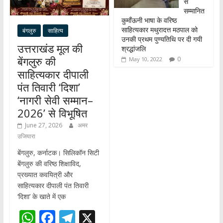
से
सम्मानित
कुमाँऊनी भाषा के वरिष्ठ
साहित्यकार मथुरादत्त मठपाल को
बंगलुरु
साहित्य
उनकी प्रथम पुण्यतिथि पर दी गयी
उत्तराखंड मूल की
श्रद्धांजलि
बेंगलुरु की
0
May 10, 2022
साहित्यकार दीपाली
पंत तिवारी ‘दिशा’
‘नागरी सेवी सम्मान–
2026’ से विभूषित
June 27, 2026
अमर
उजियारा
बेंगलुरु, कर्नाटक। सिलिकॉन सिटी
बेंगलुरु की वरिष्ठ शिक्षाविद,
प्रख्यात कवयित्री और
साहित्यकार दीपाली पंत तिवारी
‘दिशा’ के खाते में एक
W
F
T
X