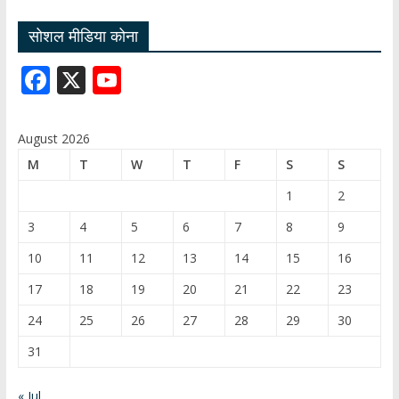
सोशल मीडिया कोना
F
X
Y
ac
o
e
u
August 2026
b
T
M
T
W
T
F
S
S
o
u
1
2
o
b
3
4
5
6
7
8
9
k
e
10
11
12
13
14
15
16
C
17
18
19
20
21
22
23
h
24
25
26
27
28
29
30
a
31
n
n
« Jul