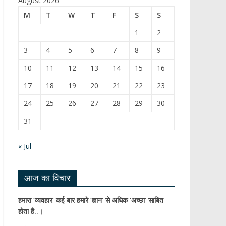
August 2026
b
T
M
T
W
T
F
S
S
o
u
1
2
o
b
3
4
5
6
7
8
9
k
e
10
11
12
13
14
15
16
C
17
18
19
20
21
22
23
h
24
25
26
27
28
29
30
a
31
n
n
« Jul
el
आज का विचार
हमारा ‘व्यवहार’ कई बार हमारे ‘ज्ञान’ से अधिक ‘अच्छा’ साबित
होता है..।