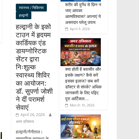
शरीर की दुर्गंध से छिन न
स्वास्थ्य / चिकित्सा
जाए आपका
हल्द्वानी
आत्मविश्वास? अपनाएं ये
असरदार घरेलू उपाय
हल्द्वानी के इको
April 3, 2026
टाउन में हृदयम
कार्डियक एंड
डायग्नोस्टिक
सेंटर द्वारा
निःशुल्क
क्या होती है बवासीर और
स्वास्थ्य शिविर
इसके लक्षण? कैसे करें
इसका इलाज? कब करें
का आयोजन:
डॉक्टर से संपर्क? अधिक
डॉ. सुपर्णा जोशी
जानकारी के लिए पढ़िए
ने दीं परामर्श
पूरा आर्टिकल….
सेवाएं
March 10, 2026
April 26, 2026
अमर उजियारा
हल्द्वानी/नैनीताल।
सामुदायिक स्वास्थ्य के