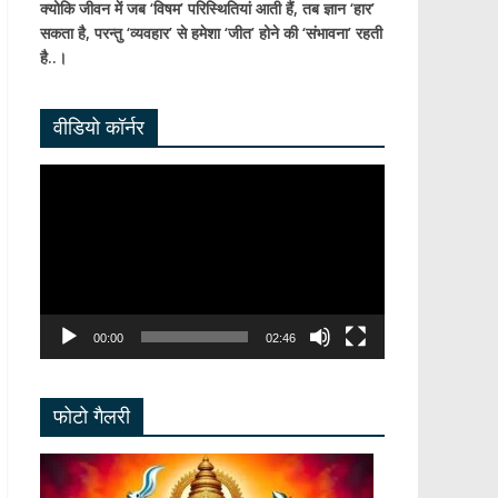
क्योकि जीवन में जब ‘विषम’ परिस्थितियां आती हैं,
तब ज्ञान ‘हार’
सकता है,
परन्तु ‘व्यवहार’ से हमेशा ‘जीत’ होने की ‘संभावना’ रहती
है..।
वीडियो कॉर्नर
Video
Player
00:00
02:46
फोटो गैलरी