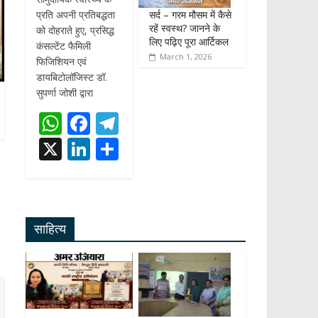
सर्द – गरम मौसम में कैसे
प्रति अपनी प्रतिबद्धता
रहें स्वस्थ? जानने के
को दोहराते हुए, प्रसिद्ध
लिए पढ़िए पूरा आर्टिकल
कंसल्टेंट फैमिली
March 1, 2026
फिजिशियन एवं
डायबिटोलॉजिस्ट डॉ.
सुपर्णा जोशी द्वारा
W
F
T
h
ac
el
X
Li
S
at
e
e
n
h
s
b
gr
k
ar
A
o
a
e
e
साहित्य
p
o
m
dI
p
k
n