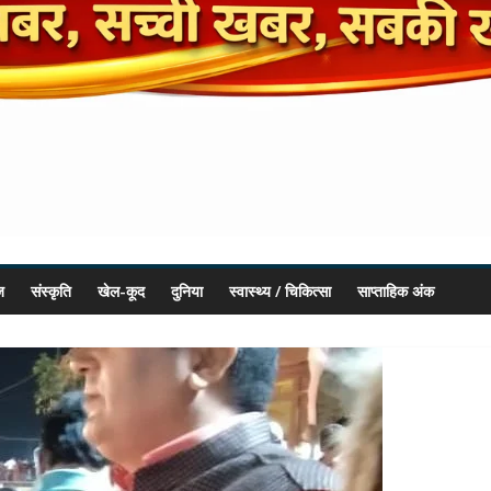
ज
संस्कृति
खेल-कूद
दुनिया
स्वास्थ्य / चिकित्सा
साप्ताहिक अंक