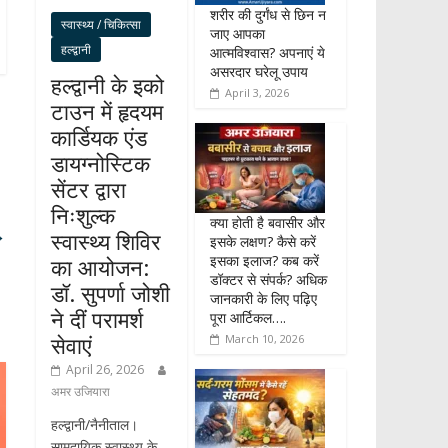
शरीर की दुर्गंध से छिन न
स्वास्थ्य / चिकित्सा
जाए आपका
हल्द्वानी
आत्मविश्वास? अपनाएं ये
असरदार घरेलू उपाय
हल्द्वानी के इको
April 3, 2026
टाउन में हृदयम
कार्डियक एंड
डायग्नोस्टिक
सेंटर द्वारा
निःशुल्क
क्या होती है बवासीर और
→
स्वास्थ्य शिविर
इसके लक्षण? कैसे करें
इसका इलाज? कब करें
का आयोजन:
डॉक्टर से संपर्क? अधिक
डॉ. सुपर्णा जोशी
जानकारी के लिए पढ़िए
ने दीं परामर्श
पूरा आर्टिकल….
सेवाएं
March 10, 2026
April 26, 2026
अमर उजियारा
हल्द्वानी/नैनीताल।
सामुदायिक स्वास्थ्य के