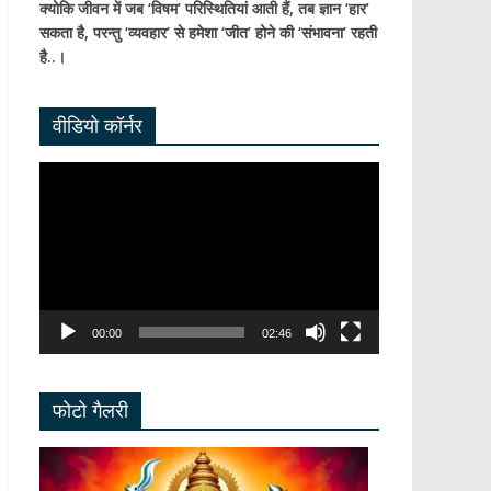
क्योकि जीवन में जब ‘विषम’ परिस्थितियां आती हैं,
तब ज्ञान ‘हार’
सकता है,
परन्तु ‘व्यवहार’ से हमेशा ‘जीत’ होने की ‘संभावना’ रहती
है..।
वीडियो कॉर्नर
Video
Player
00:00
02:46
फोटो गैलरी