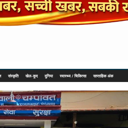
ज
संस्कृति
खेल-कूद
दुनिया
स्वास्थ्य / चिकित्सा
साप्ताहिक अंक