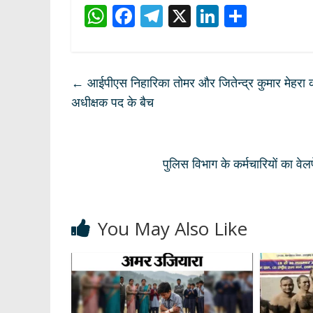
W
F
T
X
Li
S
h
ac
el
n
h
at
e
e
k
ar
s
b
gr
e
e
←
आईपीएस निहारिका तोमर और जितेन्द्र कुमार मेहरा को 
A
o
a
dI
अधीक्षक पद के बैच
p
o
m
n
p
k
पुलिस विभाग के कर्मचारियों का 
You May Also Like