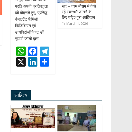
सर्द – गरम मौसम में कैसे
प्रति अपनी प्रतिबद्धता
रहें स्वस्थ? जानने के
को दोहराते हुए, प्रसिद्ध
लिए पढ़िए पूरा आर्टिकल
कंसल्टेंट फैमिली
March 1, 2026
फिजिशियन एवं
डायबिटोलॉजिस्ट डॉ.
सुपर्णा जोशी द्वारा
W
F
T
h
ac
el
X
Li
S
at
e
e
n
h
s
b
gr
k
ar
A
o
a
e
e
साहित्य
p
o
m
dI
p
k
n