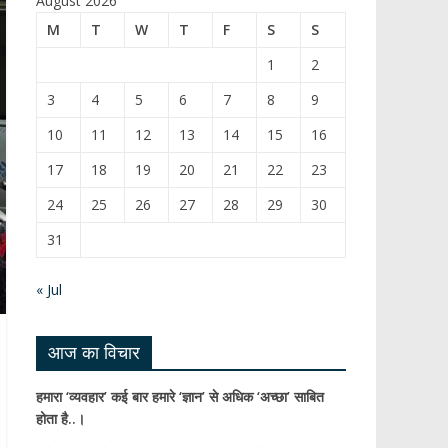
August 2026
b
T
M
T
W
T
F
S
S
o
u
1
2
o
b
3
4
5
6
7
8
9
k
e
10
11
12
13
14
15
16
C
17
18
19
20
21
22
23
h
24
25
26
27
28
29
30
a
31
n
n
« Jul
el
आज का विचार
हमारा ‘व्यवहार’ कई बार हमारे ‘ज्ञान’ से अधिक ‘अच्छा’ साबित
होता है..।