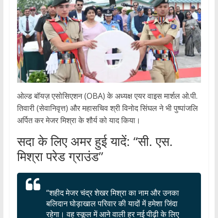
ओल्ड बॉयज़ एसोसिएशन (OBA) के अध्यक्ष एयर वाइस मार्शल ओ.पी.
तिवारी (सेवानिवृत्त) और महासचिव श्री विनोद सिंघल ने भी पुष्पांजलि
अर्पित कर मेजर मिश्रा के शौर्य को याद किया।
सदा के लिए अमर हुई यादें: “सी. एस.
मिश्रा परेड ग्राउंड”
“शहीद मेजर चंद्र शेखर मिश्रा का नाम और उनका
बलिदान घोड़ाखाल परिवार की यादों में हमेशा जिंदा
रहेगा। वह स्कूल में आने वाली हर नई पीढ़ी के लिए