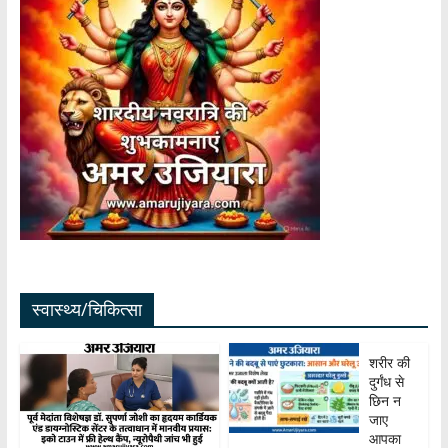
स्वास्थ्य/चिकित्सा
शरीर की
दुर्गंध से
छिन न
जाए
आपका