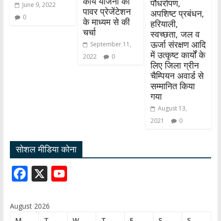
कार्य योजना की
पौधरोपण,
June 9, 2022
पावर प्रेजेंटेशन
अपशिष्ट प्रबंधन,
0
के माध्यम से की
हरियाली,
चर्चा
स्वच्छता, जल व
ऊर्जा संरक्षण आदि
September 11,
में उत्कृष्ट कार्यों के
2022
0
लिए जिला ग्रीन
चैम्पियन अवार्ड से
सम्मानित किया
गया
August 13,
2021
0
सोशल मीडिया कोना
F
X
Y
ac
o
e
u
August 2026
b
T
M
T
W
T
F
S
S