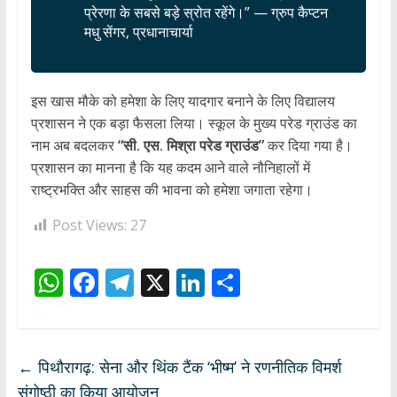
प्रेरणा के सबसे बड़े स्रोत रहेंगे।” — ग्रुप कैप्टन
मधु सेंगर, प्रधानाचार्या
इस खास मौके को हमेशा के लिए यादगार बनाने के लिए विद्यालय
प्रशासन ने एक बड़ा फैसला लिया। स्कूल के मुख्य परेड ग्राउंड का
नाम अब बदलकर
“सी. एस. मिश्रा परेड ग्राउंड”
कर दिया गया है।
प्रशासन का मानना है कि यह कदम आने वाले नौनिहालों में
राष्ट्रभक्ति और साहस की भावना को हमेशा जगाता रहेगा।
Post Views:
27
W
F
T
X
Li
S
h
ac
el
n
h
at
e
e
k
ar
s
b
gr
e
e
←
पिथौरागढ़: सेना और थिंक टैंक ‘भीष्म’ ने रणनीतिक विमर्श
A
o
a
dI
संगोष्ठी का किया आयोजन