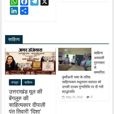
W
F
T
X
h
ac
el
Li
S
at
e
e
n
h
s
b
gr
k
ar
A
o
a
e
e
साहित्य
p
o
m
dI
p
k
n
साहित्य
अकादमी
पुरुस्कार
से
सम्मानित
कुमाँऊनी भाषा के वरिष्ठ
साहित्यकार मथुरादत्त मठपाल को
बंगलुरु
साहित्य
उनकी प्रथम पुण्यतिथि पर दी गयी
उत्तराखंड मूल की
श्रद्धांजलि
बेंगलुरु की
0
May 10, 2022
साहित्यकार दीपाली
पंत तिवारी ‘दिशा’