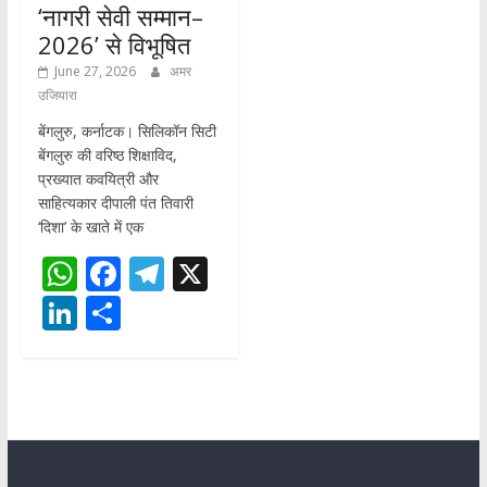
‘नागरी सेवी सम्मान–
2026’ से विभूषित
June 27, 2026
अमर
उजियारा
बेंगलुरु, कर्नाटक। सिलिकॉन सिटी
बेंगलुरु की वरिष्ठ शिक्षाविद,
प्रख्यात कवयित्री और
साहित्यकार दीपाली पंत तिवारी
‘दिशा’ के खाते में एक
W
F
T
X
h
ac
el
Li
S
at
e
e
n
h
s
b
gr
k
ar
A
o
a
e
e
p
o
m
dI
p
k
n