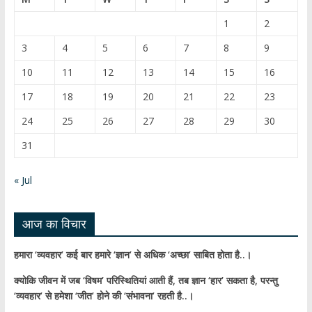
o
u
1
2
o
b
3
4
5
6
7
8
9
k
e
10
11
12
13
14
15
16
C
17
18
19
20
21
22
23
h
24
25
26
27
28
29
30
a
31
n
n
« Jul
el
आज का विचार
हमारा ‘व्यवहार’ कई बार हमारे ‘ज्ञान’ से अधिक ‘अच्छा’ साबित होता है..।
क्योकि जीवन में जब ‘विषम’ परिस्थितियां आती हैं,
तब ज्ञान ‘हार’ सकता है,
परन्तु
‘व्यवहार’ से हमेशा ‘जीत’ होने की ‘संभावना’ रहती है..।