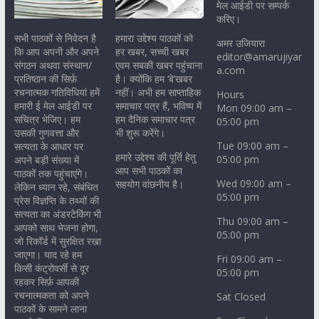
मेल आईडी पर सम्पर्क
करिए।
सभी पाठकों से निवेदन है
हमारा उद्देश्य पाठकों को
अमर उजियारा
कि आप अपनी और अपने
हर खबर, सच्ची खबर
editor@amarujiyar
संगठन अथवा संस्थान/
एवम सबकी खबर पहुंचाना
a.com
प्रतिष्ठान की सिर्फ़
है। क्योंकि हम ‘बे’खबर
रचनात्मक गतिविधियां हमें
नहीं। अभी हम साप्ताहिक
Hours
हमारी ई मेल आईडी पर
समाचार पत्र हैं, भविष्य में
Mon 09:00 am –
सचित्र भेजिए। हम
हम दैनिक समाचार पत्र
05:00 pm
उसकी गुणवत्ता और
भी शुरू करेंगे।
Tue 09:00 am –
सत्यता के आधार पर
हमारे उद्देश्य की पूर्ति हेतु
05:00 pm
अपने बड़ी संख्या में
आप सभी पाठकों का
पाठकों तक पहुंचाएंगे।
Wed 09:00 am –
सहयोग वांछनीय है।
लेकिन ध्यान रहे, संबंधित
05:00 pm
प्रेस विज्ञप्ति के तथ्यों की
सत्यता का अंडरटेकिंग भी
Thu 09:00 am –
आपको साथ भेजना होगा,
05:00 pm
जो रिकॉर्ड में सुरक्षित रखा
जाएगा। याद रहे हम
Fri 09:00 am –
किसी कंट्रोवर्सी से दूर
05:00 pm
रहकर सिर्फ़ आपकी
रचनात्मकता को अपने
Sat Closed
पाठकों के सामने लाना