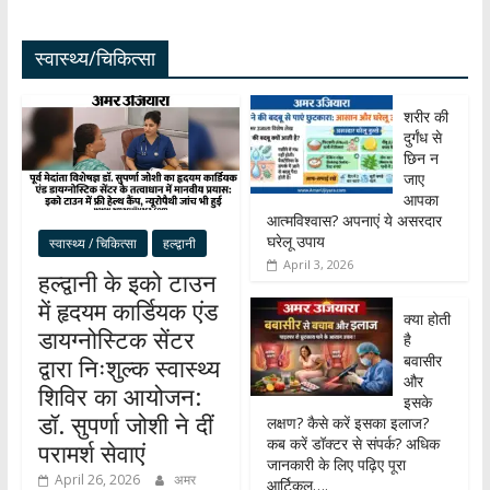
स्वास्थ्य/चिकित्सा
शरीर की
दुर्गंध से
छिन न
जाए
आपका
आत्मविश्वास? अपनाएं ये असरदार
घरेलू उपाय
स्वास्थ्य / चिकित्सा
हल्द्वानी
April 3, 2026
हल्द्वानी के इको टाउन
में हृदयम कार्डियक एंड
क्या होती
डायग्नोस्टिक सेंटर
है
बवासीर
द्वारा निःशुल्क स्वास्थ्य
और
शिविर का आयोजन:
इसके
डॉ. सुपर्णा जोशी ने दीं
लक्षण? कैसे करें इसका इलाज?
कब करें डॉक्टर से संपर्क? अधिक
परामर्श सेवाएं
जानकारी के लिए पढ़िए पूरा
April 26, 2026
अमर
आर्टिकल….