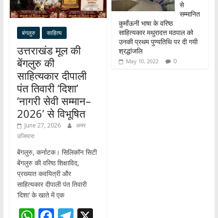
से
सम्मानित
कुमाँऊनी भाषा के वरिष्ठ
साहित्यकार मथुरादत्त मठपाल को
बंगलुरु
साहित्य
उनकी प्रथम पुण्यतिथि पर दी गयी
उत्तराखंड मूल की
श्रद्धांजलि
बेंगलुरु की
0
May 10, 2022
साहित्यकार दीपाली
पंत तिवारी ‘दिशा’
‘नागरी सेवी सम्मान–
2026’ से विभूषित
June 27, 2026
अमर
उजियारा
बेंगलुरु, कर्नाटक। सिलिकॉन सिटी
बेंगलुरु की वरिष्ठ शिक्षाविद,
प्रख्यात कवयित्री और
साहित्यकार दीपाली पंत तिवारी
‘दिशा’ के खाते में एक
W
F
T
X