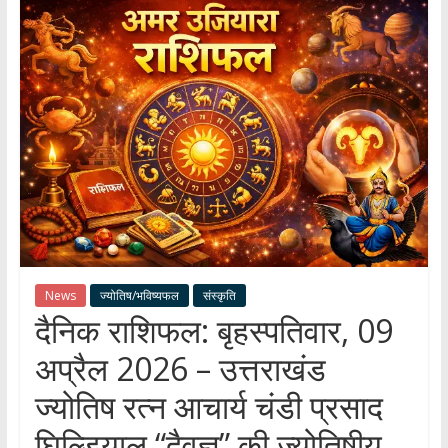
हर
खबर
।
सच्ची
खबर
।
सबकी
खबर
News
ज्योतिष/भविष्यफल
संस्कृति
दैनिक राशिफल: बृहस्पतिवार, 09
अप्रैल 2026 – उत्तराखंड
ज्योतिष रत्न आचार्य चंडी प्रसाद
घिल्डियाल “दैवज्ञ” की ज्योतिषीय