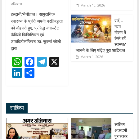
उजियारा
March 10, 2026
हल्द्वानी/नैनीताल। सामुदायिक
सर्द –
स्वास्थ्य के प्रति अपनी प्रतिबद्धता
गरम
को दोहराते हुए, प्रसिद्ध कंसल्टेंट
मौसम में
फैमिली फिजिशियन एवं
कैसे रहें
डायबिटोलॉजिस्ट डॉ. सुपर्णा जोशी
स्वस्थ?
द्वारा
जानने के लिए पढ़िए पूरा आर्टिकल
March 1, 2026
W
F
T
X
h
ac
el
Li
S
at
e
e
n
h
s
b
gr
k
ar
A
o
a
e
e
साहित्य
p
o
m
dI
p
k
n
साहित्य
अकादमी
पुरुस्कार