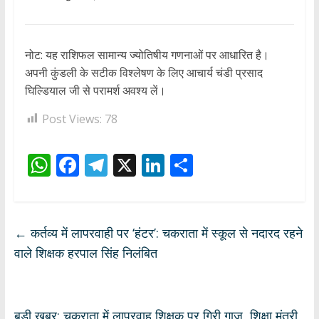
नोट: यह राशिफल सामान्य ज्योतिषीय गणनाओं पर आधारित है।
अपनी कुंडली के सटीक विश्लेषण के लिए आचार्य चंडी प्रसाद
घिल्डियाल जी से परामर्श अवश्य लें।
Post Views:
78
W
F
T
X
Li
S
h
ac
el
n
h
at
e
e
k
ar
s
b
gr
e
e
←
कर्तव्य में लापरवाही पर ‘हंटर’: चकराता में स्कूल से नदारद रहने
A
o
a
dI
वाले शिक्षक हरपाल सिंह निलंबित
p
o
m
n
p
k
बड़ी खबर: चकराता में लापरवाह शिक्षक पर गिरी गाज, शिक्षा मंत्री