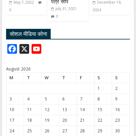
पत्र सोंपे
May 7, 2022
December 19,
July 31, 2021
0
2024
0
सोशल मीडिया कोना
F
X
Y
ac
o
e
u
August 2026
b
T
M
T
W
T
F
S
S
o
u
1
2
o
b
3
4
5
6
7
8
9
k
e
10
11
12
13
14
15
16
C
17
18
19
20
21
22
23
h
24
25
26
27
28
29
30