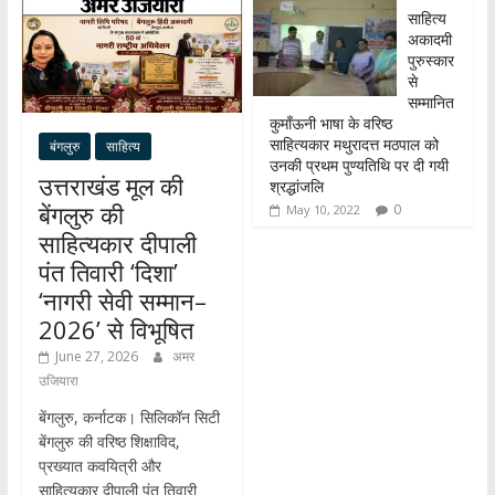
p
k
n
साहित्य
अकादमी
पुरुस्कार
से
सम्मानित
कुमाँऊनी भाषा के वरिष्ठ
साहित्यकार मथुरादत्त मठपाल को
बंगलुरु
साहित्य
उनकी प्रथम पुण्यतिथि पर दी गयी
उत्तराखंड मूल की
श्रद्धांजलि
बेंगलुरु की
0
May 10, 2022
साहित्यकार दीपाली
पंत तिवारी ‘दिशा’
‘नागरी सेवी सम्मान–
2026’ से विभूषित
June 27, 2026
अमर
उजियारा
बेंगलुरु, कर्नाटक। सिलिकॉन सिटी
बेंगलुरु की वरिष्ठ शिक्षाविद,
प्रख्यात कवयित्री और
साहित्यकार दीपाली पंत तिवारी