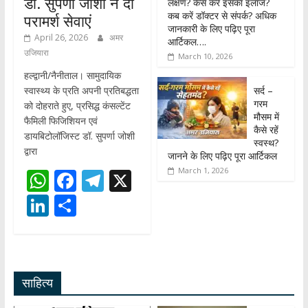
डॉ. सुपर्णा जोशी ने दीं
लक्षण? कैसे करें इसका इलाज?
कब करें डॉक्टर से संपर्क? अधिक
परामर्श सेवाएं
जानकारी के लिए पढ़िए पूरा
April 26, 2026
अमर
आर्टिकल….
उजियारा
March 10, 2026
हल्द्वानी/नैनीताल। सामुदायिक
सर्द –
स्वास्थ्य के प्रति अपनी प्रतिबद्धता
गरम
को दोहराते हुए, प्रसिद्ध कंसल्टेंट
मौसम में
फैमिली फिजिशियन एवं
कैसे रहें
डायबिटोलॉजिस्ट डॉ. सुपर्णा जोशी
स्वस्थ?
द्वारा
जानने के लिए पढ़िए पूरा आर्टिकल
March 1, 2026
W
F
T
X
h
ac
el
Li
S
at
e
e
n
h
s
b
gr
k
ar
A
o
a
e
e
साहित्य
p
o
m
dI