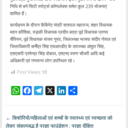
निधि से बने सिटी स्पोर्ट्स कॉम्पलेक्स समेत कुल 239 योजनाएं
शामिल हैं।
कार्यक्रम के दौरान कैबिनेट मंत्री सतपाल महाराज, शहर विधायक
मदन कौशिक, रुड़की विधायक प्रदीप बत्रा पूर्व विधायक प्रणव
चैंपियन, पूर्व विधायक संजय गुप्ता, जिलाध्यक्ष भाजपा संदीप गोयल एवं
जिलाधिकारी कर्मेंद्र सिंह एचआरडीए के उपाध्यक्ष अंशुल सिंह,
एसएसपी प्रमेन्द्र सिंह दोबाल, एमएनए वरुण चौधरी आदि कई
अधिकारी एवं गणमान्य लोग उपस्थित रहे।
Post Views:
98
W
F
T
X
Li
S
h
ac
el
n
h
at
e
e
k
ar
s
b
gr
e
e
←
किशोरियों/महिलाओं एवं बच्चों के स्वास्थ्य एवं स्वच्छता को
A
o
a
dI
लेकर संकल्पबद्ध है प्रज्ञा फाउंडेशन : प्रज्ञा दीक्षित