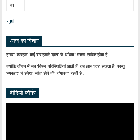
a
31
n
n
« Jul
el
आज का विचार
हमारा ‘व्यवहार’ कई बार हमारे ‘ज्ञान’ से अधिक ‘अच्छा’ साबित होता है..।
क्योकि जीवन में जब ‘विषम’ परिस्थितियां आती हैं,
तब ज्ञान ‘हार’ सकता है,
परन्तु
‘व्यवहार’ से हमेशा ‘जीत’ होने की ‘संभावना’ रहती है..।
वीडियो कॉर्नर
Video
Player