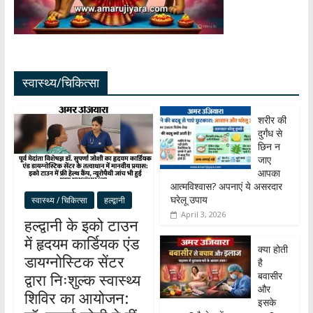
स्वास्थ्य/चिकित्सा
शरीर की
दुर्गंध से
छिन न
जाए
आपका
आत्मविश्वास? अपनाएं ये असरदार
घरेलू उपाय
स्वास्थ्य / चिकित्सा
हल्द्वानी
April 3, 2026
हल्द्वानी के इको टाउन
में हृदयम कार्डियक एंड
क्या होती
डायग्नोस्टिक सेंटर
है
बवासीर
द्वारा निःशुल्क स्वास्थ्य
और
शिविर का आयोजन:
इसके