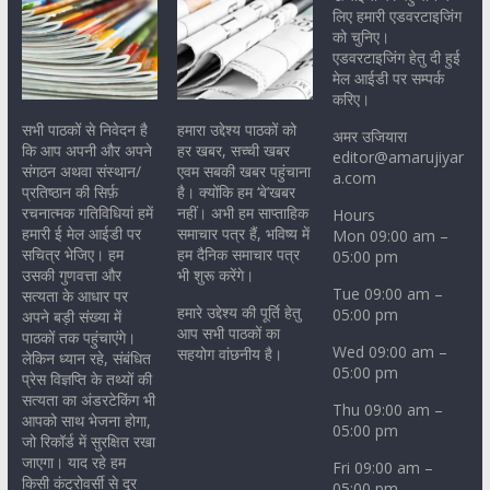
लिए हमारी एडवरटाइजिंग
को चुनिए।
एडवरटाइजिंग हेतु दी हुई
मेल आईडी पर सम्पर्क
करिए।
सभी पाठकों से निवेदन है
हमारा उद्देश्य पाठकों को
अमर उजियारा
कि आप अपनी और अपने
हर खबर, सच्ची खबर
editor@amarujiyar
संगठन अथवा संस्थान/
एवम सबकी खबर पहुंचाना
a.com
प्रतिष्ठान की सिर्फ़
है। क्योंकि हम ‘बे’खबर
रचनात्मक गतिविधियां हमें
नहीं। अभी हम साप्ताहिक
Hours
हमारी ई मेल आईडी पर
समाचार पत्र हैं, भविष्य में
Mon 09:00 am –
सचित्र भेजिए। हम
हम दैनिक समाचार पत्र
05:00 pm
उसकी गुणवत्ता और
भी शुरू करेंगे।
Tue 09:00 am –
सत्यता के आधार पर
हमारे उद्देश्य की पूर्ति हेतु
05:00 pm
अपने बड़ी संख्या में
आप सभी पाठकों का
पाठकों तक पहुंचाएंगे।
Wed 09:00 am –
सहयोग वांछनीय है।
लेकिन ध्यान रहे, संबंधित
05:00 pm
प्रेस विज्ञप्ति के तथ्यों की
सत्यता का अंडरटेकिंग भी
Thu 09:00 am –
आपको साथ भेजना होगा,
05:00 pm
जो रिकॉर्ड में सुरक्षित रखा
जाएगा। याद रहे हम
Fri 09:00 am –
किसी कंट्रोवर्सी से दूर
05:00 pm