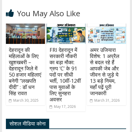
You May Also Like
देहरादून की
FRI देहरादून में
अमर उजियारा
महिलाओं के लिए
सरकारी नौकरी
विशेष: 1 अप्रैल
खुशखबरी –
का बड़ा मौका:
से बदल रहे हैं
देहरादून जिले में
ग्रुप ‘C’ के 91
आपकी जेब और
50 हजार महिलाएं
पदों पर सीधी
जीवन से जुड़े ये
बनेगी “लखपति
भर्ती, 10वीं-12वीं
13 बड़े नियम,
दीदी” : डॉ धन
पास युवाओं के
यहाँ पढ़ें पूरी
सिंह रावत
लिए सुनहरा
जानकारी
अवसर
March 30, 2025
March 31, 2026
May 17, 2026
सोशल मीडिया कोना