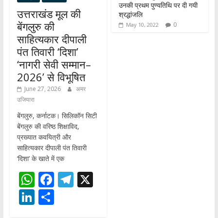
उनकी प्रथम पुण्यतिथि पर दी गयी
उत्तराखंड मूल की
श्रद्धांजलि
बेंगलुरु की
0
May 10, 2022
साहित्यकार दीपाली
पंत तिवारी ‘दिशा’
‘नागरी सेवी सम्मान–
2026’ से विभूषित
June 27, 2026
अमर
उजियारा
बेंगलुरु, कर्नाटक। सिलिकॉन सिटी
बेंगलुरु की वरिष्ठ शिक्षाविद,
प्रख्यात कवयित्री और
साहित्यकार दीपाली पंत तिवारी
‘दिशा’ के खाते में एक
W
F
T
X
h
ac
el
Li
S
at
e
e
n
h