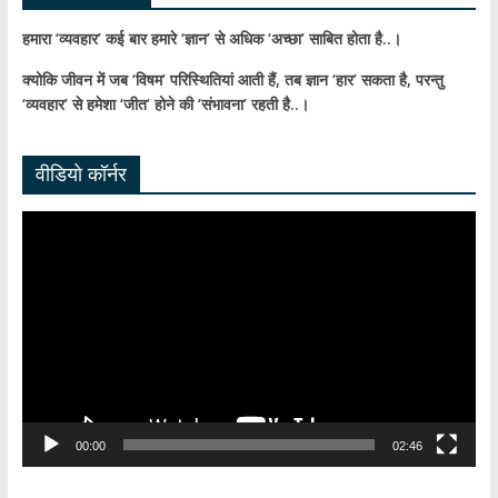
हमारा ‘व्यवहार’ कई बार हमारे ‘ज्ञान’ से अधिक ‘अच्छा’ साबित होता है..।
क्योकि जीवन में जब ‘विषम’ परिस्थितियां आती हैं,
तब ज्ञान ‘हार’ सकता है,
परन्तु
‘व्यवहार’ से हमेशा ‘जीत’ होने की ‘संभावना’ रहती है..।
वीडियो कॉर्नर
Video
Player
00:00
02:46