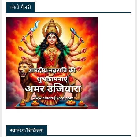
फोटो गैलरी
स्वास्थ्य/चिकित्सा