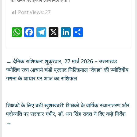
Post Views:
27
W
F
T
X
Li
S
h
ac
el
n
h
at
e
e
k
ar
s
b
gr
e
e
←
दैनिक राशिफल: शुक्रवार, 27 मार्च 2026 – उत्तराखंड
A
o
a
dI
ज्योतिष रत्न आचार्य चंडी प्रसाद घिल्डियाल “दैवज्ञ” की ज्योतिषीय
p
o
m
n
गणना के आधार पर आज का राशिफल
p
k
शिक्षकों के लिए बड़ी खुशखबरी: शिक्षकों के वार्षिक स्थानांतरण और
पदोन्नति पर सरकार गंभीर, डॉ. धन सिंह रावत ने दिए कड़े निर्देश
→