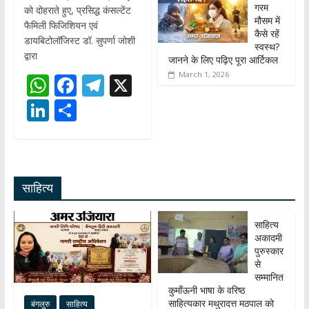
गरम
को दोहराते हुए, प्रसिद्ध कंसल्टेंट
मौसम में
फैमिली फिजिशियन एवं
कैसे रहें
डायबिटोलॉजिस्ट डॉ. सुपर्णा जोशी
स्वस्थ?
द्वारा
जानने के लिए पढ़िए पूरा आर्टिकल
March 1, 2026
W
F
T
X
h
ac
el
Li
S
at
e
e
n
h
s
b
gr
k
ar
A
o
a
e
e
साहित्य
p
o
m
dI
p
k
n
साहित्य
अकादमी
पुरुस्कार
से
सम्मानित
कुमाँऊनी भाषा के वरिष्ठ
साहित्यकार मथुरादत्त मठपाल को
बंगलुरु
साहित्य