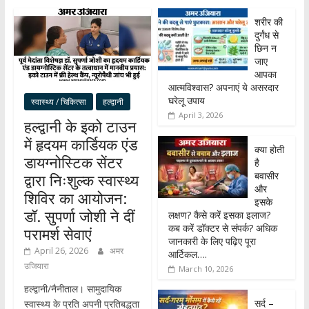
शरीर की
दुर्गंध से
छिन न
जाए
आपका
आत्मविश्वास? अपनाएं ये असरदार
घरेलू उपाय
स्वास्थ्य / चिकित्सा
हल्द्वानी
April 3, 2026
हल्द्वानी के इको टाउन
में हृदयम कार्डियक एंड
क्या होती
डायग्नोस्टिक सेंटर
है
बवासीर
द्वारा निःशुल्क स्वास्थ्य
और
शिविर का आयोजन:
इसके
डॉ. सुपर्णा जोशी ने दीं
लक्षण? कैसे करें इसका इलाज?
कब करें डॉक्टर से संपर्क? अधिक
परामर्श सेवाएं
जानकारी के लिए पढ़िए पूरा
April 26, 2026
अमर
आर्टिकल….
उजियारा
March 10, 2026
हल्द्वानी/नैनीताल। सामुदायिक
सर्द –
स्वास्थ्य के प्रति अपनी प्रतिबद्धता