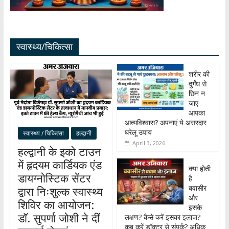
स्वास्थ्य/चिकित्सा
शरीर की
दुर्गंध से
छिन न
जाए
आपका
आत्मविश्वास? अपनाएं ये असरदार
घरेलू उपाय
स्वास्थ्य / चिकित्सा
हल्द्वानी
April 3, 2026
हल्द्वानी के इको टाउन
में हृदयम कार्डियक एंड
क्या होती
डायग्नोस्टिक सेंटर
है
बवासीर
द्वारा निःशुल्क स्वास्थ्य
और
शिविर का आयोजन:
इसके
डॉ. सुपर्णा जोशी ने दीं
लक्षण? कैसे करें इसका इलाज?
कब करें डॉक्टर से संपर्क? अधिक