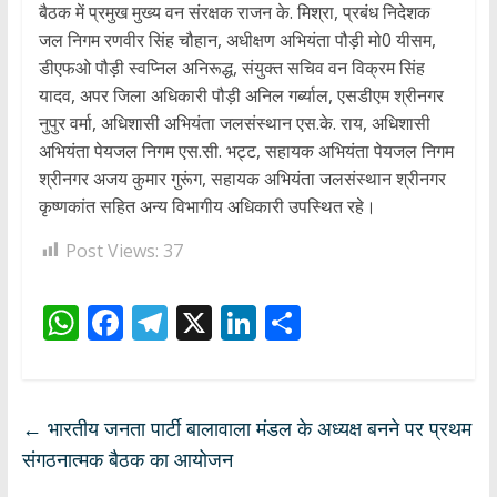
बैठक में प्रमुख मुख्य वन संरक्षक राजन के. मिश्रा, प्रबंध निदेशक
जल निगम रणवीर सिंह चौहान, अधीक्षण अभियंता पौड़ी मो0 यीसम,
डीएफओ पौड़ी स्वप्निल अनिरूद्ध, संयुक्त सचिव वन विक्रम सिंह
यादव, अपर जिला अधिकारी पौड़ी अनिल गर्ब्याल, एसडीएम श्रीनगर
नुपुर वर्मा, अधिशासी अभियंता जलसंस्थान एस.के. राय, अधिशासी
अभियंता पेयजल निगम एस.सी. भट्ट, सहायक अभियंता पेयजल निगम
श्रीनगर अजय कुमार गुरूंग, सहायक अभियंता जलसंस्थान श्रीनगर
कृष्णकांत सहित अन्य विभागीय अधिकारी उपस्थित रहे।
Post Views:
37
W
F
T
X
Li
S
h
ac
el
n
h
at
e
e
k
ar
s
b
gr
e
e
←
भारतीय जनता पार्टी बालावाला मंडल के अध्यक्ष बनने पर प्रथम
A
o
a
dI
संगठनात्मक बैठक का आयोजन