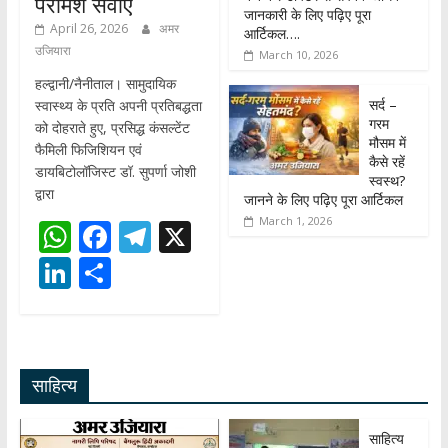
परामर्श सेवाएं
जानकारी के लिए पढ़िए पूरा
April 26, 2026
अमर
आर्टिकल….
उजियारा
March 10, 2026
हल्द्वानी/नैनीताल। सामुदायिक
सर्द –
स्वास्थ्य के प्रति अपनी प्रतिबद्धता
गरम
को दोहराते हुए, प्रसिद्ध कंसल्टेंट
मौसम में
फैमिली फिजिशियन एवं
कैसे रहें
डायबिटोलॉजिस्ट डॉ. सुपर्णा जोशी
स्वस्थ?
द्वारा
जानने के लिए पढ़िए पूरा आर्टिकल
March 1, 2026
W
F
T
X
h
ac
el
Li
S
at
e
e
n
h
s
b
gr
k
ar
A
o
a
e
e
साहित्य
p
o
m
dI
p
k
n
साहित्य