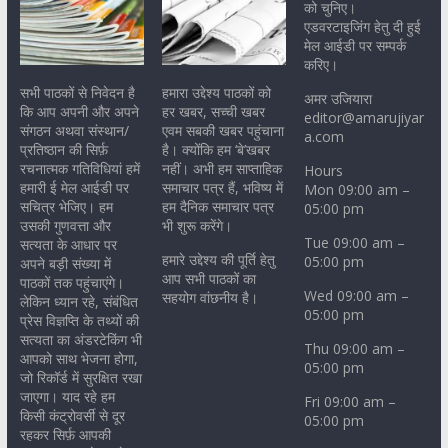
को चुनिए।
एडवरटाइजिंग हेतु दी हुई
मेल आईडी पर सम्पर्क
करिए।
सभी पाठकों से निवेदन है
हमारा उद्देश्य पाठकों को
अमर उजियारा
कि आप अपनी और अपने
हर खबर, सच्ची खबर
editor@amarujiyar
संगठन अथवा संस्थान/
एवम सबकी खबर पहुंचाना
a.com
प्रतिष्ठान की सिर्फ़
है। क्योंकि हम ‘बे’खबर
रचनात्मक गतिविधियां हमें
नहीं। अभी हम साप्ताहिक
Hours
हमारी ई मेल आईडी पर
समाचार पत्र हैं, भविष्य में
Mon 09:00 am –
सचित्र भेजिए। हम
हम दैनिक समाचार पत्र
05:00 pm
उसकी गुणवत्ता और
भी शुरू करेंगे।
Tue 09:00 am –
सत्यता के आधार पर
हमारे उद्देश्य की पूर्ति हेतु
05:00 pm
अपने बड़ी संख्या में
आप सभी पाठकों का
पाठकों तक पहुंचाएंगे।
Wed 09:00 am –
सहयोग वांछनीय है।
लेकिन ध्यान रहे, संबंधित
05:00 pm
प्रेस विज्ञप्ति के तथ्यों की
सत्यता का अंडरटेकिंग भी
Thu 09:00 am –
आपको साथ भेजना होगा,
05:00 pm
जो रिकॉर्ड में सुरक्षित रखा
जाएगा। याद रहे हम
Fri 09:00 am –
किसी कंट्रोवर्सी से दूर
05:00 pm
रहकर सिर्फ़ आपकी