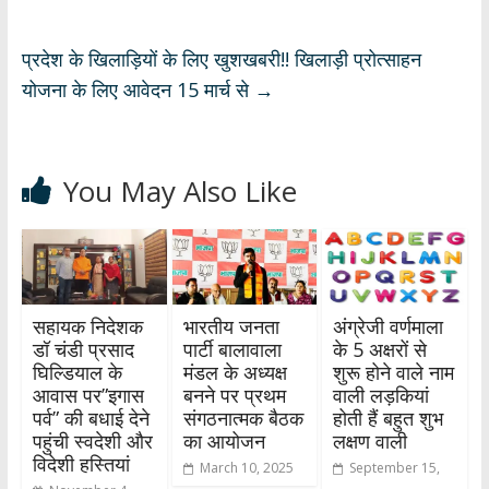
p
o
m
n
p
k
प्रदेश के खिलाड़ियों के लिए खुशखबरी!! खिलाड़ी प्रोत्साहन
योजना के लिए आवेदन 15 मार्च से
→
You May Also Like
सहायक निदेशक
भारतीय जनता
अंग्रेजी वर्णमाला
डॉ चंडी प्रसाद
पार्टी बालावाला
के 5 अक्षरों से
घिल्डियाल के
मंडल के अध्यक्ष
शुरू होने वाले नाम
आवास पर”इगास
बनने पर प्रथम
वाली लड़कियां
पर्व” की बधाई देने
संगठनात्मक बैठक
होती हैं बहुत शुभ
पहुंची स्वदेशी और
का आयोजन
लक्षण वाली
विदेशी हस्तियां
March 10, 2025
September 15,