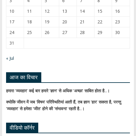
3
4
5
6
7
8
9
k
e
10
11
12
13
14
15
16
C
17
18
19
20
21
22
23
h
24
25
26
27
28
29
30
a
31
n
n
« Jul
el
आज का विचार
हमारा ‘व्यवहार’ कई बार हमारे ‘ज्ञान’ से अधिक ‘अच्छा’ साबित होता है..।
क्योकि जीवन में जब ‘विषम’ परिस्थितियां आती हैं,
तब ज्ञान ‘हार’ सकता है,
परन्तु
‘व्यवहार’ से हमेशा ‘जीत’ होने की ‘संभावना’ रहती है..।
वीडियो कॉर्नर