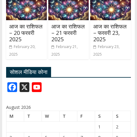
आज का राशिफल
आज का राशिफल
आज का राशिफल
– 20 फरवरी
– 21 फरवरी
– फरवरी 23,
2025
2025
2025
February 20,
February 21,
February 23,
2025
2025
2025
सोशल मीडिया कोना
F
X
Y
ac
o
e
u
August 2026
b
T
M
T
W
T
F
S
S
o
u
1
2
o
b