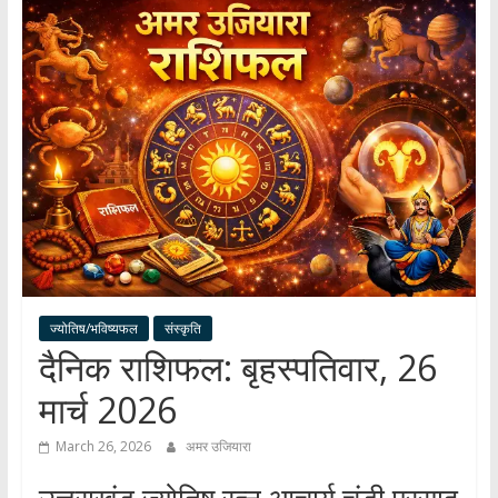
हर
खबर
।
सच्ची
खबर
।
सबकी
खबर
ज्योतिष/भविष्यफल
संस्कृति
दैनिक राशिफल: बृहस्पतिवार, 26
मार्च 2026
March 26, 2026
अमर उजियारा
उत्तराखंड ज्योतिष रत्न आचार्य चंडी प्रसाद