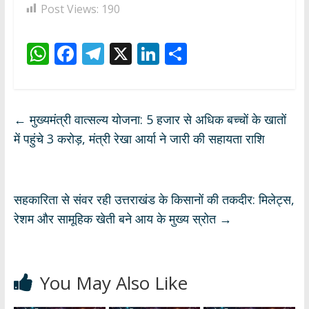
Post Views:
190
W
F
T
X
Li
S
h
ac
el
n
h
at
e
e
k
ar
s
b
gr
e
e
←
मुख्यमंत्री वात्सल्य योजना: 5 हजार से अधिक बच्चों के खातों
A
o
a
dI
में पहुंचे 3 करोड़, मंत्री रेखा आर्या ने जारी की सहायता राशि
p
o
m
n
p
k
सहकारिता से संवर रही उत्तराखंड के किसानों की तकदीर: मिलेट्स,
रेशम और सामूहिक खेती बने आय के मुख्य स्रोत
→
You May Also Like