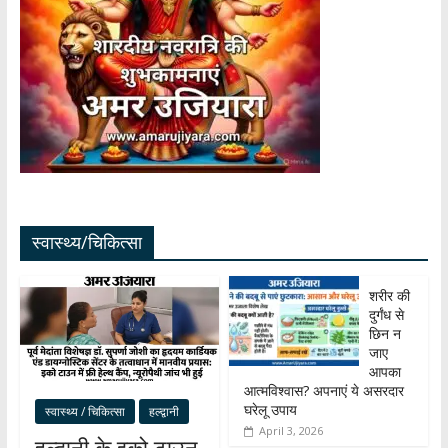
स्वास्थ्य/चिकित्सा
शरीर की
दुर्गंध से
छिन न
जाए
आपका
आत्मविश्वास? अपनाएं ये असरदार
घरेलू उपाय
स्वास्थ्य / चिकित्सा
हल्द्वानी
April 3, 2026
हल्द्वानी के इको टाउन