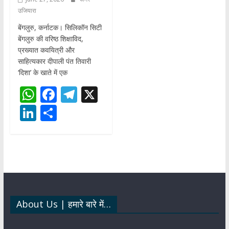
उजियारा
बेंगलुरु, कर्नाटक। सिलिकॉन सिटी
बेंगलुरु की वरिष्ठ शिक्षाविद,
प्रख्यात कवयित्री और
साहित्यकार दीपाली पंत तिवारी
‘दिशा’ के खाते में एक
W
F
T
X
h
ac
el
Li
S
at
e
e
n
h
s
b
gr
k
ar
A
o
a
e
e
p
o
m
dI
p
k
n
About Us | हमारे बारे में…