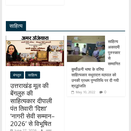
at
e
e
n
h
s
b
gr
k
ar
A
o
a
e
e
साहित्य
p
o
m
dI
p
k
n
साहित्य
अकादमी
पुरुस्कार
से
सम्मानित
कुमाँऊनी भाषा के वरिष्ठ
साहित्यकार मथुरादत्त मठपाल को
बंगलुरु
साहित्य
उनकी प्रथम पुण्यतिथि पर दी गयी
उत्तराखंड मूल की
श्रद्धांजलि
बेंगलुरु की
0
May 10, 2022
साहित्यकार दीपाली
पंत तिवारी ‘दिशा’
‘नागरी सेवी सम्मान–
2026’ से विभूषित
June 27, 2026
अमर