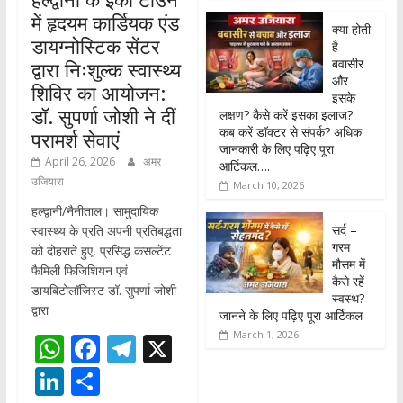
में हृदयम कार्डियक एंड
क्या होती
डायग्नोस्टिक सेंटर
है
बवासीर
द्वारा निःशुल्क स्वास्थ्य
और
शिविर का आयोजन:
इसके
डॉ. सुपर्णा जोशी ने दीं
लक्षण? कैसे करें इसका इलाज?
कब करें डॉक्टर से संपर्क? अधिक
परामर्श सेवाएं
जानकारी के लिए पढ़िए पूरा
April 26, 2026
अमर
आर्टिकल….
उजियारा
March 10, 2026
हल्द्वानी/नैनीताल। सामुदायिक
सर्द –
स्वास्थ्य के प्रति अपनी प्रतिबद्धता
गरम
को दोहराते हुए, प्रसिद्ध कंसल्टेंट
मौसम में
फैमिली फिजिशियन एवं
कैसे रहें
डायबिटोलॉजिस्ट डॉ. सुपर्णा जोशी
स्वस्थ?
द्वारा
जानने के लिए पढ़िए पूरा आर्टिकल
March 1, 2026
W
F
T
X
h
ac
el
Li
S