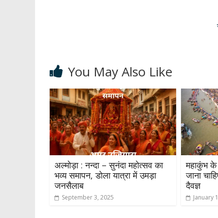
p
o
m
n
p
k
You May Also Like
अल्मोड़ा : नन्दा – सुनंदा महोत्सव का
महाकुंभ क
भव्य समापन, डोला यात्रा में उमड़ा
जाना चाहि
जनसैलाब
दैवज्ञ
September 3, 2025
January 