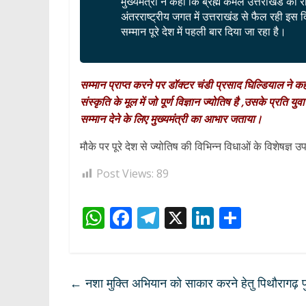
मुख्यमंत्री ने कहा कि ब्रह्म कमल उत्तराखंड का रा
अंतरराष्ट्रीय जगत में उत्तराखंड से फैल रही इस दि
सम्मान पूरे देश में पहली बार दिया जा रहा है‌।
सम्मान प्राप्त करने पर डॉक्टर चंडी प्रसाद घिल्डियाल ने
संस्कृति के मूल में जो पूर्ण विज्ञान ज्योतिष है ,उसके प्रति यु
सम्मान देने के लिए मुख्यमंत्री का आभार जताया।
मौके पर पूरे देश से ज्योतिष की विभिन्न विधाओं के विशेषज्ञ 
Post Views:
89
W
F
T
X
Li
S
h
ac
el
n
h
at
e
e
k
ar
s
b
gr
e
e
←
नशा मुक्ति अभियान को साकार करने हेतु पिथौरागढ़
A
o
a
dI