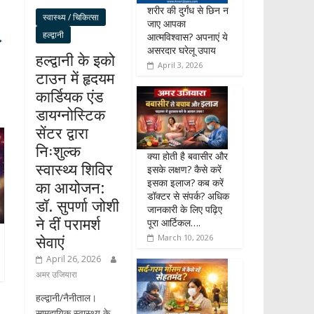
शरीर की दुर्गंध से छिन न
स्वास्थ्य / चिकित्सा
जाए आपका
हल्द्वानी
→
आत्मविश्वास? अपनाएं ये
असरदार घरेलू उपाय
हल्द्वानी के इको
April 3, 2026
टाउन में हृदयम
कार्डियक एंड
डायग्नोस्टिक
सेंटर द्वारा
निःशुल्क
क्या होती है बवासीर और
स्वास्थ्य शिविर
इसके लक्षण? कैसे करें
इसका इलाज? कब करें
का आयोजन:
डॉक्टर से संपर्क? अधिक
डॉ. सुपर्णा जोशी
जानकारी के लिए पढ़िए
ने दीं परामर्श
पूरा आर्टिकल….
सेवाएं
March 10, 2026
April 26, 2026
अमर उजियारा
हल्द्वानी/नैनीताल।
सामुदायिक स्वास्थ्य के