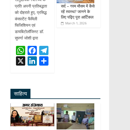
सर्द – गरम मौसम में कैसे
प्रति अपनी प्रतिबद्धता
रहें स्वस्थ? जानने के
को दोहराते हुए, प्रसिद्ध
लिए पढ़िए पूरा आर्टिकल
कंसल्टेंट फैमिली
March 1, 2026
फिजिशियन एवं
डायबिटोलॉजिस्ट डॉ.
सुपर्णा जोशी द्वारा
W
F
T
h
ac
el
X
Li
S
at
e
e
n
h
s
b
gr
k
ar
A
o
a
e
e
साहित्य
p
o
m
dI
p
k
n