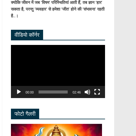
क्योकि जीवन में जब ‘विषम’ परिस्थितियां आती हैं,
तब ज्ञान ‘हार’
सकता है,
परन्तु ‘व्यवहार’ से हमेशा ‘जीत’ होने की ‘संभावना’ रहती
है..।
वीडियो कॉर्नर
Video
Player
00:00
02:46
फोटो गैलरी