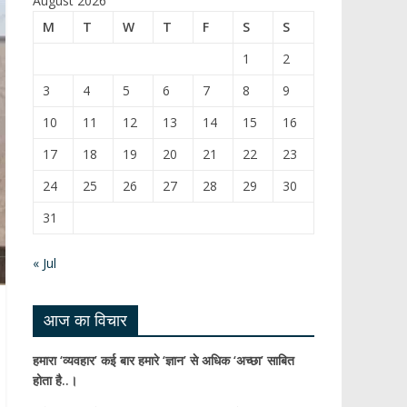
August 2026
b
T
M
T
W
T
F
S
S
o
u
1
2
o
b
3
4
5
6
7
8
9
k
e
10
11
12
13
14
15
16
C
17
18
19
20
21
22
23
h
24
25
26
27
28
29
30
a
31
n
n
« Jul
el
आज का विचार
हमारा ‘व्यवहार’ कई बार हमारे ‘ज्ञान’ से अधिक ‘अच्छा’ साबित
होता है..।