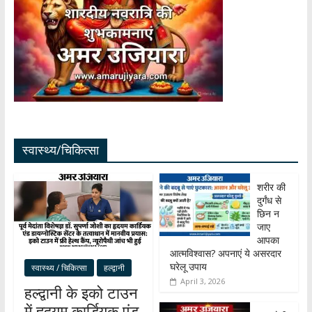
स्वास्थ्य/चिकित्सा
शरीर की
दुर्गंध से
छिन न
जाए
आपका
आत्मविश्वास? अपनाएं ये असरदार
घरेलू उपाय
स्वास्थ्य / चिकित्सा
हल्द्वानी
April 3, 2026
हल्द्वानी के इको टाउन
में हृदयम कार्डियक एंड