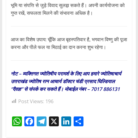
भूमि या संपत्ति से जुड़े विवाद सुलझ सकते हैं। अपनी कार्ययोजना को
गुप्त रखें, सफलता मिलने की संभावना अधिक है।
आज का विशेष उपाय: चूँकि आज बृहस्पतिवार है, भगवान विष्णु की पूजा
करना और पीले फल या मिठाई का दान करना शुभ रहेगा।
नोट – व्यक्तिगत ज्योतिषीय परामर्श के लिए आप हमारे ज्योतिषाचार्य
उत्तराखंड ज्योतिष रत्न आचार्य डॉक्टर चंडी प्रसाद घिल्डियाल
“दैवज्ञ” से संपर्क कर सकते हैं। मोबाईल नंबर – 7017 886131
Post Views:
196
W
F
T
X
Li
S
h
ac
el
n
h