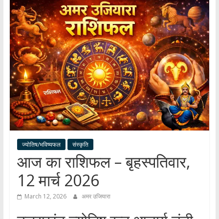
हर
खबर
।
सच्ची
खबर
।
सबकी
खबर
ज्योतिष/भविष्यफल
संस्कृति
आज का राशिफल – बृहस्पतिवार,
12 मार्च 2026
March 12, 2026
अमर उजियारा