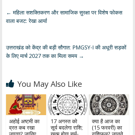
at
e
e
k
ar
s
b
gr
e
e
←
महिला सशक्तिकरण और सामाजिक सुरक्षा पर विशेष फोकस
A
o
a
dI
वाला बजट: रेखा आर्या
p
o
m
n
p
k
उत्तराखंड को केंद्र की बड़ी सौगात: PMGSY-I की अधूरी सड़कों
के लिए मार्च 2027 तक का मिला समय
→
You May Also Like
अहोई अष्टमी का
17 अगस्त को
क्या है आज का
व्रत कब रखा
सूर्य बदलेगा राशि;
(15 फरवरी) का
जाएगा? जानिए
खत्म होगा सूर्य-
राशिफल? जानने