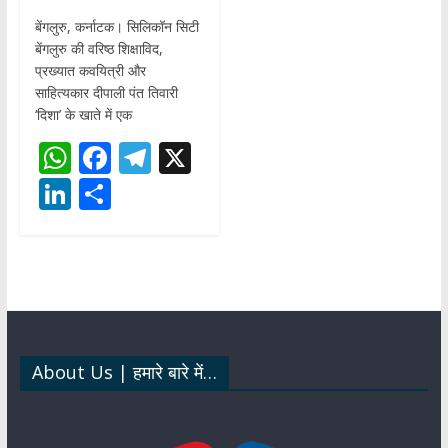
बेंगलुरु, कर्नाटक। सिलिकॉन सिटी
बेंगलुरु की वरिष्ठ शिक्षाविद,
प्रख्यात कवयित्री और
साहित्यकार दीपाली पंत तिवारी
‘दिशा’ के खाते में एक
W
F
T
X
h
ac
el
Li
S
at
e
e
n
h
s
b
gr
k
ar
A
o
a
e
e
p
o
m
dI
p
k
n
About Us | हमारे बारे में…