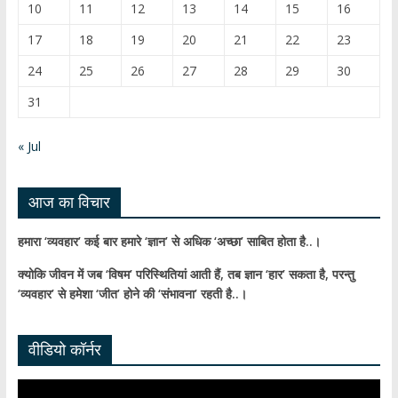
k
e
10
11
12
13
14
15
16
C
17
18
19
20
21
22
23
h
24
25
26
27
28
29
30
a
31
n
n
« Jul
el
आज का विचार
हमारा ‘व्यवहार’ कई बार हमारे ‘ज्ञान’ से अधिक ‘अच्छा’ साबित होता है..।
क्योकि जीवन में जब ‘विषम’ परिस्थितियां आती हैं,
तब ज्ञान ‘हार’ सकता है,
परन्तु
‘व्यवहार’ से हमेशा ‘जीत’ होने की ‘संभावना’ रहती है..।
वीडियो कॉर्नर
Video