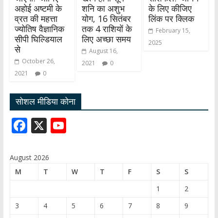
अहोई अष्टमी के
शनि का अशुभ
के लिए कीजिए
व्रत की महत्ता
योग, 16 सितंबर
लिंक पर क्लिक
ज्योतिष वैज्ञानिक
तक 4 राशियों के
February 15,
सीपी घिल्डियाल
लिए अच्छा समय
2025
से
August 16,
October 26,
2021
0
2021
0
सोशल मीडिया कोना
F
X
Y
ac
o
e
u
August 2026
b
T
M
T
W
T
F
S
S
o
u
1
2
o
b
3
4
5
6
7
8
9