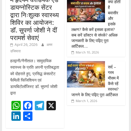
क्या होती
डायग्नोस्टिक सेंटर
है
बवासीर
द्वारा निःशुल्क स्वास्थ्य
और
शिविर का आयोजन:
इसके
डॉ. सुपर्णा जोशी ने दीं
लक्षण? कैसे करें इसका इलाज?
कब करें डॉक्टर से संपर्क? अधिक
परामर्श सेवाएं
जानकारी के लिए पढ़िए पूरा
April 26, 2026
अमर
आर्टिकल….
उजियारा
March 10, 2026
हल्द्वानी/नैनीताल। सामुदायिक
सर्द –
स्वास्थ्य के प्रति अपनी प्रतिबद्धता
गरम
को दोहराते हुए, प्रसिद्ध कंसल्टेंट
मौसम में
फैमिली फिजिशियन एवं
कैसे रहें
डायबिटोलॉजिस्ट डॉ. सुपर्णा जोशी
स्वस्थ?
द्वारा
जानने के लिए पढ़िए पूरा आर्टिकल
March 1, 2026
W
F
T
X
h
ac
el
Li
S
at
e
e
n
h