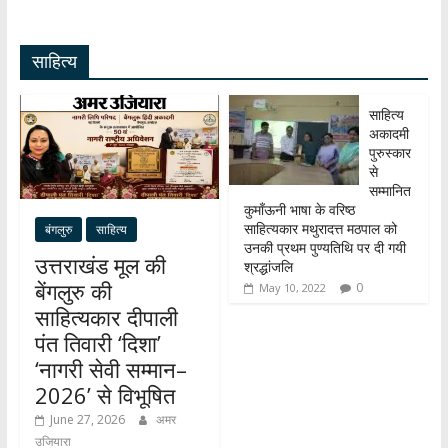
s
b
gr
k
ar
A
o
a
e
e
साहित्य
p
o
m
dI
p
k
n
साहित्य
अकादमी
पुरुस्कार
से
सम्मानित
कुमाँऊनी भाषा के वरिष्ठ
साहित्यकार मथुरादत्त मठपाल को
बंगलुरु
साहित्य
उनकी प्रथम पुण्यतिथि पर दी गयी
उत्तराखंड मूल की
श्रद्धांजलि
बेंगलुरु की
0
May 10, 2022
साहित्यकार दीपाली
पंत तिवारी ‘दिशा’
‘नागरी सेवी सम्मान–
2026’ से विभूषित
June 27, 2026
अमर
उजियारा