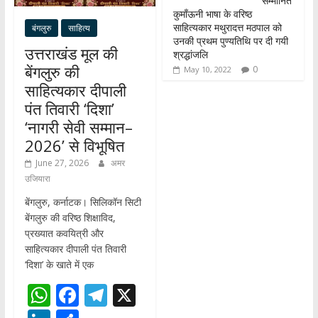
सम्मानित
कुमाँऊनी भाषा के वरिष्ठ
साहित्यकार मथुरादत्त मठपाल को
बंगलुरु
साहित्य
उनकी प्रथम पुण्यतिथि पर दी गयी
उत्तराखंड मूल की
श्रद्धांजलि
बेंगलुरु की
0
May 10, 2022
साहित्यकार दीपाली
पंत तिवारी ‘दिशा’
‘नागरी सेवी सम्मान–
2026’ से विभूषित
June 27, 2026
अमर
उजियारा
बेंगलुरु, कर्नाटक। सिलिकॉन सिटी
बेंगलुरु की वरिष्ठ शिक्षाविद,
प्रख्यात कवयित्री और
साहित्यकार दीपाली पंत तिवारी
‘दिशा’ के खाते में एक
W
F
T
X
h
ac
el