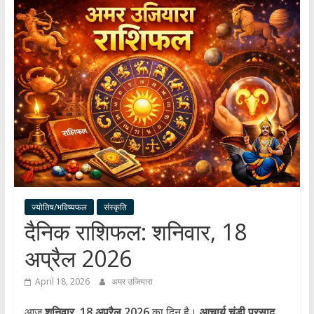
हर
खबर
।
सच्ची
खबर
।
सबकी
खबर
ज्योतिष/भविष्यफल
संस्कृति
दैनिक राशिफल: शनिवार, 18
अप्रैल 2026
April 18, 2026
अमर उजियारा
आज
शनिवार, 18 अप्रैल 2026
का दिन है।
आचार्य चंडी प्रसाद