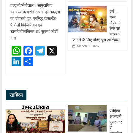
हल्द्वानी/नैनीताल। सामुदायिक
सर्द –
स्वास्थ्य के प्रति अपनी प्रतिबद्धता
गरम
को दोहराते हुए, प्रसिद्ध कंसल्टेंट
मौसम में
फैमिली फिजिशियन एवं
कैसे रहें
डायबिटोलॉजिस्ट डॉ. सुपर्णा जोशी
स्वस्थ?
द्वारा
जानने के लिए पढ़िए पूरा आर्टिकल
March 1, 2026
W
F
T
X
h
ac
el
Li
S
at
e
e
n
h
s
b
gr
k
ar
A
o
a
e
e
साहित्य
p
o
m
dI
p
k
n
साहित्य
अकादमी
पुरुस्कार
से