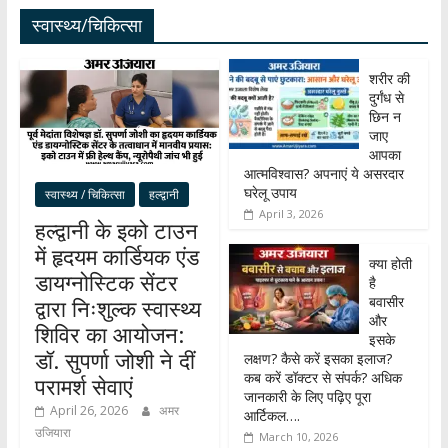
स्वास्थ्य/चिकित्सा
शरीर की
दुर्गंध से
छिन न
जाए
आपका
आत्मविश्वास? अपनाएं ये असरदार
घरेलू उपाय
स्वास्थ्य / चिकित्सा
हल्द्वानी
April 3, 2026
हल्द्वानी के इको टाउन
में हृदयम कार्डियक एंड
क्या होती
डायग्नोस्टिक सेंटर
है
बवासीर
द्वारा निःशुल्क स्वास्थ्य
और
शिविर का आयोजन:
इसके
डॉ. सुपर्णा जोशी ने दीं
लक्षण? कैसे करें इसका इलाज?
कब करें डॉक्टर से संपर्क? अधिक
परामर्श सेवाएं
जानकारी के लिए पढ़िए पूरा
April 26, 2026
अमर
आर्टिकल….
उजियारा
March 10, 2026