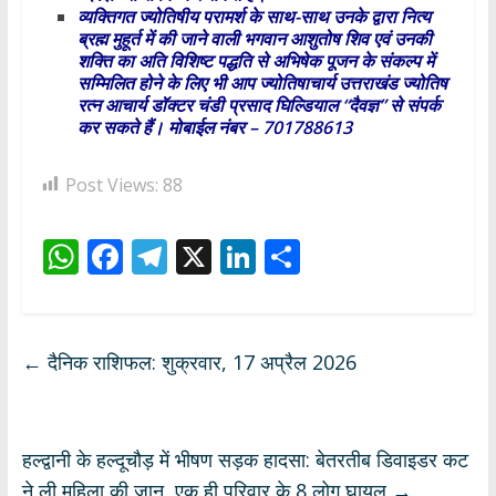
व्यक्तिगत ज्योतिषीय परामर्श के साथ-साथ उनके द्वारा नित्य
ब्रह्म मुहूर्त में की जाने वाली भगवान आशुतोष शिव एवं उनकी
शक्ति का अति विशिष्ट पद्धति से अभिषेक पूजन के संकल्प में
सम्मिलित होने के लिए भी आप ज्योतिषाचार्य उत्तराखंड ज्योतिष
रत्न आचार्य डॉक्टर चंडी प्रसाद घिल्डियाल “दैवज्ञ” से संपर्क
कर सकते हैं। मोबाईल नंबर – 701788613
Post Views:
88
W
F
T
X
Li
S
h
ac
el
n
h
at
e
e
k
ar
s
b
gr
e
e
←
दैनिक राशिफल: शुक्रवार, 17 अप्रैल 2026
A
o
a
dI
p
o
m
n
p
k
हल्द्वानी के हल्दूचौड़ में भीषण सड़क हादसा: बेतरतीब डिवाइडर कट
ने ली महिला की जान, एक ही परिवार के 8 लोग घायल
→