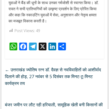
युवाओं ने बैंड की धुनों के साथ उनका गर्मजोशी से स्वागत किया। डॉ.
रावत ने सभी प्रतिभागियों को उत्कृष्ट प्रदर्शन के लिए प्रेरित किया
और कहा कि स्काउटिंग युवाओं में सेवा, अनुशासन और नेतृत्व क्षमता
का मजबूत विकास करती है।
Post Views:
49
W
F
T
X
Li
S
h
ac
el
n
h
at
e
e
k
ar
s
b
gr
e
e
←
उत्तराखंड ज्योतिष रत्न डॉ. दैवज्ञ से नवविवाहितों को आशीर्वाद
A
o
a
dI
दिलाने की होड़, 27 नवंबर से 5 दिसंबर तक मिनट-टू-मिनट
p
o
m
n
कार्यक्रम तय
p
k
बंजर जमीन पर लौट रही हरियाली, सामूहिक खेती बनी किसानों की