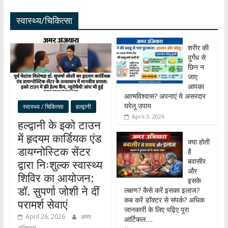
स्वास्थ्य/चिकित्सा
शरीर की
दुर्गंध से
छिन न
जाए
आपका
आत्मविश्वास? अपनाएं ये असरदार
घरेलू उपाय
स्वास्थ्य / चिकित्सा
हल्द्वानी
April 3, 2026
हल्द्वानी के इको टाउन
में हृदयम कार्डियक एंड
क्या होती
डायग्नोस्टिक सेंटर
है
बवासीर
द्वारा निःशुल्क स्वास्थ्य
और
शिविर का आयोजन:
इसके
डॉ. सुपर्णा जोशी ने दीं
लक्षण? कैसे करें इसका इलाज?
कब करें डॉक्टर से संपर्क? अधिक
परामर्श सेवाएं
जानकारी के लिए पढ़िए पूरा
April 26, 2026
अमर
आर्टिकल….
उजियारा