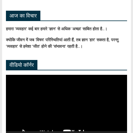
el
आज का विचार
हमारा ‘व्यवहार’ कई बार हमारे ‘ज्ञान’ से अधिक ‘अच्छा’ साबित होता है..।
क्योकि जीवन में जब ‘विषम’ परिस्थितियां आती हैं,
तब ज्ञान ‘हार’ सकता है,
परन्तु
‘व्यवहार’ से हमेशा ‘जीत’ होने की ‘संभावना’ रहती है..।
वीडियो कॉर्नर
Video
Player