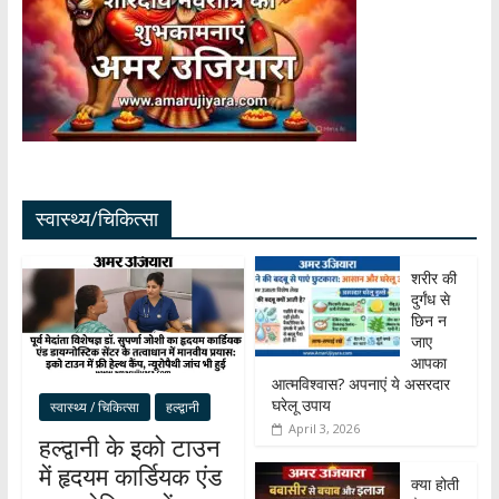
स्वास्थ्य/चिकित्सा
शरीर की
दुर्गंध से
छिन न
जाए
आपका
आत्मविश्वास? अपनाएं ये असरदार
घरेलू उपाय
स्वास्थ्य / चिकित्सा
हल्द्वानी
April 3, 2026
हल्द्वानी के इको टाउन
में हृदयम कार्डियक एंड
क्या होती