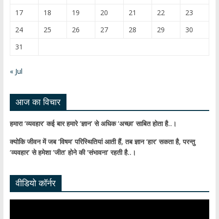
C
17
18
19
20
21
22
23
h
24
25
26
27
28
29
30
a
31
n
n
« Jul
el
आज का विचार
हमारा ‘व्यवहार’ कई बार हमारे ‘ज्ञान’ से अधिक ‘अच्छा’ साबित होता है..।
क्योकि जीवन में जब ‘विषम’ परिस्थितियां आती हैं,
तब ज्ञान ‘हार’ सकता है,
परन्तु
‘व्यवहार’ से हमेशा ‘जीत’ होने की ‘संभावना’ रहती है..।
वीडियो कॉर्नर
Video
Player