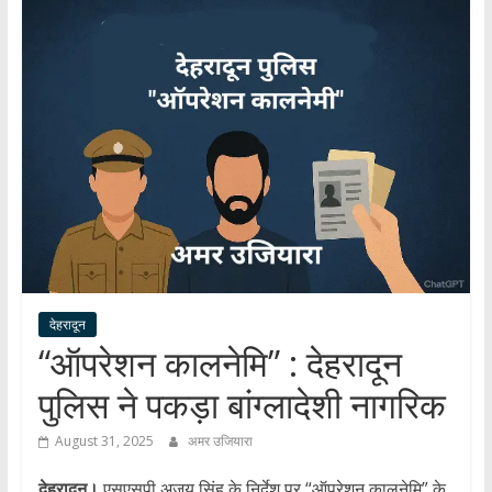
हर
खबर
।
सच्ची
खबर
।
सबकी
खबर
देहरादून
“ऑपरेशन कालनेमि” : देहरादून
पुलिस ने पकड़ा बांग्लादेशी नागरिक
August 31, 2025
अमर उजियारा
देहरादून।
एसएसपी अजय सिंह के निर्देश पर “ऑपरेशन कालनेमि” के