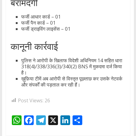
बरामदगी
फर्जी आधार कार्ड – 01
फर्जी पैन कार्ड – 01
फर्जी ड्राइविंग लाइसेंस – 01
कानूनी कार्रवाई
पुलिस ने आरोपी के खिलाफ विदेशी अधिनियम 14 सहित धारा
318(4)/338/336(3)/340(2) BNS में मुकदमा दर्ज किया
है।
ख़ुफ़िया टीमें अब आरोपी से विस्तृत पूछताछ कर उसके नेटवर्क
और संपर्कों की पड़ताल कर रही हैं।
Post Views:
26
W
F
T
X
Li
S
h
ac
el
n
h