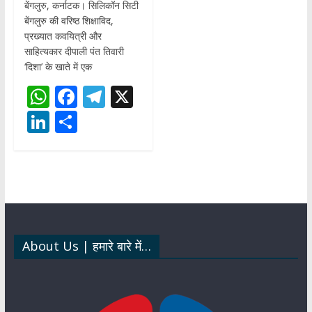
बेंगलुरु, कर्नाटक। सिलिकॉन सिटी
बेंगलुरु की वरिष्ठ शिक्षाविद,
प्रख्यात कवयित्री और
साहित्यकार दीपाली पंत तिवारी
‘दिशा’ के खाते में एक
W
F
T
X
h
ac
el
Li
S
at
e
e
n
h
s
b
gr
k
ar
A
o
a
e
e
p
o
m
dI
p
k
n
About Us | हमारे बारे में…