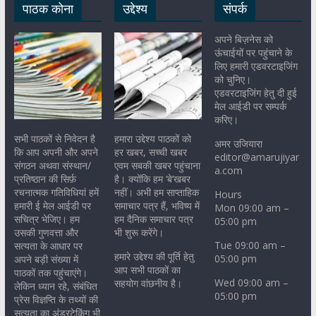
पाठक कोना
उद्देश्य
संपर्क
अपने बिज़नेस को
ऊंचाईयों पर पहुंचाने के
लिए हमारी एडवरटाइजिंग
को चुनिए।
एडवरटाइजिंग हेतु दी हुई
मेल आईडी पर सम्पर्क
करिए।
सभी पाठकों से निवेदन है
हमारा उद्देश्य पाठकों को
अमर उजियारा
कि आप अपनी और अपने
हर खबर, सच्ची खबर
editor@amarujiyar
संगठन अथवा संस्थान/
एवम सबकी खबर पहुंचाना
a.com
प्रतिष्ठान की सिर्फ़
है। क्योंकि हम ‘बे’खबर
रचनात्मक गतिविधियां हमें
नहीं। अभी हम साप्ताहिक
Hours
हमारी ई मेल आईडी पर
समाचार पत्र हैं, भविष्य में
Mon 09:00 am –
सचित्र भेजिए। हम
हम दैनिक समाचार पत्र
05:00 pm
उसकी गुणवत्ता और
भी शुरू करेंगे।
Tue 09:00 am –
सत्यता के आधार पर
हमारे उद्देश्य की पूर्ति हेतु
05:00 pm
अपने बड़ी संख्या में
आप सभी पाठकों का
पाठकों तक पहुंचाएंगे।
Wed 09:00 am –
सहयोग वांछनीय है।
लेकिन ध्यान रहे, संबंधित
05:00 pm
प्रेस विज्ञप्ति के तथ्यों की
सत्यता का अंडरटेकिंग भी