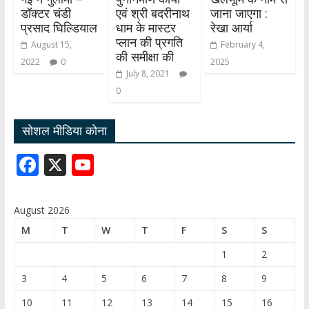
डॉक्टर चंडी
एवं श्री बदरीनाथ
जाना जाएगा :
प्रसाद घिल्डियाल
धाम के मास्टर
रेखा आर्या
प्लान की प्रगति
August 15,
February 4,
की समीक्षा की
2022
0
2025
July 8, 2021
0
सोशल मीडिया कोना
F
X
Y
ac
o
e
u
August 2026
b
T
M
T
W
T
F
S
S
o
u
1
2
o
b
3
4
5
6
7
8
9
k
e
10
11
12
13
14
15
16