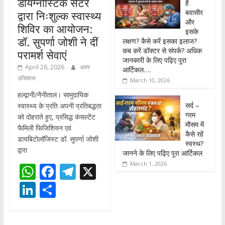
डायग्नोस्टिक सेंटर
है
बवासीर
द्वारा निःशुल्क स्वास्थ्य
और
शिविर का आयोजन:
इसके
डॉ. सुपर्णा जोशी ने दीं
लक्षण? कैसे करें इसका इलाज?
कब करें डॉक्टर से संपर्क? अधिक
परामर्श सेवाएं
जानकारी के लिए पढ़िए पूरा
April 26, 2026
अमर
आर्टिकल….
उजियारा
March 10, 2026
हल्द्वानी/नैनीताल। सामुदायिक
सर्द –
स्वास्थ्य के प्रति अपनी प्रतिबद्धता
गरम
को दोहराते हुए, प्रसिद्ध कंसल्टेंट
मौसम में
फैमिली फिजिशियन एवं
कैसे रहें
डायबिटोलॉजिस्ट डॉ. सुपर्णा जोशी
स्वस्थ?
द्वारा
जानने के लिए पढ़िए पूरा आर्टिकल
March 1, 2026
W
F
T
X
h
ac
el
Li
S
at
e
e
n
h
s
b
gr
k
ar