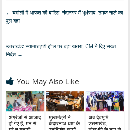
at
e
e
k
ar
s
b
gr
e
e
←
चमोली में आफत की बारिश: नंदानगर में भूधंसाव, तमक नाले का
A
o
a
dI
पुल बहा
p
o
m
n
p
k
उत्तराखंड: स्यानाचट्टी झील पर बढ़ा खतरा, CM ने दिए सख्त
निर्देश
→
You May Also Like
अंग्रेजों से आजाद
मुख्यमंत्री ने
अब देवभूमि
हो गए हैं, मन से
केदारनाथ धाम के
उत्तराखंड,
गई न गुलामी –
पुनर्निर्माण कार्यों
खेलभूमि के नाम से