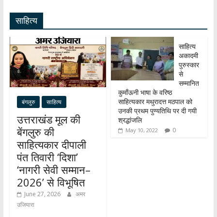
A
o
a
e
e
साहित्य
p
o
m
dI
p
k
n
साहित्य
अकादमी
पुरुस्कार
से
सम्मानित
कुमाँऊनी भाषा के वरिष्ठ
साहित्यकार मथुरादत्त मठपाल को
बंगलुरु
साहित्य
उनकी प्रथम पुण्यतिथि पर दी गयी
उत्तराखंड मूल की
श्रद्धांजलि
बेंगलुरु की
0
May 10, 2022
साहित्यकार दीपाली
पंत तिवारी ‘दिशा’
‘नागरी सेवी सम्मान–
2026’ से विभूषित
June 27, 2026
अमर
उजियारा