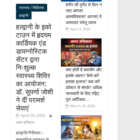
शरीर की दुर्गंध से छिन न
स्वास्थ्य / चिकित्सा
जाए आपका
हल्द्वानी
आत्मविश्वास? अपनाएं ये
असरदार घरेलू उपाय
हल्द्वानी के इको
April 3, 2026
टाउन में हृदयम
कार्डियक एंड
डायग्नोस्टिक
सेंटर द्वारा
निःशुल्क
क्या होती है बवासीर और
स्वास्थ्य शिविर
इसके लक्षण? कैसे करें
इसका इलाज? कब करें
का आयोजन:
डॉक्टर से संपर्क? अधिक
डॉ. सुपर्णा जोशी
जानकारी के लिए पढ़िए
ने दीं परामर्श
पूरा आर्टिकल….
सेवाएं
March 10, 2026
April 26, 2026
अमर उजियारा
हल्द्वानी/नैनीताल।
सामुदायिक स्वास्थ्य के