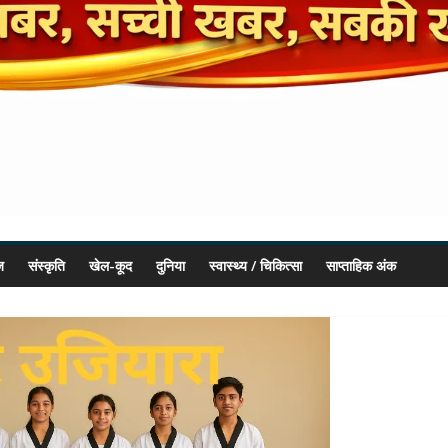
ज
संस्कृति
खेल-कूद
दुनिया
स्वास्थ्य / चिकित्सा
साप्ताहिक अंक