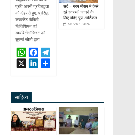
सर्द – गरम मौसम में कैसे
प्रति अपनी प्रतिबद्धता
रहें स्वस्थ? जानने के
को दोहराते हुए, प्रसिद्ध
लिए पढ़िए पूरा आर्टिकल
कंसल्टेंट फैमिली
March 1, 2026
फिजिशियन एवं
डायबिटोलॉजिस्ट डॉ.
सुपर्णा जोशी द्वारा
W
F
T
h
ac
el
X
Li
S
at
e
e
n
h
s
b
gr
k
ar
A
o
a
e
e
साहित्य
p
o
m
dI
p
k
n