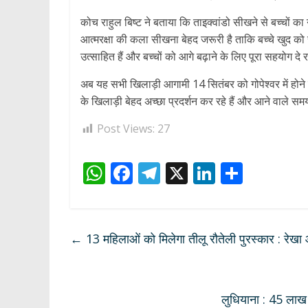
कोच राहुल बिष्ट ने बताया कि ताइक्वांडो सीखने से बच्चों
आत्मरक्षा की कला सीखना बेहद जरूरी है ताकि बच्चे खुद क
उत्साहित हैं और बच्चों को आगे बढ़ाने के लिए पूरा सहयोग दे रह
अब यह सभी खिलाड़ी आगामी 14 सितंबर को गोपेश्वर में होने व
के खिलाड़ी बेहद अच्छा प्रदर्शन कर रहे हैं और आने वाले समय 
Post Views:
27
W
F
T
X
Li
S
h
ac
el
n
h
at
e
e
k
ar
s
b
gr
e
e
←
13 महिलाओं को मिलेगा तीलू रौतेली पुरस्कार : रेखा आ
A
o
a
dI
p
o
m
n
p
k
लुधियाना : 45 लाख 