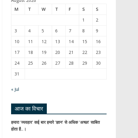
August 2026
b
T
M
T
W
T
F
S
S
o
u
1
2
o
b
3
4
5
6
7
8
9
k
e
10
11
12
13
14
15
16
C
17
18
19
20
21
22
23
h
24
25
26
27
28
29
30
a
31
n
n
« Jul
el
आज का विचार
हमारा ‘व्यवहार’ कई बार हमारे ‘ज्ञान’ से अधिक ‘अच्छा’ साबित
होता है..।