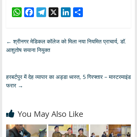
W
F
T
X
Li
S
h
ac
el
n
h
at
e
e
k
ar
s
b
gr
e
e
←
श्रीनगर मेडिकल कॉलेज को मिला नया नियमित प्राचार्य, डॉ.
A
o
a
dI
आशुतोष सयाना नियुक्त
p
o
m
n
p
k
हरबर्टपुर में देह व्यापार का अड्डा ध्वस्त, 5 गिरफ्तार – मास्टरमाइंड
फरार
→
You May Also Like