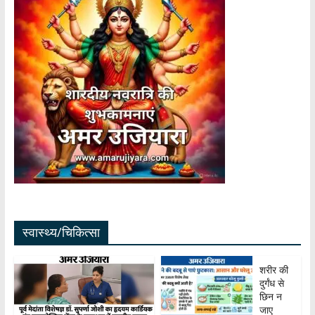
स्वास्थ्य/चिकित्सा
शरीर की
दुर्गंध से
छिन न
जाए