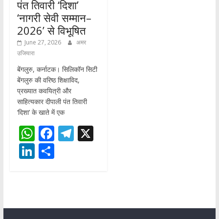
पंत तिवारी ‘दिशा’
‘नागरी सेवी सम्मान–
2026’ से विभूषित
June 27, 2026
अमर
उजियारा
बेंगलुरु, कर्नाटक। सिलिकॉन सिटी
बेंगलुरु की वरिष्ठ शिक्षाविद,
प्रख्यात कवयित्री और
साहित्यकार दीपाली पंत तिवारी
‘दिशा’ के खाते में एक
W
F
T
X
h
ac
el
Li
S
at
e
e
n
h
s
b
gr
k
ar
A
o
a
e
e
p
o
m
dI