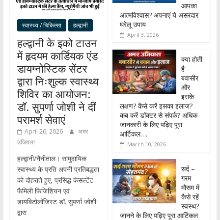
आपका
आत्मविश्वास? अपनाएं ये असरदार
घरेलू उपाय
स्वास्थ्य / चिकित्सा
हल्द्वानी
April 3, 2026
हल्द्वानी के इको टाउन
में हृदयम कार्डियक एंड
क्या होती
डायग्नोस्टिक सेंटर
है
बवासीर
द्वारा निःशुल्क स्वास्थ्य
और
शिविर का आयोजन:
इसके
डॉ. सुपर्णा जोशी ने दीं
लक्षण? कैसे करें इसका इलाज?
कब करें डॉक्टर से संपर्क? अधिक
परामर्श सेवाएं
जानकारी के लिए पढ़िए पूरा
April 26, 2026
अमर
आर्टिकल….
उजियारा
March 10, 2026
हल्द्वानी/नैनीताल। सामुदायिक
सर्द –
स्वास्थ्य के प्रति अपनी प्रतिबद्धता
गरम
को दोहराते हुए, प्रसिद्ध कंसल्टेंट
मौसम में
फैमिली फिजिशियन एवं
कैसे रहें
डायबिटोलॉजिस्ट डॉ. सुपर्णा जोशी
स्वस्थ?
द्वारा
जानने के लिए पढ़िए पूरा आर्टिकल