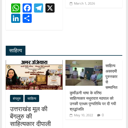
March 1, 2026
W
F
T
X
h
ac
el
Li
S
at
e
e
n
h
s
b
gr
k
ar
A
o
a
e
e
साहित्य
p
o
m
dI
p
k
n
साहित्य
अकादमी
पुरुस्कार
से
सम्मानित
कुमाँऊनी भाषा के वरिष्ठ
साहित्यकार मथुरादत्त मठपाल को
बंगलुरु
साहित्य
उनकी प्रथम पुण्यतिथि पर दी गयी
उत्तराखंड मूल की
श्रद्धांजलि
बेंगलुरु की
0
May 10, 2022
साहित्यकार दीपाली