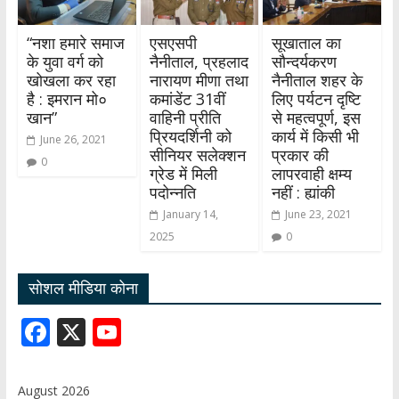
“नशा हमारे समाज
एसएसपी
सूखाताल का
के युवा वर्ग को
नैनीताल, प्रहलाद
सौन्दर्यकरण
खोखला कर रहा
नारायण मीणा तथा
नैनीताल शहर के
है : इमरान मो०
कमांडेंट 31वीं
लिए पर्यटन दृष्टि
खान”
वाहिनी प्रीति
से महत्वपूर्ण, इस
प्रियदर्शिनी को
कार्य में किसी भी
June 26, 2021
सीनियर सलेक्शन
प्रकार की
0
ग्रेड में मिली
लापरवाही क्षम्य
पदोन्नति
नहीं : ह्यांकी
January 14,
June 23, 2021
2025
0
सोशल मीडिया कोना
F
X
Y
ac
o
e
u
August 2026