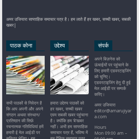
अमर उजियारा साप्ताहिक समाचार पत्र है। हम लाते हैं हर खबर, सच्ची खबर, सबकी
खबर|
पाठक कोना
उद्देश्य
संपर्क
अपने बिज़नेस को
ऊंचाईयों पर पहुंचाने के
लिए हमारी एडवरटाइजिंग
को चुनिए।
एडवरटाइजिंग हेतु दी हुई
मेल आईडी पर सम्पर्क
करिए।
सभी पाठकों से निवेदन है
हमारा उद्देश्य पाठकों को
अमर उजियारा
कि आप अपनी और अपने
हर खबर, सच्ची खबर
editor@amarujiyar
संगठन अथवा संस्थान/
एवम सबकी खबर पहुंचाना
a.com
प्रतिष्ठान की सिर्फ़
है। क्योंकि हम ‘बे’खबर
रचनात्मक गतिविधियां हमें
नहीं। अभी हम साप्ताहिक
Hours
हमारी ई मेल आईडी पर
समाचार पत्र हैं, भविष्य में
Mon 09:00 am –
सचित्र भेजिए। हम
हम दैनिक समाचार पत्र
05:00 pm