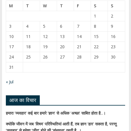
b
T
M
T
W
T
F
S
S
o
u
1
2
o
b
3
4
5
6
7
8
9
k
e
10
11
12
13
14
15
16
C
17
18
19
20
21
22
23
h
24
25
26
27
28
29
30
a
31
n
n
« Jul
el
आज का विचार
हमारा ‘व्यवहार’ कई बार हमारे ‘ज्ञान’ से अधिक ‘अच्छा’ साबित होता है..।
क्योकि जीवन में जब ‘विषम’ परिस्थितियां आती हैं,
तब ज्ञान ‘हार’ सकता है,
परन्तु
‘व्यवहार’ से हमेशा ‘जीत’ होने की ‘संभावना’ रहती है..।