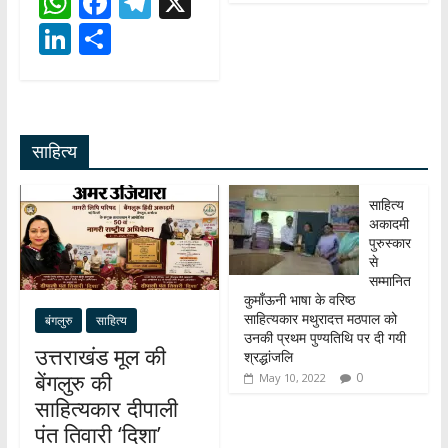
W
F
T
X
h
ac
el
Li
S
at
e
e
n
h
s
b
gr
k
ar
A
o
a
e
e
साहित्य
p
o
m
dI
p
k
n
साहित्य
अकादमी
पुरुस्कार
से
सम्मानित
कुमाँऊनी भाषा के वरिष्ठ
साहित्यकार मथुरादत्त मठपाल को
बंगलुरु
साहित्य
उनकी प्रथम पुण्यतिथि पर दी गयी
उत्तराखंड मूल की
श्रद्धांजलि
बेंगलुरु की
0
May 10, 2022
साहित्यकार दीपाली
पंत तिवारी ‘दिशा’