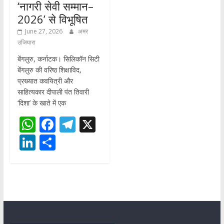
‘नागरी सेवी सम्मान–
2026’ से विभूषित
June 27, 2026
अमर
उजियारा
बेंगलुरु, कर्नाटक। सिलिकॉन सिटी
बेंगलुरु की वरिष्ठ शिक्षाविद,
प्रख्यात कवयित्री और
साहित्यकार दीपाली पंत तिवारी
‘दिशा’ के खाते में एक
W
F
T
X
h
ac
el
Li
S
at
e
e
n
h
s
b
gr
k
ar
A
o
a
e
e
p
o
m
dI
p
k
n