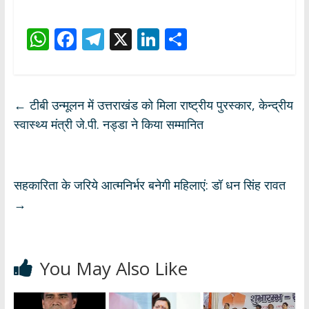
W
F
T
X
Li
S
h
ac
el
n
h
at
e
e
k
ar
s
b
gr
e
e
←
टीबी उन्मूलन में उत्तराखंड को मिला राष्ट्रीय पुरस्कार, केन्द्रीय
A
o
a
dI
स्वास्थ्य मंत्री जे.पी. नड्डा ने किया सम्मानित
p
o
m
n
p
k
सहकारिता के जरिये आत्मनिर्भर बनेगी महिलाएं: डॉ धन सिंह रावत
→
You May Also Like