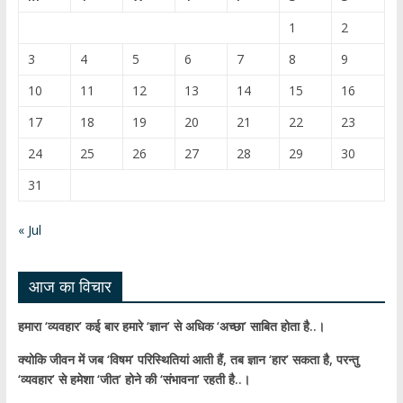
o
u
1
2
o
b
3
4
5
6
7
8
9
k
e
10
11
12
13
14
15
16
C
17
18
19
20
21
22
23
h
24
25
26
27
28
29
30
a
31
n
n
« Jul
el
आज का विचार
हमारा ‘व्यवहार’ कई बार हमारे ‘ज्ञान’ से अधिक ‘अच्छा’ साबित होता है..।
क्योकि जीवन में जब ‘विषम’ परिस्थितियां आती हैं,
तब ज्ञान ‘हार’ सकता है,
परन्तु
‘व्यवहार’ से हमेशा ‘जीत’ होने की ‘संभावना’ रहती है..।