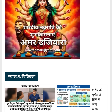
स्वास्थ्य/चिकित्सा
शरीर की
दुर्गंध से
छिन न
जाए
आपका