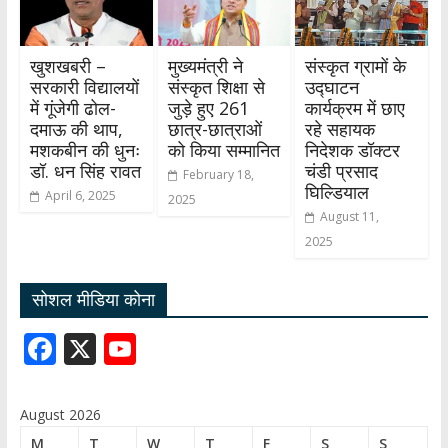
खुशखबरी –
मुख्यमंत्री ने
संस्कृत ग्रामों के
सरकारी विद्यालयों
संस्कृत शिक्षा से
उद्घाटन
में गूंजेगी ढोल-
जुड़े हुए 261
कार्यक्रम में छाए
दमाऊ की थाप,
छात्र-छात्राओं
रहे सहायक
मशकबीन की धुनः
को किया सम्मानित
निदेशक डॉक्टर
डॉ. धन सिंह रावत
चंडी प्रसाद
February 18,
घिल्डियाल
April 6, 2025
2025
August 11,
2025
सोशल मीडिया कोना
F
X
Y
ac
o
e
u
August 2026
b
T
M
T
W
T
F
S
S