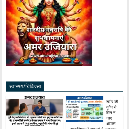
स्वास्थ्य/चिकित्सा
शरीर की
दुर्गंध से
छिन न
जाए
आपका
आत्मविश्वास? अपनाएं ये असरदार