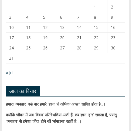
o
u
1
2
o
b
3
4
5
6
7
8
9
k
e
10
11
12
13
14
15
16
C
17
18
19
20
21
22
23
h
24
25
26
27
28
29
30
a
31
n
n
« Jul
el
आज का विचार
हमारा ‘व्यवहार’ कई बार हमारे ‘ज्ञान’ से अधिक ‘अच्छा’ साबित होता है..।
क्योकि जीवन में जब ‘विषम’ परिस्थितियां आती हैं,
तब ज्ञान ‘हार’ सकता है,
परन्तु
‘व्यवहार’ से हमेशा ‘जीत’ होने की ‘संभावना’ रहती है..।