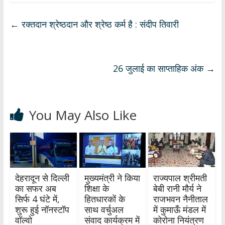
at
e
e
k
ar
s
b
gr
e
e
←
रक्तदान श्रेष्ठदान और श्रेष्ठ कर्म है : संदीप तिवारी
A
o
a
dI
p
o
m
n
p
k
26 जुलाई का साप्ताहिक अंक
→
You May Also Like
देहरादून से दिल्ली
मुख्यमंत्री ने किया
राज्यपाल श्रीमती
का सफर अब
शिक्षा के
बेबी रानी मौर्य ने
सिर्फ 4 घंटे में,
हितधारकों के
राजभवन नैनीताल
शुरू हुई नॉनस्टॉप
साथ वर्चुअल
में कुमाऊँ मंडल में
वॉल्वो
संवाद कार्यक्रम में
कोरोना नियंत्रण