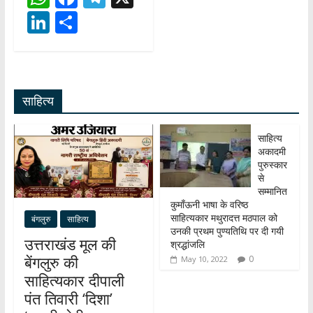
h
ac
el
Li
S
at
e
e
n
h
s
b
gr
k
ar
A
o
a
e
e
साहित्य
p
o
m
dI
p
k
n
साहित्य
अकादमी
पुरुस्कार
से
सम्मानित
कुमाँऊनी भाषा के वरिष्ठ
साहित्यकार मथुरादत्त मठपाल को
बंगलुरु
साहित्य
उनकी प्रथम पुण्यतिथि पर दी गयी
उत्तराखंड मूल की
श्रद्धांजलि
बेंगलुरु की
0
May 10, 2022
साहित्यकार दीपाली
पंत तिवारी ‘दिशा’