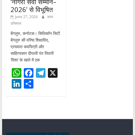
‘नागरी सेवी सम्मान–
2026’ से विभूषित
June 27, 2026
अमर
उजियारा
बेंगलुरु, कर्नाटक। सिलिकॉन सिटी
बेंगलुरु की वरिष्ठ शिक्षाविद,
प्रख्यात कवयित्री और
साहित्यकार दीपाली पंत तिवारी
‘दिशा’ के खाते में एक
W
F
T
X
h
ac
el
Li
S
at
e
e
n
h
s
b
gr
k
ar
A
o
a
e
e
p
o
m
dI
p
k
n