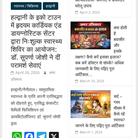
घरेलू उपाय
स्वास्थ्य / चिकित्सा
हल्द्वानी
April 3, 2026
हल्द्वानी के इको टाउन
में हृदयम कार्डियक एंड
क्या होती
डायग्नोस्टिक सेंटर
है
बवासीर
द्वारा निःशुल्क स्वास्थ्य
और
शिविर का आयोजन:
इसके
डॉ. सुपर्णा जोशी ने दीं
लक्षण? कैसे करें इसका इलाज?
कब करें डॉक्टर से संपर्क? अधिक
परामर्श सेवाएं
जानकारी के लिए पढ़िए पूरा
April 26, 2026
अमर
आर्टिकल….
उजियारा
March 10, 2026
हल्द्वानी/नैनीताल। सामुदायिक
सर्द –
स्वास्थ्य के प्रति अपनी प्रतिबद्धता
गरम
को दोहराते हुए, प्रसिद्ध कंसल्टेंट
मौसम में
फैमिली फिजिशियन एवं
कैसे रहें
डायबिटोलॉजिस्ट डॉ. सुपर्णा जोशी
स्वस्थ?
द्वारा
जानने के लिए पढ़िए पूरा आर्टिकल
March 1, 2026
W
F
T
X