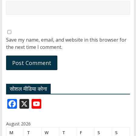
Save my name, email, and website in this browser for
the next time I comment.
सोशल मीडिया कोना
F
X
Y
ac
o
e
u
August 2026
b
T
M
T
W
T
F
S
S