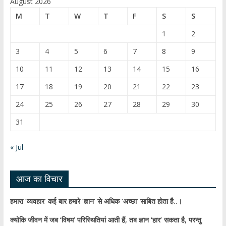
e
u
August 2026
b
T
M
T
W
T
F
S
S
o
u
1
2
o
b
3
4
5
6
7
8
9
k
e
10
11
12
13
14
15
16
C
17
18
19
20
21
22
23
h
24
25
26
27
28
29
30
a
31
n
n
« Jul
el
आज का विचार
हमारा ‘व्यवहार’ कई बार हमारे ‘ज्ञान’ से अधिक ‘अच्छा’ साबित होता है..।
क्योकि जीवन में जब ‘विषम’ परिस्थितियां आती हैं,
तब ज्ञान ‘हार’ सकता है,
परन्तु