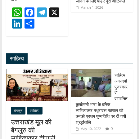
जानने के लिए पढ़िए पूरा आर्टिकल
March 1, 2026
W
F
T
X
h
ac
el
Li
S
at
e
e
n
h
s
b
gr
k
ar
A
o
a
e
e
साहित्य
p
o
m
dI
p
k
n
साहित्य
अकादमी
पुरुस्कार
से
सम्मानित
कुमाँऊनी भाषा के वरिष्ठ
साहित्यकार मथुरादत्त मठपाल को
बंगलुरु
साहित्य
उनकी प्रथम पुण्यतिथि पर दी गयी
उत्तराखंड मूल की
श्रद्धांजलि
बेंगलुरु की
0
May 10, 2022
साहित्यकार दीपाली