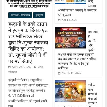
जाए
आपका
आत्मविश्वास? अपनाएं ये असरदार
घरेलू उपाय
स्वास्थ्य / चिकित्सा
हल्द्वानी
April 3, 2026
हल्द्वानी के इको टाउन
में हृदयम कार्डियक एंड
क्या होती
डायग्नोस्टिक सेंटर
है
बवासीर
द्वारा निःशुल्क स्वास्थ्य
और
शिविर का आयोजन:
इसके
डॉ. सुपर्णा जोशी ने दीं
लक्षण? कैसे करें इसका इलाज?
कब करें डॉक्टर से संपर्क? अधिक
परामर्श सेवाएं
जानकारी के लिए पढ़िए पूरा
April 26, 2026
अमर
आर्टिकल….
उजियारा
March 10, 2026
हल्द्वानी/नैनीताल। सामुदायिक
सर्द –
स्वास्थ्य के प्रति अपनी प्रतिबद्धता
गरम
को दोहराते हुए, प्रसिद्ध कंसल्टेंट
मौसम में
फैमिली फिजिशियन एवं
कैसे रहें
डायबिटोलॉजिस्ट डॉ. सुपर्णा जोशी
स्वस्थ?
द्वारा