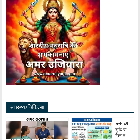
स्वास्थ्य/चिकित्सा
शरीर की
दुर्गंध से
छिन न