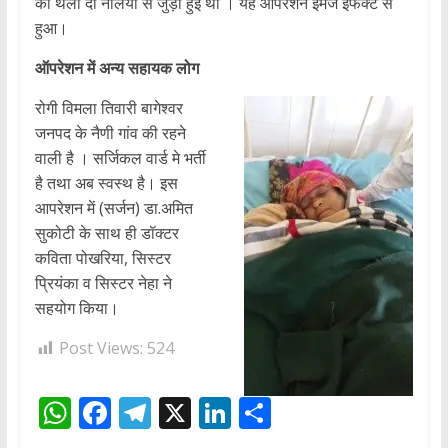
की थैली दो नलियों से जुड़ी हुई थी । यह आपरेशन इमेज इफैक्ट से
हुआ।
ऑपरेशन में अन्य सहायक लोग
रोगी विमला तिवारी बागेश्वर
जनपद के नैणी गांव की रहने
वाली है । सर्जिकल वार्ड मे भर्ती
है तथा अब स्वस्थ है। इस
आपरेशन में (सर्जन) डा.अमित
सुकोटी के साथ ही डॉक्टर
कविता पोखरिया, सिस्टर
प्रियंका व सिस्टर नेहा ने
सहयोग किया।
Post Views:
524
W
F
T
X
Li
S
h
ac
el
n
h