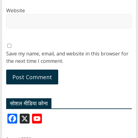
Website
Save my name, email, and website in this browser for
the next time I comment.
सोशल मीडिया कोना
F
X
Y
ac
o