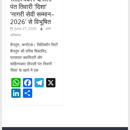
पंत तिवारी ‘दिशा’
‘नागरी सेवी सम्मान–
2026’ से विभूषित
June 27, 2026
अमर
उजियारा
बेंगलुरु, कर्नाटक। सिलिकॉन सिटी
बेंगलुरु की वरिष्ठ शिक्षाविद,
प्रख्यात कवयित्री और
साहित्यकार दीपाली पंत तिवारी
‘दिशा’ के खाते में एक
W
F
T
X
h
ac
el
Li
S
at
e
e
n
h
s
b
gr
k
ar
A
o
a
e
e
p
o
m