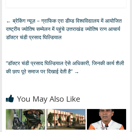
at
e
e
k
ar
s
b
gr
e
e
←
ब्रेकिंग न्यूज़ – ग्राफिक एरा डीम्ड विश्वविद्यालय में आयोजित
A
o
a
dI
राष्ट्रीय ज्योतिष सम्मेलन में पहुंचे उत्तराखंड ज्योतिष रत्न आचार्य
p
o
m
n
डॉक्टर चंडी प्रसाद घिल्डियाल
p
k
“डॉक्टर चंडी प्रसाद घिल्डियाल ऐसे अधिकारी, जिनकी कार्य शैली
की छाप पूरे समाज पर दिखाई देती है”
→
You May Also Like