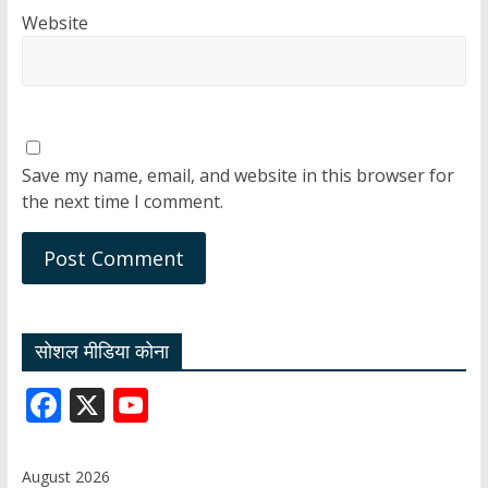
Website
Save my name, email, and website in this browser for
the next time I comment.
सोशल मीडिया कोना
F
X
Y
ac
o
e
u
August 2026