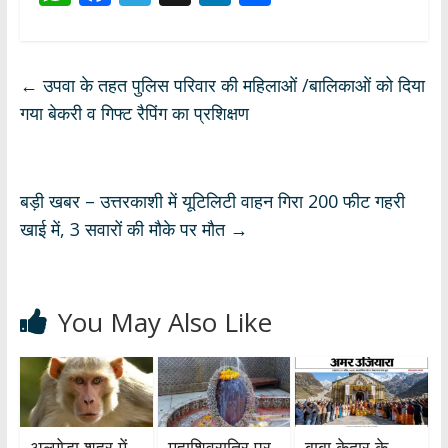
h
ac
el
n
h
at
e
e
k
ar
s
b
gr
e
e
←
उपवा के तहत पुलिस परिवार की महिलाओं /बालिकाओं को दिया
A
o
a
dI
गया बेकरी व गिफ्ट रैपिंग का प्रशिक्षण
p
o
m
n
p
k
बड़ी खबर – उत्तरकाशी में यूटिलिटी वाहन गिरा 200 फीट गहरी
खाई में, 3 सवारों की मौके पर मौत
→
You May Also Like
अल्मोड़ा शहर में
महाशिवरात्रि पर
बाबा केदार के