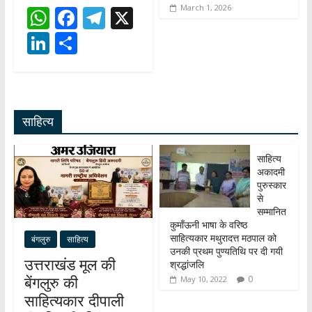
March 1, 2026
W
F
T
X
h
ac
el
Li
S
at
e
e
n
h
s
b
gr
k
ar
A
o
a
e
e
साहित्य
p
o
m
dI
p
k
n
साहित्य
अकादमी
पुरुस्कार
से
सम्मानित
कुमाँऊनी भाषा के वरिष्ठ
साहित्यकार मथुरादत्त मठपाल को
बंगलुरु
साहित्य
उनकी प्रथम पुण्यतिथि पर दी गयी
उत्तराखंड मूल की
श्रद्धांजलि
बेंगलुरु की
0
May 10, 2022
साहित्यकार दीपाली