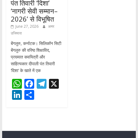
पंत तिवारी ‘दिशा’
‘नागरी सेवी सम्मान–
2026’ से विभूषित
June 27, 2026
अमर
उजियारा
बेंगलुरु, कर्नाटक। सिलिकॉन सिटी
बेंगलुरु की वरिष्ठ शिक्षाविद,
प्रख्यात कवयित्री और
साहित्यकार दीपाली पंत तिवारी
‘दिशा’ के खाते में एक
W
F
T
X
h
ac
el
Li
S
at
e
e
n
h
s
b
gr
k
ar
A
o
a
e
e
p
o
m
dI