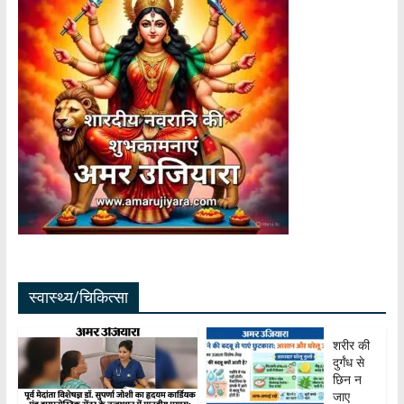
स्वास्थ्य/चिकित्सा
शरीर की
दुर्गंध से
छिन न
जाए