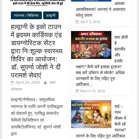
आपका
आत्मविश्वास? अपनाएं ये असरदार
घरेलू उपाय
स्वास्थ्य / चिकित्सा
हल्द्वानी
April 3, 2026
हल्द्वानी के इको टाउन
में हृदयम कार्डियक एंड
क्या होती
डायग्नोस्टिक सेंटर
है
बवासीर
द्वारा निःशुल्क स्वास्थ्य
और
शिविर का आयोजन:
इसके
डॉ. सुपर्णा जोशी ने दीं
लक्षण? कैसे करें इसका इलाज?
कब करें डॉक्टर से संपर्क? अधिक
परामर्श सेवाएं
जानकारी के लिए पढ़िए पूरा
April 26, 2026
अमर
आर्टिकल….
उजियारा
March 10, 2026
हल्द्वानी/नैनीताल। सामुदायिक
सर्द –
स्वास्थ्य के प्रति अपनी प्रतिबद्धता
गरम
को दोहराते हुए, प्रसिद्ध कंसल्टेंट
मौसम में
फैमिली फिजिशियन एवं
कैसे रहें
डायबिटोलॉजिस्ट डॉ. सुपर्णा जोशी
स्वस्थ?
द्वारा
जानने के लिए पढ़िए पूरा आर्टिकल