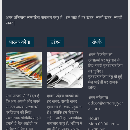
अमर उजियारा साप्ताहिक समाचार पत्र है। हम लाते हैं हर खबर, सच्ची खबर, सबकी
खबर|
पाठक कोना
उद्देश्य
संपर्क
अपने बिज़नेस को
ऊंचाईयों पर पहुंचाने के
लिए हमारी एडवरटाइजिंग
को चुनिए।
एडवरटाइजिंग हेतु दी हुई
मेल आईडी पर सम्पर्क
करिए।
सभी पाठकों से निवेदन है
हमारा उद्देश्य पाठकों को
अमर उजियारा
कि आप अपनी और अपने
हर खबर, सच्ची खबर
editor@amarujiyar
संगठन अथवा संस्थान/
एवम सबकी खबर पहुंचाना
a.com
प्रतिष्ठान की सिर्फ़
है। क्योंकि हम ‘बे’खबर
रचनात्मक गतिविधियां हमें
नहीं। अभी हम साप्ताहिक
Hours
हमारी ई मेल आईडी पर
समाचार पत्र हैं, भविष्य में
Mon 09:00 am –
सचित्र भेजिए। हम
हम दैनिक समाचार पत्र
05:00 pm