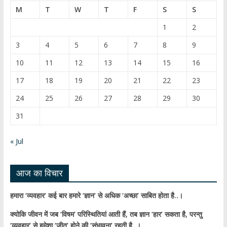
b
T
M
T
W
T
F
S
S
o
u
1
2
o
b
3
4
5
6
7
8
9
k
e
10
11
12
13
14
15
16
C
17
18
19
20
21
22
23
h
24
25
26
27
28
29
30
a
31
n
n
« Jul
el
आज का विचार
हमारा ‘व्यवहार’ कई बार हमारे ‘ज्ञान’ से अधिक ‘अच्छा’ साबित होता है..।
क्योकि जीवन में जब ‘विषम’ परिस्थितियां आती हैं,
तब ज्ञान ‘हार’ सकता है,
परन्तु
‘व्यवहार’ से हमेशा ‘जीत’ होने की ‘संभावना’ रहती है..।