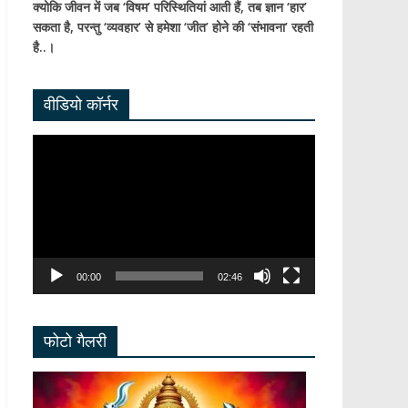
क्योकि जीवन में जब ‘विषम’ परिस्थितियां आती हैं,
तब ज्ञान ‘हार’
सकता है,
परन्तु ‘व्यवहार’ से हमेशा ‘जीत’ होने की ‘संभावना’ रहती
है..।
वीडियो कॉर्नर
Video
Player
00:00
02:46
फोटो गैलरी