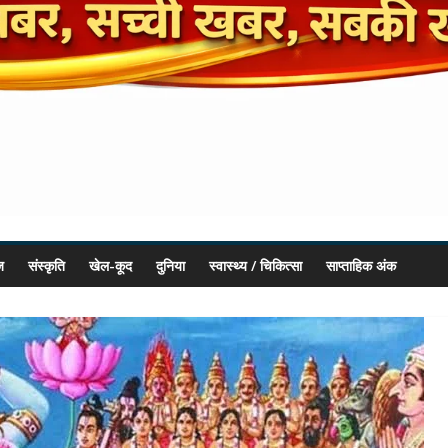
ज
संस्कृति
खेल-कूद
दुनिया
स्वास्थ्य / चिकित्सा
साप्ताहिक अंक