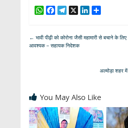
W
F
T
X
Li
S
h
ac
el
n
h
at
e
e
k
ar
s
b
gr
e
e
←
भावी पीढ़ी को कोरोना जैसी महामारी से बचाने के लिए
A
o
a
dI
आवश्यक – सहायक निदेशक
p
o
m
n
p
k
अल्मोड़ा शहर म
You May Also Like