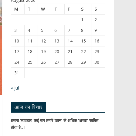
August 2026
b
T
M
T
W
T
F
S
S
o
u
1
2
o
b
3
4
5
6
7
8
9
k
e
10
11
12
13
14
15
16
C
17
18
19
20
21
22
23
h
24
25
26
27
28
29
30
a
31
n
n
« Jul
el
आज का विचार
हमारा ‘व्यवहार’ कई बार हमारे ‘ज्ञान’ से अधिक ‘अच्छा’ साबित
होता है..।