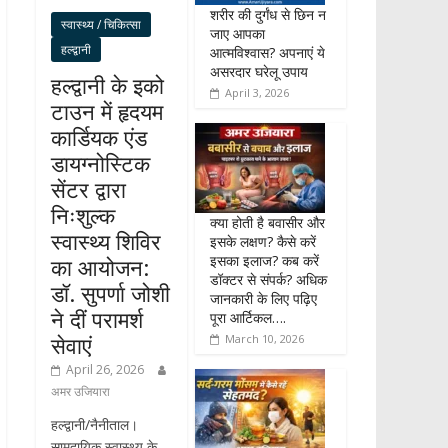
शरीर की दुर्गंध से छिन न
स्वास्थ्य / चिकित्सा
जाए आपका
हल्द्वानी
आत्मविश्वास? अपनाएं ये
असरदार घरेलू उपाय
हल्द्वानी के इको
April 3, 2026
टाउन में हृदयम
कार्डियक एंड
डायग्नोस्टिक
सेंटर द्वारा
निःशुल्क
क्या होती है बवासीर और
स्वास्थ्य शिविर
इसके लक्षण? कैसे करें
इसका इलाज? कब करें
का आयोजन:
डॉक्टर से संपर्क? अधिक
डॉ. सुपर्णा जोशी
जानकारी के लिए पढ़िए
ने दीं परामर्श
पूरा आर्टिकल….
सेवाएं
March 10, 2026
April 26, 2026
अमर उजियारा
हल्द्वानी/नैनीताल।
सामुदायिक स्वास्थ्य के