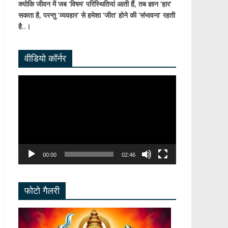
क्योकि जीवन में जब ‘विषम’ परिस्थितियां आती हैं,
तब ज्ञान ‘हार’
सकता है,
परन्तु ‘व्यवहार’ से हमेशा ‘जीत’ होने की ‘संभावना’ रहती
है..।
वीडियो कॉर्नर
Video
Player
00:00
02:46
फोटो गैलरी