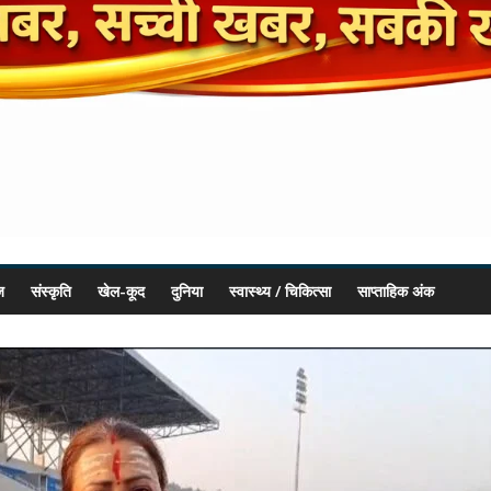
ज
संस्कृति
खेल-कूद
दुनिया
स्वास्थ्य / चिकित्सा
साप्ताहिक अंक