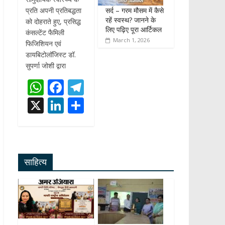
सर्द – गरम मौसम में कैसे
प्रति अपनी प्रतिबद्धता
रहें स्वस्थ? जानने के
को दोहराते हुए, प्रसिद्ध
लिए पढ़िए पूरा आर्टिकल
कंसल्टेंट फैमिली
March 1, 2026
फिजिशियन एवं
डायबिटोलॉजिस्ट डॉ.
सुपर्णा जोशी द्वारा
W
F
T
h
ac
el
X
Li
S
at
e
e
n
h
s
b
gr
k
ar
A
o
a
e
e
साहित्य
p
o
m
dI
p
k
n