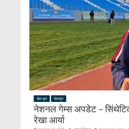
खेल-कूद
देहरादून
नेशनल गेम्स अपडेट – सिंथेटिक 
रेखा आर्या
,