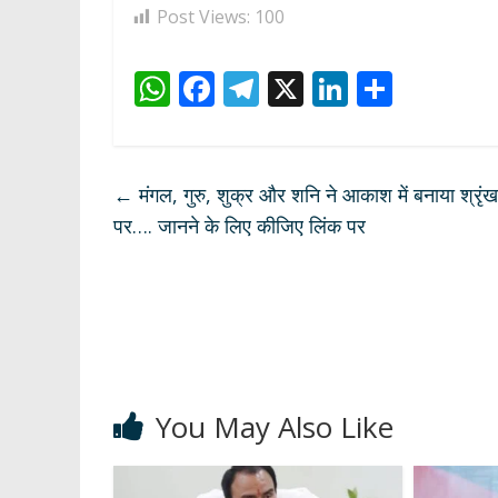
Post Views:
100
W
F
T
X
Li
S
h
ac
el
n
h
at
e
e
k
ar
s
b
gr
e
e
←
मंगल, गुरु, शुक्र और शनि ने आकाश में बनाया श्र
A
o
a
dI
पर…. जानने के लिए कीजिए लिंक पर
p
o
m
n
p
k
You May Also Like