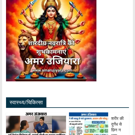
स्वास्थ्य/चिकित्सा
शरीर की
दुर्गंध से
छिन न