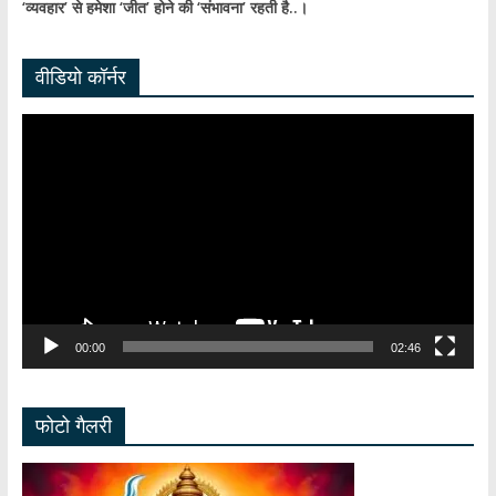
‘व्यवहार’ से हमेशा ‘जीत’ होने की ‘संभावना’ रहती है..।
वीडियो कॉर्नर
Video
Player
00:00
02:46
फोटो गैलरी