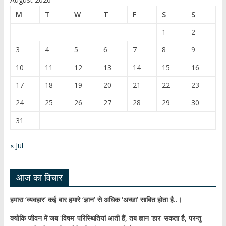
b
T
M
T
W
T
F
S
S
o
u
1
2
o
b
3
4
5
6
7
8
9
k
e
10
11
12
13
14
15
16
C
17
18
19
20
21
22
23
h
24
25
26
27
28
29
30
a
31
n
n
« Jul
el
आज का विचार
हमारा ‘व्यवहार’ कई बार हमारे ‘ज्ञान’ से अधिक ‘अच्छा’ साबित होता है..।
क्योकि जीवन में जब ‘विषम’ परिस्थितियां आती हैं,
तब ज्ञान ‘हार’ सकता है,
परन्तु