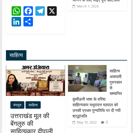
March 1, 2026
W
F
T
X
h
ac
el
Li
S
at
e
e
n
h
s
b
gr
k
ar
A
o
a
e
e
साहित्य
p
o
m
dI
p
k
n
साहित्य
अकादमी
पुरुस्कार
से
सम्मानित
कुमाँऊनी भाषा के वरिष्ठ
साहित्यकार मथुरादत्त मठपाल को
बंगलुरु
साहित्य
उनकी प्रथम पुण्यतिथि पर दी गयी
उत्तराखंड मूल की
श्रद्धांजलि
बेंगलुरु की
0
May 10, 2022
साहित्यकार दीपाली