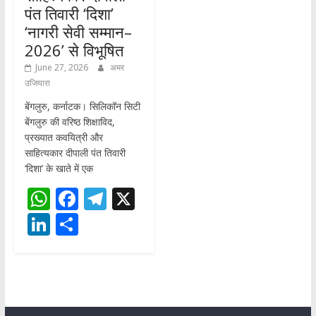
पंत तिवारी ‘दिशा’
‘नागरी सेवी सम्मान–
2026’ से विभूषित
June 27, 2026
अमर
उजियारा
बेंगलुरु, कर्नाटक। सिलिकॉन सिटी
बेंगलुरु की वरिष्ठ शिक्षाविद,
प्रख्यात कवयित्री और
साहित्यकार दीपाली पंत तिवारी
‘दिशा’ के खाते में एक
W
F
T
X
h
ac
el
Li
S
at
e
e
n
h
s
b
gr
k
ar
A
o
a
e
e
p
o
m
dI