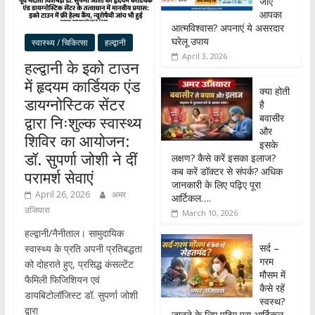
जाए
आपका
आत्मविश्वास? अपनाएं ये असरदार
घरेलू उपाय
स्वास्थ्य / चिकित्सा
हल्द्वानी
April 3, 2026
हल्द्वानी के इको टाउन
में हृदयम कार्डियक एंड
क्या होती
डायग्नोस्टिक सेंटर
है
बवासीर
द्वारा निःशुल्क स्वास्थ्य
और
शिविर का आयोजन:
इसके
डॉ. सुपर्णा जोशी ने दीं
लक्षण? कैसे करें इसका इलाज?
कब करें डॉक्टर से संपर्क? अधिक
परामर्श सेवाएं
जानकारी के लिए पढ़िए पूरा
April 26, 2026
अमर
आर्टिकल….
उजियारा
March 10, 2026
हल्द्वानी/नैनीताल। सामुदायिक
सर्द –
स्वास्थ्य के प्रति अपनी प्रतिबद्धता
गरम
को दोहराते हुए, प्रसिद्ध कंसल्टेंट
मौसम में
फैमिली फिजिशियन एवं
कैसे रहें
डायबिटोलॉजिस्ट डॉ. सुपर्णा जोशी
स्वस्थ?
द्वारा
जानने के लिए पढ़िए पूरा आर्टिकल