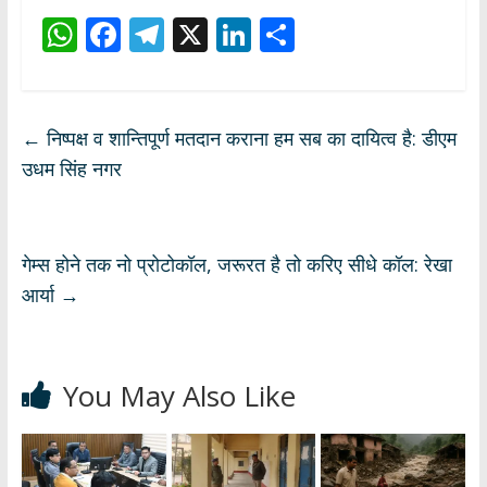
W
F
T
X
Li
S
h
ac
el
n
h
at
e
e
k
ar
s
b
gr
e
e
←
निष्पक्ष व शान्तिपूर्ण मतदान कराना हम सब का दायित्व है: डीएम
A
o
a
dI
उधम सिंह नगर
p
o
m
n
p
k
गेम्स होने तक नो प्रोटोकॉल, जरूरत है तो करिए सीधे कॉल: रेखा
आर्या
→
You May Also Like