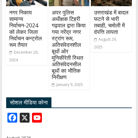
नगर निकाय
अपर पुलिस
उत्तराखंड में बादल
सामान्य
अधीक्षक टिहरी
फटने से भारी
निर्वाचन-2024
गढ़वाल द्वारा किया
तबाही, चमोली में
को लेकर जिला
गया नरेंद्र नगर
दंपत्ति लापता
निर्वाचन कन्ट्रोल
स्ट्रांग रूम,
August 29,
रूम तैयार
अतिसंवेदनशील
2025
बूथों ओर
December 26,
मुनिकीरेती स्थित
2024
अतिसंवेदनसील
बूथों का भौतिक
निरीक्षण
January 9, 2025
सोशल मीडिया कोना
F
X
Y
ac
o
e
u
August 2026