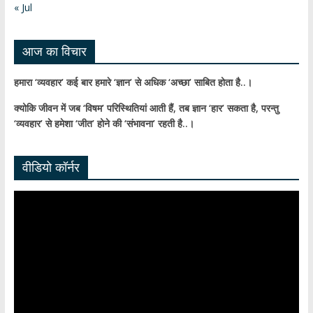
n
« Jul
el
आज का विचार
हमारा ‘व्यवहार’ कई बार हमारे ‘ज्ञान’ से अधिक ‘अच्छा’ साबित होता है..।
क्योकि जीवन में जब ‘विषम’ परिस्थितियां आती हैं,
तब ज्ञान ‘हार’ सकता है,
परन्तु
‘व्यवहार’ से हमेशा ‘जीत’ होने की ‘संभावना’ रहती है..।
वीडियो कॉर्नर
Video
Player