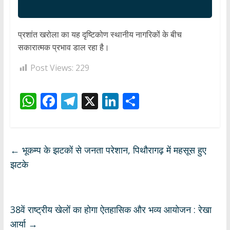
प्रशांत खरोला का यह दृष्टिकोण स्थानीय नागरिकों के बीच
सकारात्मक प्रभाव डाल रहा है।
Post Views:
229
W
F
T
X
Li
S
h
ac
el
n
h
at
e
e
k
ar
s
b
gr
e
e
←
भूकम्प के झटकों से जनता परेशान, पिथौरागढ़ में महसूस हुए
A
o
a
dI
झटके
p
o
m
n
p
k
38वें राष्ट्रीय खेलों का होगा ऐतहासिक और भव्य आयोजन : रेखा
आर्या
→