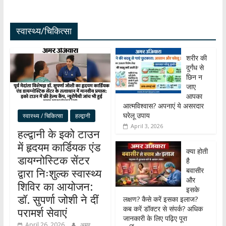
स्वास्थ्य/चिकित्सा
शरीर की
दुर्गंध से
छिन न
जाए
आपका
आत्मविश्वास? अपनाएं ये असरदार
घरेलू उपाय
स्वास्थ्य / चिकित्सा
हल्द्वानी
April 3, 2026
हल्द्वानी के इको टाउन
में हृदयम कार्डियक एंड
क्या होती
डायग्नोस्टिक सेंटर
है
बवासीर
द्वारा निःशुल्क स्वास्थ्य
और
शिविर का आयोजन:
इसके
डॉ. सुपर्णा जोशी ने दीं
लक्षण? कैसे करें इसका इलाज?
कब करें डॉक्टर से संपर्क? अधिक
परामर्श सेवाएं
जानकारी के लिए पढ़िए पूरा
April 26, 2026
अमर