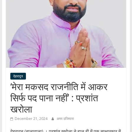
हर
खबर
।
सच्ची
खबर
।
सबकी
खबर
देहरादून
‘मेरा मकसद राजनीति में आकर
सिर्फ पद पाना नहीं’ : प्रशांत
खरोला
December 21, 2024
अमर उजियारा
देहरादून (बालावाला) । प्रशांत खरोला ने हाल ही में एक साक्षात्कार में