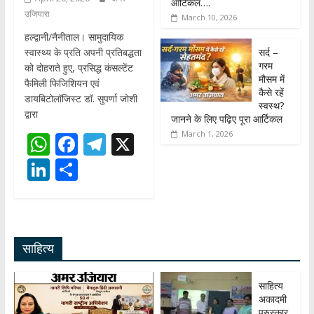
आर्टिकल….
उजियारा
March 10, 2026
हल्द्वानी/नैनीताल। सामुदायिक
सर्द –
स्वास्थ्य के प्रति अपनी प्रतिबद्धता
गरम
को दोहराते हुए, प्रसिद्ध कंसल्टेंट
मौसम में
फैमिली फिजिशियन एवं
कैसे रहें
डायबिटोलॉजिस्ट डॉ. सुपर्णा जोशी
स्वस्थ?
द्वारा
जानने के लिए पढ़िए पूरा आर्टिकल
March 1, 2026
W
F
T
X
h
ac
el
Li
S
at
e
e
n
h
s
b
gr
k
ar
A
o
a
e
e
साहित्य
p
o
m
dI
p
k
n
साहित्य
अकादमी
पुरुस्कार