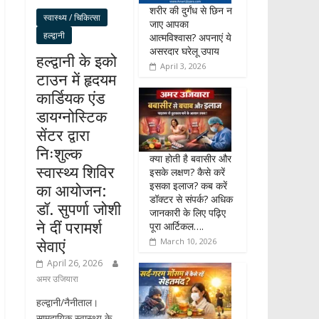
शरीर की दुर्गंध से छिन न
स्वास्थ्य / चिकित्सा
जाए आपका
हल्द्वानी
आत्मविश्वास? अपनाएं ये
असरदार घरेलू उपाय
हल्द्वानी के इको
April 3, 2026
टाउन में हृदयम
कार्डियक एंड
डायग्नोस्टिक
सेंटर द्वारा
निःशुल्क
क्या होती है बवासीर और
स्वास्थ्य शिविर
इसके लक्षण? कैसे करें
इसका इलाज? कब करें
का आयोजन:
डॉक्टर से संपर्क? अधिक
डॉ. सुपर्णा जोशी
जानकारी के लिए पढ़िए
ने दीं परामर्श
पूरा आर्टिकल….
सेवाएं
March 10, 2026
April 26, 2026
अमर उजियारा
हल्द्वानी/नैनीताल।
सामुदायिक स्वास्थ्य के