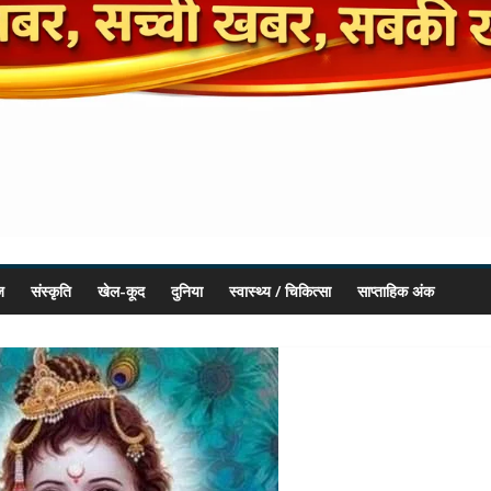
ज
संस्कृति
खेल-कूद
दुनिया
स्वास्थ्य / चिकित्सा
साप्ताहिक अंक