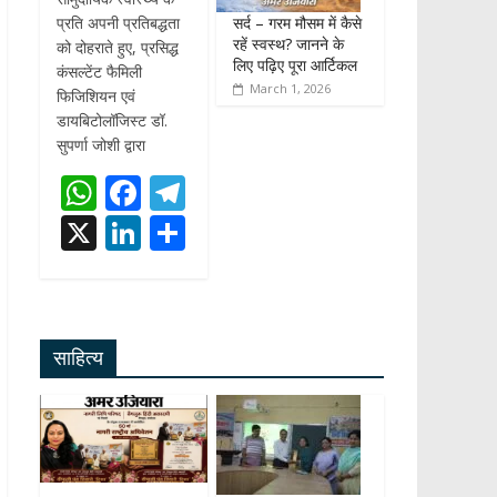
सर्द – गरम मौसम में कैसे
प्रति अपनी प्रतिबद्धता
रहें स्वस्थ? जानने के
को दोहराते हुए, प्रसिद्ध
लिए पढ़िए पूरा आर्टिकल
कंसल्टेंट फैमिली
March 1, 2026
फिजिशियन एवं
डायबिटोलॉजिस्ट डॉ.
सुपर्णा जोशी द्वारा
W
F
T
h
ac
el
X
Li
S
at
e
e
n
h
s
b
gr
k
ar
A
o
a
e
e
साहित्य
p
o
m
dI
p
k
n