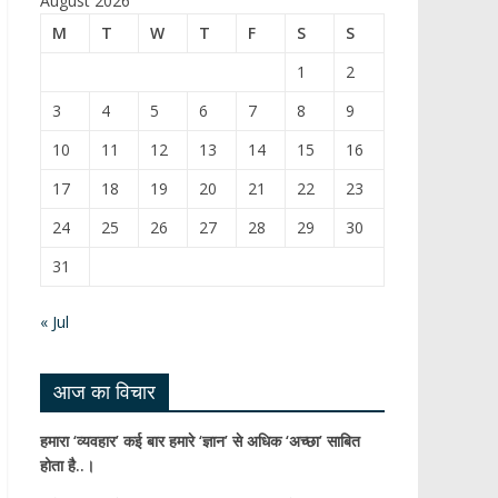
August 2026
b
T
M
T
W
T
F
S
S
o
u
1
2
o
b
3
4
5
6
7
8
9
k
e
10
11
12
13
14
15
16
C
17
18
19
20
21
22
23
h
24
25
26
27
28
29
30
a
31
n
n
« Jul
el
आज का विचार
हमारा ‘व्यवहार’ कई बार हमारे ‘ज्ञान’ से अधिक ‘अच्छा’ साबित
होता है..।