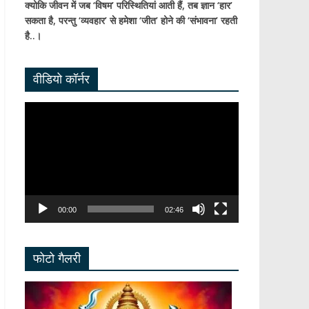
क्योकि जीवन में जब ‘विषम’ परिस्थितियां आती हैं,
तब ज्ञान ‘हार’
सकता है,
परन्तु ‘व्यवहार’ से हमेशा ‘जीत’ होने की ‘संभावना’ रहती
है..।
वीडियो कॉर्नर
Video
Player
00:00
02:46
फोटो गैलरी