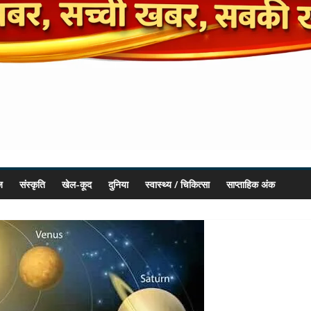
ज
संस्कृति
खेल-कूद
दुनिया
स्वास्थ्य / चिकित्सा
साप्ताहिक अंक