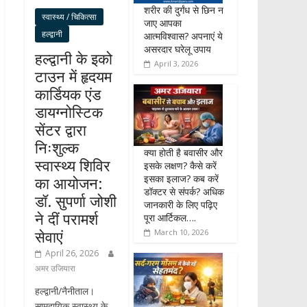
शरीर की दुर्गंध से छिन न
स्वास्थ्य / चिकित्सा
जाए आपका
हल्द्वानी
आत्मविश्वास? अपनाएं ये
असरदार घरेलू उपाय
हल्द्वानी के इको
April 3, 2026
टाउन में हृदयम
कार्डियक एंड
डायग्नोस्टिक
सेंटर द्वारा
निःशुल्क
क्या होती है बवासीर और
स्वास्थ्य शिविर
इसके लक्षण? कैसे करें
इसका इलाज? कब करें
का आयोजन:
डॉक्टर से संपर्क? अधिक
डॉ. सुपर्णा जोशी
जानकारी के लिए पढ़िए
ने दीं परामर्श
पूरा आर्टिकल….
सेवाएं
March 10, 2026
April 26, 2026
अमर उजियारा
हल्द्वानी/नैनीताल।
सामुदायिक स्वास्थ्य के