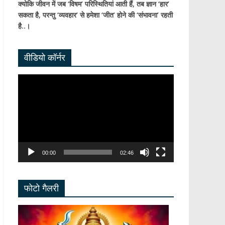
क्योकि जीवन में जब ‘विषम’ परिस्थितियां आती हैं,
तब ज्ञान ‘हार’
सकता है,
परन्तु ‘व्यवहार’ से हमेशा ‘जीत’ होने की ‘संभावना’ रहती
है..।
वीडियो कॉर्नर
Video
Player
00:00
02:46
फोटो गैलरी