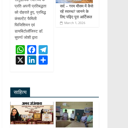
सर्द – गरम मौसम में कैसे
प्रति अपनी प्रतिबद्धता
रहें स्वस्थ? जानने के
को दोहराते हुए, प्रसिद्ध
लिए पढ़िए पूरा आर्टिकल
कंसल्टेंट फैमिली
March 1, 2026
फिजिशियन एवं
डायबिटोलॉजिस्ट डॉ.
सुपर्णा जोशी द्वारा
W
F
T
h
ac
el
X
Li
S
at
e
e
n
h
s
b
gr
k
ar
A
o
a
e
e
साहित्य
p
o
m
dI
p
k
n