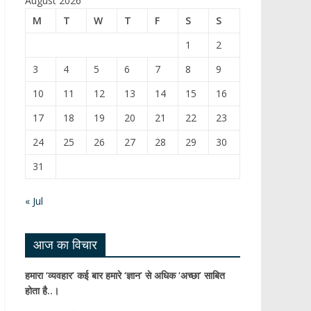
August 2026
b
T
M
T
W
T
F
S
S
o
u
1
2
o
b
3
4
5
6
7
8
9
k
e
10
11
12
13
14
15
16
C
17
18
19
20
21
22
23
h
24
25
26
27
28
29
30
a
31
n
n
« Jul
el
आज का विचार
हमारा ‘व्यवहार’ कई बार हमारे ‘ज्ञान’ से अधिक ‘अच्छा’ साबित
होता है..।