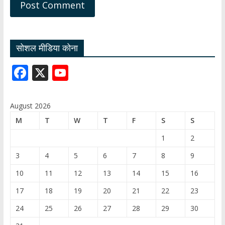
सोशल मीडिया कोना
F
X
Y
ac
o
e
u
August 2026
b
T
M
T
W
T
F
S
S
o
u
1
2
o
b
3
4
5
6
7
8
9
k
e
10
11
12
13
14
15
16
C
17
18
19
20
21
22
23
h
24
25
26
27
28
29
30
a