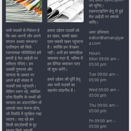
को चुनिए।
एडवरटाइजिंग हेतु दी हुई
मेल आईडी पर सम्पर्क
करिए।
सभी पाठकों से निवेदन है
हमारा उद्देश्य पाठकों को
अमर उजियारा
कि आप अपनी और अपने
हर खबर, सच्ची खबर
editor@amarujiyar
संगठन अथवा संस्थान/
एवम सबकी खबर पहुंचाना
a.com
प्रतिष्ठान की सिर्फ़
है। क्योंकि हम ‘बे’खबर
रचनात्मक गतिविधियां हमें
नहीं। अभी हम साप्ताहिक
Hours
हमारी ई मेल आईडी पर
समाचार पत्र हैं, भविष्य में
Mon 09:00 am –
सचित्र भेजिए। हम
हम दैनिक समाचार पत्र
05:00 pm
उसकी गुणवत्ता और
भी शुरू करेंगे।
Tue 09:00 am –
सत्यता के आधार पर
हमारे उद्देश्य की पूर्ति हेतु
05:00 pm
अपने बड़ी संख्या में
आप सभी पाठकों का
पाठकों तक पहुंचाएंगे।
Wed 09:00 am –
सहयोग वांछनीय है।
लेकिन ध्यान रहे, संबंधित
05:00 pm
प्रेस विज्ञप्ति के तथ्यों की
सत्यता का अंडरटेकिंग भी
Thu 09:00 am –
आपको साथ भेजना होगा,
05:00 pm
जो रिकॉर्ड में सुरक्षित रखा
जाएगा। याद रहे हम
Fri 09:00 am –
किसी कंट्रोवर्सी से दूर
05:00 pm
रहकर सिर्फ़ आपकी