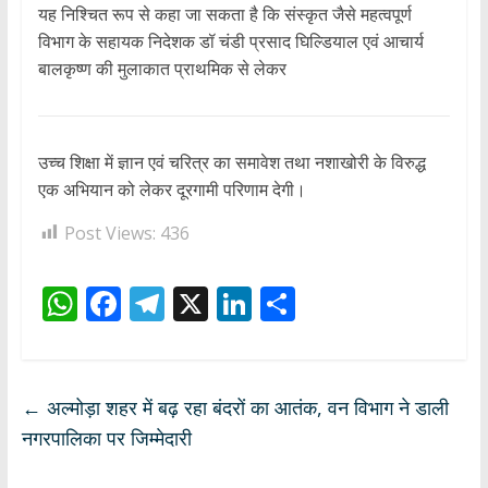
यह निश्चित रूप से कहा जा सकता है कि संस्कृत जैसे महत्वपूर्ण
विभाग के सहायक निदेशक डॉ चंडी प्रसाद घिल्डियाल एवं आचार्य
बालकृष्ण की मुलाकात प्राथमिक से लेकर
उच्च शिक्षा में ज्ञान एवं चरित्र का समावेश तथा नशाखोरी के विरुद्ध
एक अभियान को लेकर दूरगामी परिणाम देगी।
Post Views:
436
W
F
T
X
Li
S
h
ac
el
n
h
at
e
e
k
ar
s
b
gr
e
e
←
अल्मोड़ा शहर में बढ़ रहा बंदरों का आतंक, वन विभाग ने डाली
A
o
a
dI
नगरपालिका पर जिम्मेदारी
p
o
m
n