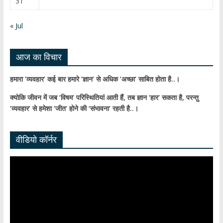
31
n
n
« Jul
el
आज का विचार
हमारा ‘व्यवहार’ कई बार हमारे ‘ज्ञान’ से अधिक ‘अच्छा’ साबित होता है..।
क्योकि जीवन में जब ‘विषम’ परिस्थितियां आती हैं,
तब ज्ञान ‘हार’ सकता है,
परन्तु
‘व्यवहार’ से हमेशा ‘जीत’ होने की ‘संभावना’ रहती है..।
वीडियो कॉर्नर
Video
Player