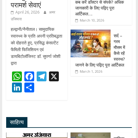
कब करें डॉक्टर से संपर्क? अधिक
परामर्श सेवाएं
जानकारी के लिए पढ़िए पूरा
April 26, 2026
अमर
आर्टिकल….
उजियारा
March 10, 2026
हल्द्वानी/नैनीताल। सामुदायिक
सर्द –
स्वास्थ्य के प्रति अपनी प्रतिबद्धता
गरम
को दोहराते हुए, प्रसिद्ध कंसल्टेंट
मौसम में
फैमिली फिजिशियन एवं
कैसे रहें
डायबिटोलॉजिस्ट डॉ. सुपर्णा जोशी
स्वस्थ?
द्वारा
जानने के लिए पढ़िए पूरा आर्टिकल
March 1, 2026
W
F
T
X
h
ac
el
Li
S
at
e
e
n
h
s
b
gr
k
ar
A
o
a
e
e
साहित्य
p
o
m
dI
p
k
n