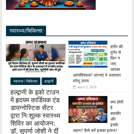
स्वास्थ्य/चिकित्सा
शरीर की
दुर्गंध से
छिन न
जाए
आपका
आत्मविश्वास? अपनाएं ये असरदार
घरेलू उपाय
स्वास्थ्य / चिकित्सा
हल्द्वानी
April 3, 2026
हल्द्वानी के इको टाउन
में हृदयम कार्डियक एंड
क्या होती
डायग्नोस्टिक सेंटर
है
बवासीर
द्वारा निःशुल्क स्वास्थ्य
और
शिविर का आयोजन:
इसके
डॉ. सुपर्णा जोशी ने दीं
लक्षण? कैसे करें इसका इलाज?