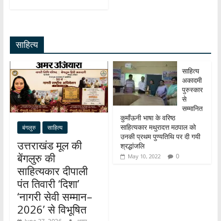
at
e
e
n
h
s
b
gr
k
ar
A
o
a
e
e
साहित्य
p
o
m
dI
p
k
n
साहित्य
अकादमी
पुरुस्कार
से
सम्मानित
कुमाँऊनी भाषा के वरिष्ठ
साहित्यकार मथुरादत्त मठपाल को
बंगलुरु
साहित्य
उनकी प्रथम पुण्यतिथि पर दी गयी
उत्तराखंड मूल की
श्रद्धांजलि
बेंगलुरु की
0
May 10, 2022
साहित्यकार दीपाली
पंत तिवारी ‘दिशा’
‘नागरी सेवी सम्मान–
2026’ से विभूषित