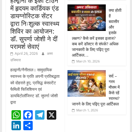
हल्द्वानी के इको टाउन
में हृदयम कार्डियक एंड
क्या होती
डायग्नोस्टिक सेंटर
है
बवासीर
द्वारा निःशुल्क स्वास्थ्य
और
शिविर का आयोजन:
इसके
डॉ. सुपर्णा जोशी ने दीं
लक्षण? कैसे करें इसका इलाज?
कब करें डॉक्टर से संपर्क? अधिक
परामर्श सेवाएं
जानकारी के लिए पढ़िए पूरा
April 26, 2026
अमर
आर्टिकल….
उजियारा
March 10, 2026
हल्द्वानी/नैनीताल। सामुदायिक
सर्द –
स्वास्थ्य के प्रति अपनी प्रतिबद्धता
गरम
को दोहराते हुए, प्रसिद्ध कंसल्टेंट
मौसम में
फैमिली फिजिशियन एवं
कैसे रहें
डायबिटोलॉजिस्ट डॉ. सुपर्णा जोशी
स्वस्थ?
द्वारा
जानने के लिए पढ़िए पूरा आर्टिकल
March 1, 2026
W
F
T
X
h
ac
el
Li
S