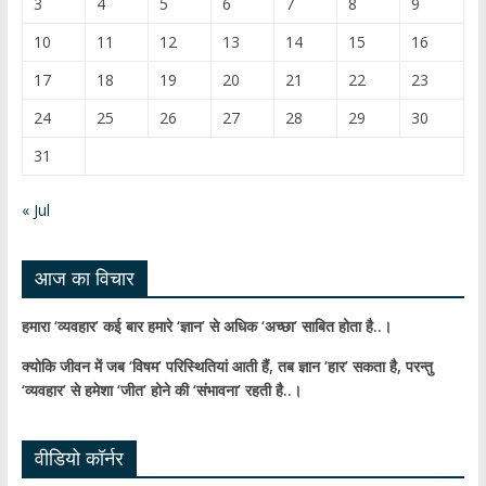
3
4
5
6
7
8
9
k
e
10
11
12
13
14
15
16
C
17
18
19
20
21
22
23
h
24
25
26
27
28
29
30
a
31
n
n
« Jul
el
आज का विचार
हमारा ‘व्यवहार’ कई बार हमारे ‘ज्ञान’ से अधिक ‘अच्छा’ साबित होता है..।
क्योकि जीवन में जब ‘विषम’ परिस्थितियां आती हैं,
तब ज्ञान ‘हार’ सकता है,
परन्तु
‘व्यवहार’ से हमेशा ‘जीत’ होने की ‘संभावना’ रहती है..।
वीडियो कॉर्नर