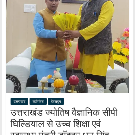
हर
खबर
।
सच्ची
खबर
।
सबकी
खबर
उत्तराखंड
ऋषिकेश
देहरादून
उत्तराखंड ज्योतिष वैज्ञानिक सीपी
घिल्डियाल से उच्च शिक्षा एवं
स्वास्थ्य मंत्री डॉक्टर धन सिंह