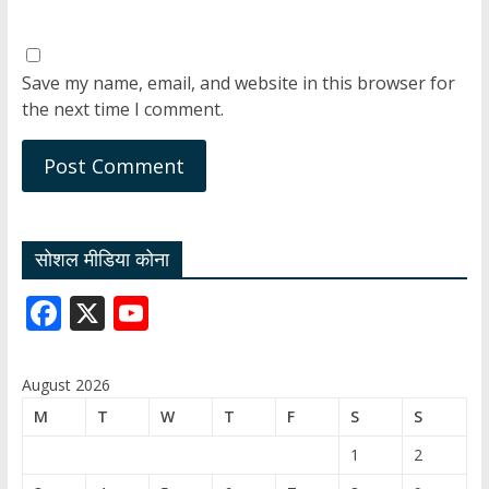
Save my name, email, and website in this browser for
the next time I comment.
सोशल मीडिया कोना
F
X
Y
ac
o
e
u
August 2026
b
T
M
T
W
T
F
S
S
o
u
1
2
o
b