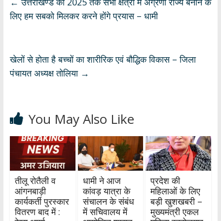
s
b
gr
e
e
←
उत्तराखण्ड को 2025 तक सभी क्षेत्रों में अग्रणी राज्य बनाने के
A
o
a
dI
लिए हम सबको मिलकर करने होंगे प्रयास – धामी
p
o
m
n
p
k
खेलों से होता है बच्चों का शारीरिक एवं बौद्धिक विकास – जिला
पंचायत अध्यक्ष तोलिया
→
You May Also Like
तीलू रोतैली व
धामी ने आज
प्रदेश की
आंगनबाड़ी
कांवड़ यात्रा के
महिलाओं के लिए
कार्यकर्ती पुरस्कार
संचालन के संबंध
बड़ी खुशखबरी –
वितरण बाद में :
में सचिवालय में
मुख्यमंत्री एकल