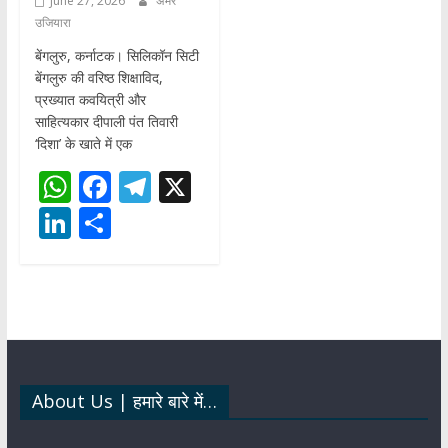
June 27, 2026
अमर
उजियारा
बेंगलुरु, कर्नाटक। सिलिकॉन सिटी
बेंगलुरु की वरिष्ठ शिक्षाविद,
प्रख्यात कवयित्री और
साहित्यकार दीपाली पंत तिवारी
‘दिशा’ के खाते में एक
W
F
T
X
h
ac
el
Li
S
at
e
e
n
h
s
b
gr
k
ar
A
o
a
e
e
p
o
m
dI
p
k
n
About Us | हमारे बारे में…