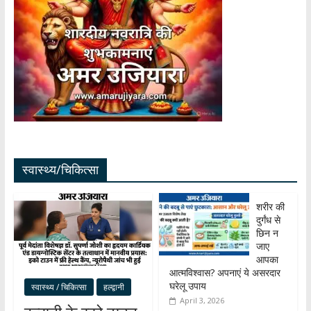
स्वास्थ्य/चिकित्सा
शरीर की
दुर्गंध से
छिन न
जाए
आपका
आत्मविश्वास? अपनाएं ये असरदार
घरेलू उपाय
स्वास्थ्य / चिकित्सा
हल्द्वानी
April 3, 2026