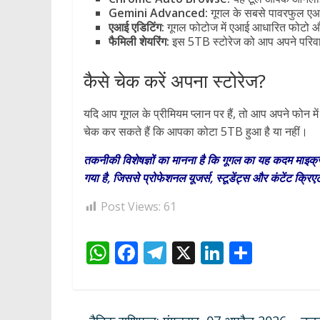
Gemini Advanced:
गूगल के सबसे पावरफुल ए
एआई एडिटिंग:
गूगल फोटोज में एआई आधारित फोटो और
फैमिली शेयरिंग:
इस 5TB स्टोरेज को आप अपने परिवार
कैसे चेक करें अपना स्टोरेज?
यदि आप गूगल के प्रीमियम प्लान पर हैं, तो आप अपने 
चेक कर सकते हैं कि आपका कोटा 5TB हुआ है या नहीं।
तकनीकी विशेषज्ञों का मानना है कि गूगल का यह कदम माइक्र
गया है, जिससे प्रोफेशनल यूजर्स, स्टूडेंट्स और कंटेंट क्र
Post Views:
61
W
F
T
X
Li
S
h
ac
el
n
h
at
e
e
k
ar