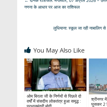
s
b
gr
e
e
←
दैनिक राशिफल: मंगलवार, 07 अप्रैल 2026 – उत्तराखं
A
o
a
dI
गणना के आधार पर आज का राशिफल
p
o
m
n
p
k
लुधियाना: स्कूल जा रही नाबालिग से प
You May Also Like
ओम बिरला जी के निर्णयों से पिछले दो
श्रीनगर में
वर्षों में संसदीय लोकतंत्र हुआ समृद्ध :
घुसकर 2 हि
प्रधानमंत्री मोदी