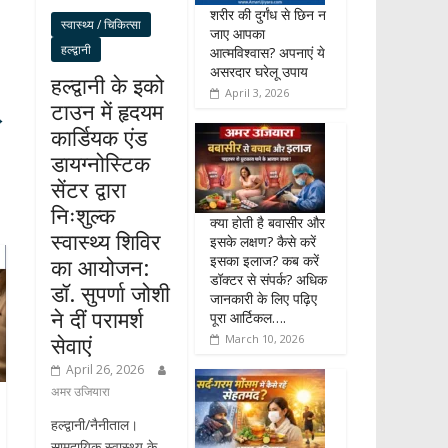
शरीर की दुर्गंध से छिन न
स्वास्थ्य / चिकित्सा
जाए आपका
हल्द्वानी
आत्मविश्वास? अपनाएं ये
असरदार घरेलू उपाय
हल्द्वानी के इको
April 3, 2026
टाउन में हृदयम
→
कार्डियक एंड
डायग्नोस्टिक
सेंटर द्वारा
निःशुल्क
क्या होती है बवासीर और
स्वास्थ्य शिविर
इसके लक्षण? कैसे करें
इसका इलाज? कब करें
का आयोजन:
डॉक्टर से संपर्क? अधिक
डॉ. सुपर्णा जोशी
जानकारी के लिए पढ़िए
ने दीं परामर्श
पूरा आर्टिकल….
सेवाएं
March 10, 2026
April 26, 2026
अमर उजियारा
हल्द्वानी/नैनीताल।
सामुदायिक स्वास्थ्य के