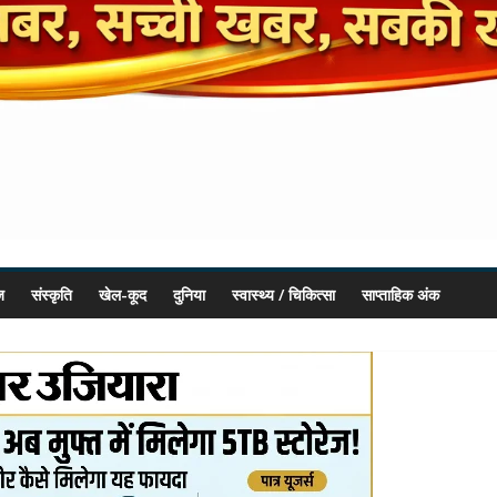
ज
संस्कृति
खेल-कूद
दुनिया
स्वास्थ्य / चिकित्सा
साप्ताहिक अंक