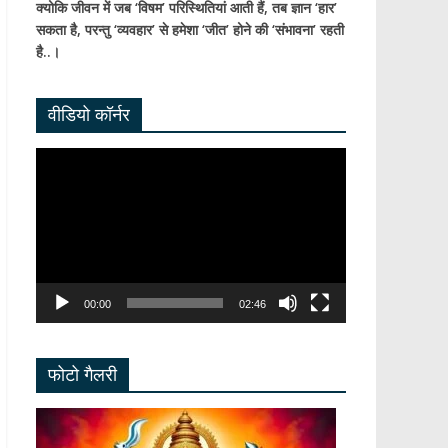
क्योकि जीवन में जब ‘विषम’ परिस्थितियां आती हैं,
तब ज्ञान ‘हार’
सकता है,
परन्तु ‘व्यवहार’ से हमेशा ‘जीत’ होने की ‘संभावना’ रहती
है..।
वीडियो कॉर्नर
Video
Player
00:00
02:46
फोटो गैलरी