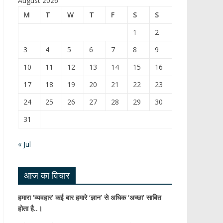
August 2026
b
T
M
T
W
T
F
S
S
o
u
1
2
o
b
3
4
5
6
7
8
9
k
e
10
11
12
13
14
15
16
C
17
18
19
20
21
22
23
h
24
25
26
27
28
29
30
a
31
n
n
« Jul
el
आज का विचार
हमारा ‘व्यवहार’ कई बार हमारे ‘ज्ञान’ से अधिक ‘अच्छा’ साबित
होता है..।