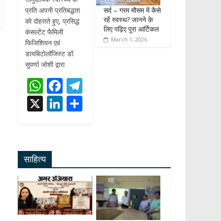
सर्द – गरम मौसम में कैसे
प्रति अपनी प्रतिबद्धता
रहें स्वस्थ? जानने के
को दोहराते हुए, प्रसिद्ध
लिए पढ़िए पूरा आर्टिकल
कंसल्टेंट फैमिली
March 1, 2026
फिजिशियन एवं
डायबिटोलॉजिस्ट डॉ.
सुपर्णा जोशी द्वारा
W
F
T
h
ac
el
X
Li
S
at
e
e
n
h
s
b
gr
k
ar
A
o
a
e
e
साहित्य
p
o
m
dI
p
k
n