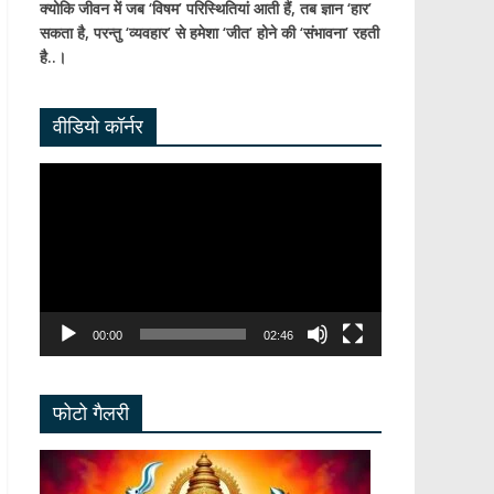
क्योकि जीवन में जब ‘विषम’ परिस्थितियां आती हैं,
तब ज्ञान ‘हार’
सकता है,
परन्तु ‘व्यवहार’ से हमेशा ‘जीत’ होने की ‘संभावना’ रहती
है..।
वीडियो कॉर्नर
Video
Player
00:00
02:46
फोटो गैलरी