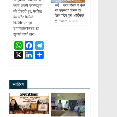
सर्द – गरम मौसम में कैसे
प्रति अपनी प्रतिबद्धता
रहें स्वस्थ? जानने के
को दोहराते हुए, प्रसिद्ध
लिए पढ़िए पूरा आर्टिकल
कंसल्टेंट फैमिली
March 1, 2026
फिजिशियन एवं
डायबिटोलॉजिस्ट डॉ.
सुपर्णा जोशी द्वारा
W
F
T
h
ac
el
X
Li
S
at
e
e
n
h
s
b
gr
k
ar
A
o
a
e
e
साहित्य
p
o
m
dI
p
k
n