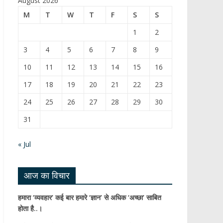
August 2026
b
T
M
T
W
T
F
S
S
o
u
1
2
o
b
3
4
5
6
7
8
9
k
e
10
11
12
13
14
15
16
C
17
18
19
20
21
22
23
h
24
25
26
27
28
29
30
a
31
n
n
« Jul
el
आज का विचार
हमारा ‘व्यवहार’ कई बार हमारे ‘ज्ञान’ से अधिक ‘अच्छा’ साबित
होता है..।