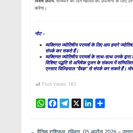
विशेष उपाय:
सोमवार का दिन महादेव की उपासना के लिए उत्त
करेगा।
नोट –
व्यक्तिगत ज्योतिषीय परामर्श के लिए आप हमारे ज्योतिषा
संपर्क कर सकते हैं।
व्यक्तिगत ज्योतिषीय परामर्श के साथ-साथ उनके द्वारा 
विशिष्ट पद्धति से अभिषेक पूजन के संकल्प में सम्मिलित
प्रसाद घिल्डियाल “दैवज्ञ” से संपर्क कर सकते हैं।
Post Views:
183
W
F
T
X
Li
S
h
ac
el
n
h
at
e
e
k
ar
s
b
gr
e
e
←
दैनिक राशिफल: रविवार, 05 अप्रैल 2026 – उत्तराखंड