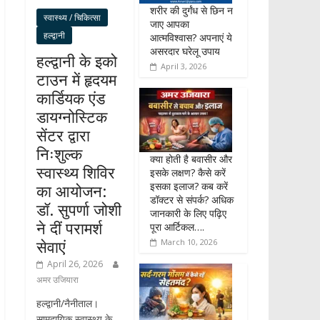
शरीर की दुर्गंध से छिन न
स्वास्थ्य / चिकित्सा
जाए आपका
हल्द्वानी
आत्मविश्वास? अपनाएं ये
असरदार घरेलू उपाय
हल्द्वानी के इको
April 3, 2026
टाउन में हृदयम
कार्डियक एंड
डायग्नोस्टिक
सेंटर द्वारा
निःशुल्क
क्या होती है बवासीर और
स्वास्थ्य शिविर
इसके लक्षण? कैसे करें
इसका इलाज? कब करें
का आयोजन:
डॉक्टर से संपर्क? अधिक
डॉ. सुपर्णा जोशी
जानकारी के लिए पढ़िए
ने दीं परामर्श
पूरा आर्टिकल….
सेवाएं
March 10, 2026
April 26, 2026
अमर उजियारा
हल्द्वानी/नैनीताल।
सामुदायिक स्वास्थ्य के