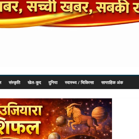
ज
संस्कृति
खेल-कूद
दुनिया
स्वास्थ्य / चिकित्सा
साप्ताहिक अंक