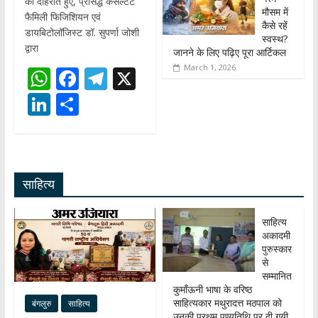
को दोहराते हुए, प्रसिद्ध कंसल्टेंट
मौसम में
फैमिली फिजिशियन एवं
कैसे रहें
डायबिटोलॉजिस्ट डॉ. सुपर्णा जोशी
स्वस्थ?
द्वारा
जानने के लिए पढ़िए पूरा आर्टिकल
March 1, 2026
W
F
T
X
h
ac
el
Li
S
at
e
e
n
h
s
b
gr
k
ar
A
o
a
e
e
साहित्य
p
o
m
dI
p
k
n
साहित्य
अकादमी
पुरुस्कार
से
सम्मानित
कुमाँऊनी भाषा के वरिष्ठ
साहित्यकार मथुरादत्त मठपाल को
बंगलुरु
साहित्य
उनकी प्रथम पुण्यतिथि पर दी गयी