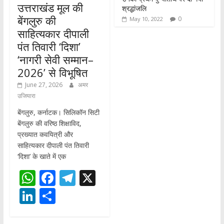
उत्तराखंड मूल की
श्रद्धांजलि
बेंगलुरु की
0
May 10, 2022
साहित्यकार दीपाली
पंत तिवारी ‘दिशा’
‘नागरी सेवी सम्मान–
2026’ से विभूषित
June 27, 2026
अमर
उजियारा
बेंगलुरु, कर्नाटक। सिलिकॉन सिटी
बेंगलुरु की वरिष्ठ शिक्षाविद,
प्रख्यात कवयित्री और
साहित्यकार दीपाली पंत तिवारी
‘दिशा’ के खाते में एक
W
F
T
X
h
ac
el
Li
S
at
e
e
n
h