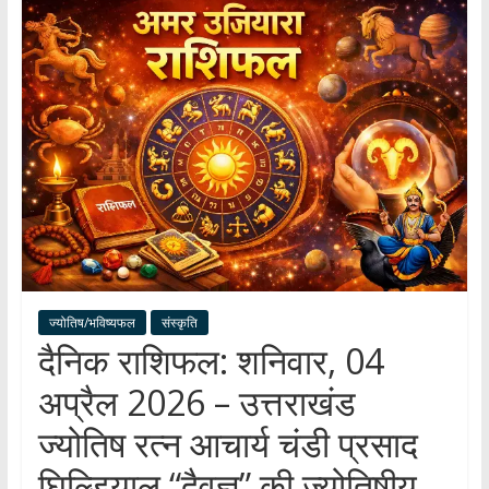
हर
खबर
।
सच्ची
खबर
।
सबकी
खबर
ज्योतिष/भविष्यफल
संस्कृति
दैनिक राशिफल: शनिवार, 04
अप्रैल 2026 – उत्तराखंड
ज्योतिष रत्न आचार्य चंडी प्रसाद
घिल्डियाल “दैवज्ञ” की ज्योतिषीय