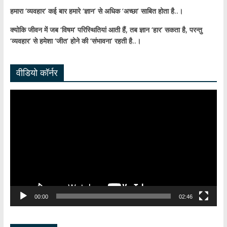
हमारा ‘व्यवहार’ कई बार हमारे ‘ज्ञान’ से अधिक ‘अच्छा’ साबित होता है..।
क्योकि जीवन में जब ‘विषम’ परिस्थितियां आती हैं,
तब ज्ञान ‘हार’ सकता है,
परन्तु
‘व्यवहार’ से हमेशा ‘जीत’ होने की ‘संभावना’ रहती है..।
वीडियो कॉर्नर
Video
Player
00:00
02:46