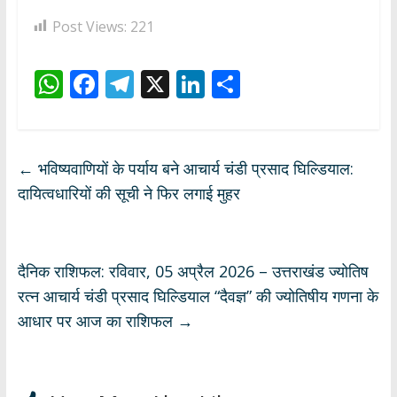
Post Views:
221
W
F
T
X
Li
S
h
ac
el
n
h
at
e
e
k
ar
s
b
gr
e
e
←
भविष्यवाणियों के पर्याय बने आचार्य चंडी प्रसाद घिल्डियाल:
A
o
a
dI
दायित्वधारियों की सूची ने फिर लगाई मुहर
p
o
m
n
p
k
दैनिक राशिफल: रविवार, 05 अप्रैल 2026 – उत्तराखंड ज्योतिष
रत्न आचार्य चंडी प्रसाद घिल्डियाल “दैवज्ञ” की ज्योतिषीय गणना के
आधार पर आज का राशिफल
→