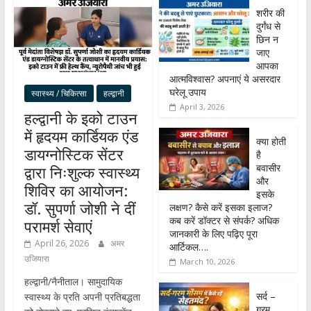
शरीर की
दुर्गंध से
छिन न
जाए
आपका
आत्मविश्वास? अपनाएं ये असरदार
घरेलू उपाय
स्वास्थ्य / चिकित्सा
हल्द्वानी
April 3, 2026
हल्द्वानी के इको टाउन
में हृदयम कार्डियक एंड
क्या होती
डायग्नोस्टिक सेंटर
है
बवासीर
द्वारा निःशुल्क स्वास्थ्य
और
शिविर का आयोजन:
इसके
डॉ. सुपर्णा जोशी ने दीं
लक्षण? कैसे करें इसका इलाज?
कब करें डॉक्टर से संपर्क? अधिक
परामर्श सेवाएं
जानकारी के लिए पढ़िए पूरा
April 26, 2026
अमर
आर्टिकल….
उजियारा
March 10, 2026
हल्द्वानी/नैनीताल। सामुदायिक
सर्द –
स्वास्थ्य के प्रति अपनी प्रतिबद्धता
गरम