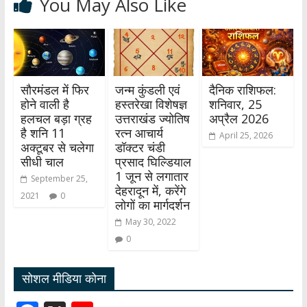
You May Also Like
सौरमंडल में फिर
जन्म कुंडली एवं
दैनिक राशिफल:
होने वाली है
हस्तरेखा विशेषज्ञ
शनिवार, 25
हलचल बड़ा ग्रह
उत्तराखंड ज्योतिष
अप्रैल 2026
है शनि 11
रत्न आचार्य
April 25, 2026
अक्टूबर से चलेगा
डॉक्टर चंडी
सीधी चाल
प्रसाद घिल्डियाल
1 जून से लगातार
September 25,
देहरादून में, करेंगे
2021
0
लोगों का मार्गदर्शन
May 30, 2022
0
सोशल मीडिया कोना