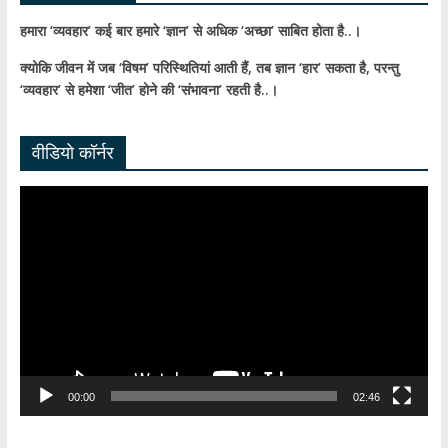
हमारा ‘व्यवहार’ कई बार हमारे ‘ज्ञान’ से अधिक ‘अच्छा’ साबित होता है..।
क्योकि जीवन में जब ‘विषम’ परिस्थितियां आती हैं,
तब ज्ञान ‘हार’ सकता है,
परन्तु
‘व्यवहार’ से हमेशा ‘जीत’ होने की ‘संभावना’ रहती है..।
वीडियो कॉर्नर
Video
Player
00:00
02:46