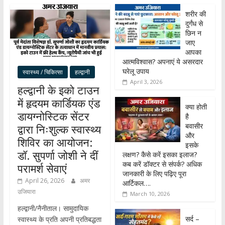
शरीर की
दुर्गंध से
छिन न
जाए
आपका
आत्मविश्वास? अपनाएं ये असरदार
घरेलू उपाय
स्वास्थ्य / चिकित्सा
हल्द्वानी
April 3, 2026
हल्द्वानी के इको टाउन
में हृदयम कार्डियक एंड
क्या होती
डायग्नोस्टिक सेंटर
है
बवासीर
द्वारा निःशुल्क स्वास्थ्य
और
शिविर का आयोजन:
इसके
डॉ. सुपर्णा जोशी ने दीं
लक्षण? कैसे करें इसका इलाज?
कब करें डॉक्टर से संपर्क? अधिक
परामर्श सेवाएं
जानकारी के लिए पढ़िए पूरा
April 26, 2026
अमर
आर्टिकल….
उजियारा
March 10, 2026
हल्द्वानी/नैनीताल। सामुदायिक
सर्द –
स्वास्थ्य के प्रति अपनी प्रतिबद्धता