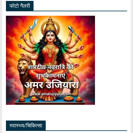
फोटो गैलरी
स्वास्थ्य/चिकित्सा