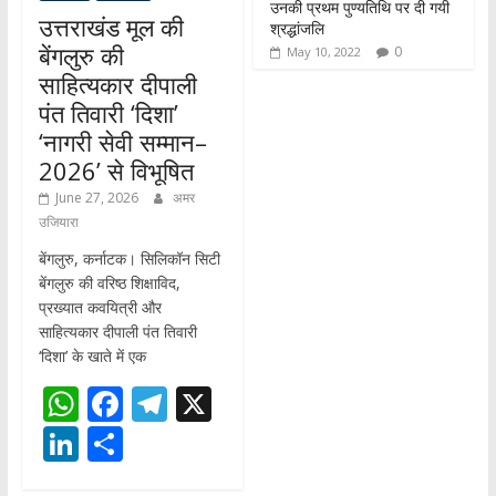
उनकी प्रथम पुण्यतिथि पर दी गयी
उत्तराखंड मूल की
श्रद्धांजलि
बेंगलुरु की
0
May 10, 2022
साहित्यकार दीपाली
पंत तिवारी ‘दिशा’
‘नागरी सेवी सम्मान–
2026’ से विभूषित
June 27, 2026
अमर
उजियारा
बेंगलुरु, कर्नाटक। सिलिकॉन सिटी
बेंगलुरु की वरिष्ठ शिक्षाविद,
प्रख्यात कवयित्री और
साहित्यकार दीपाली पंत तिवारी
‘दिशा’ के खाते में एक
W
F
T
X
h
ac
el
Li
S
at
e
e
n
h