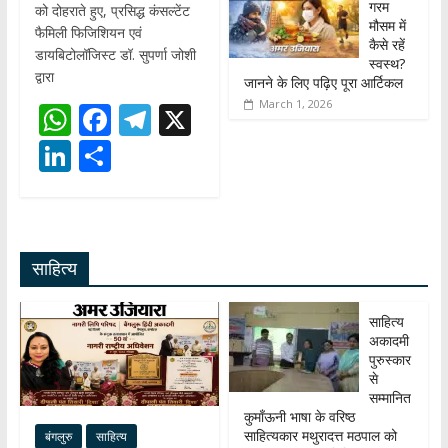
गरम
को दोहराते हुए, प्रसिद्ध कंसल्टेंट
मौसम में
फैमिली फिजिशियन एवं
कैसे रहें
डायबिटोलॉजिस्ट डॉ. सुपर्णा जोशी
स्वस्थ?
द्वारा
जानने के लिए पढ़िए पूरा आर्टिकल
March 1, 2026
W
F
T
X
h
ac
el
Li
S
at
e
e
n
h
s
b
gr
k
ar
A
o
a
e
e
साहित्य
p
o
m
dI
p
k
n
साहित्य
अकादमी
पुरुस्कार
से
सम्मानित
कुमाँऊनी भाषा के वरिष्ठ
साहित्यकार मथुरादत्त मठपाल को
बंगलुरु
साहित्य