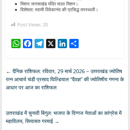
मिशन: मानसखंड मंदिर माला मिशन।
विशेषता: स्वामी विवेकानंद की प्रसिद्ध तपस्थली।
Post Views:
20
W
F
T
X
Li
S
h
ac
el
n
h
at
e
e
k
ar
s
b
gr
e
e
←
दैनिक राशिफल: रविवार, 29 मार्च 2026 – उत्तराखंड ज्योतिष
A
o
a
dI
रत्न आचार्य चंडी प्रसाद घिल्डियाल “दैवज्ञ” की ज्योतिषीय गणना के
p
o
m
n
आधार पर आज का राशिफल
p
k
उत्तराखंड में चुनावी बिगुल: भाजपा के दिग्गज नेताओं का कांग्रेस में
महाविलय, सियासत गरमाई
→